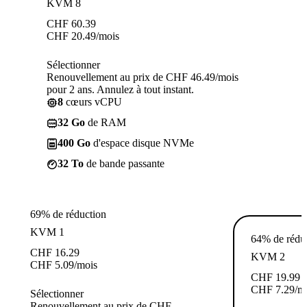
KVM 8
CHF
60.39
CHF
20.49
/mois
Sélectionner
Renouvellement au prix de CHF 46.49/mois
pour 2 ans. Annulez à tout instant.
8
cœurs vCPU
32 Go
de RAM
400 Go
d'espace disque NVMe
32 To
de bande passante
69% de réduction
KVM 1
64% de rédu
CHF
16.29
KVM 2
CHF
5.09
/mois
CHF
19.99
CHF
7.29
/m
Sélectionner
Renouvellement au prix de CHF