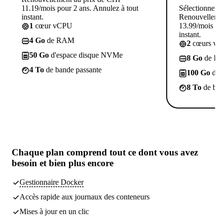
11.19/mois pour 2 ans. Annulez à tout
Sélectionner
instant.
Renouvellem
1
cœur vCPU
13.99/mois p
instant.
4 Go
de RAM
2
cœurs 
50 Go
d'espace disque NVMe
8 Go
de 
4 To
de bande passante
100 Go
d'
8 To
de ba
Chaque plan comprend
tout ce dont vous avez
besoin
et bien plus encore
Gestionnaire Docker
Accès rapide aux journaux des conteneurs
Mises à jour en un clic