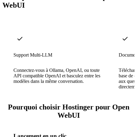
WebUI
Support Multi-LLM
Docume
Connectez-vous à Ollama, OpenAI, ou toute
Téléchar
API compatible OpenAI et basculez entre les
base de c
modèles dans la même conversation.
aux quest
directeme
Pourquoi choisir Hostinger pour Open
WebUI
Lancement en un clic