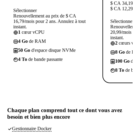
$ CA
34,19
$ CA
12,29
/
Sélectionner
Renouvellement au prix de $ CA
16,79/mois pour 2 ans. Annulez à tout
Sélectionner
instant.
Renouvellem
1
cœur vCPU
20,99/mois p
instant.
4 Go
de RAM
2
cœurs 
50 Go
d'espace disque NVMe
8 Go
de 
4 To
de bande passante
100 Go
d'
8 To
de ba
Chaque plan comprend tout
ce dont vous avez
besoin
et bien plus encore
Gestionnaire Docker