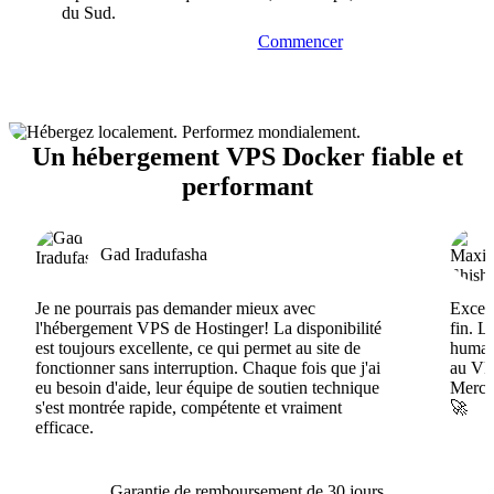
du Sud.
Commencer
Un hébergement VPS Docker fiable et
performant
Gad Iradufasha
Je ne pourrais pas demander mieux avec
Excell
l'hébergement VPS de Hostinger! La disponibilité
fin. L
est toujours excellente, ce qui permet au site de
humain
fonctionner sans interruption. Chaque fois que j'ai
au VPS
eu besoin d'aide, leur équipe de soutien technique
Merci 
s'est montrée rapide, compétente et vraiment
🚀
efficace.
Garantie de remboursement de 30 jours