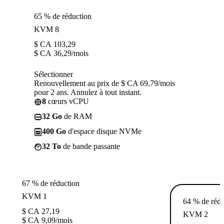
65 % de réduction
KVM 8
$ CA
103,29
$ CA
36,29
/mois
Sélectionner
Renouvellement au prix de $ CA 69,79/mois
pour 2 ans. Annulez à tout instant.
8
cœurs vCPU
32 Go
de RAM
400 Go
d'espace disque NVMe
32 To
de bande passante
67 % de réduction
KVM 1
64 % de rédu
$ CA
27,19
KVM 2
$ CA
9,09
/mois