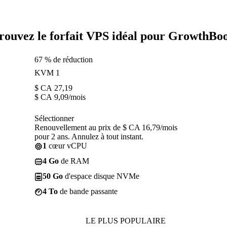
rouvez le forfait VPS idéal pour GrowthBo
67 % de réduction
KVM 1
$ CA
27,19
$ CA
9,09
/mois
Sélectionner
Renouvellement au prix de $ CA 16,79/mois
pour 2 ans. Annulez à tout instant.
1
cœur vCPU
4 Go
de RAM
50 Go
d'espace disque NVMe
4 To
de bande passante
LE PLUS POPULAIRE