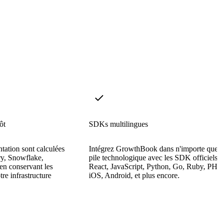
ôt
SDKs multilingues
tation sont calculées
Intégrez GrowthBook dans n'importe quel
y, Snowflake,
pile technologique avec les SDK officiels
en conservant les
React, JavaScript, Python, Go, Ruby, PHP
re infrastructure
iOS, Android, et plus encore.