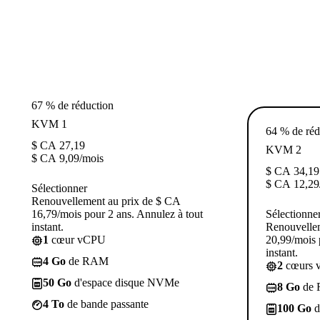
67 % de réduction
KVM 1
64 % de réd
$ CA
27,19
KVM 2
$ CA
9,09
/mois
$ CA
34,19
$ CA
12,29
Sélectionner
Renouvellement au prix de $ CA
16,79/mois pour 2 ans. Annulez à tout
Sélectionne
instant.
Renouvelle
1
cœur vCPU
20,99/mois 
instant.
4 Go
de RAM
2
cœurs 
50 Go
d'espace disque NVMe
8 Go
de
4 To
de bande passante
100 Go
d