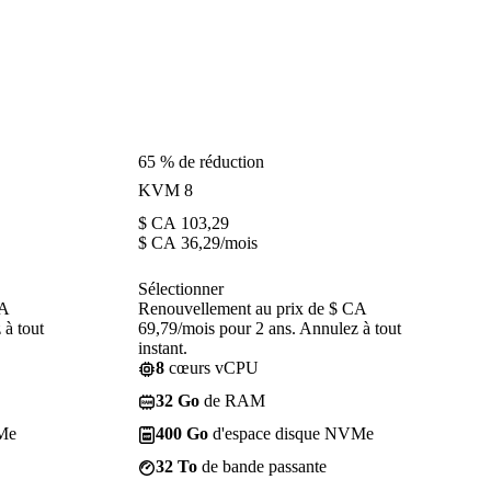
65 % de réduction
KVM 8
$ CA
103,29
$ CA
36,29
/mois
Sélectionner
CA
Renouvellement au prix de $ CA
 à tout
69,79/mois pour 2 ans. Annulez à tout
instant.
8
cœurs vCPU
32 Go
de RAM
Me
400 Go
d'espace disque NVMe
32 To
de bande passante