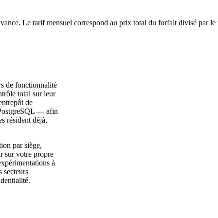
avance. Le tarif mensuel correspond au prix total du forfait divisé par l
s de fonctionnalité
rôle total sur leur
entrepôt de
 PostgreSQL — afin
s résident déjà,
ion par siège,
r sur votre propre
expérimentations à
s secteurs
dentialité.