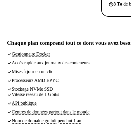
8 To
de b
Chaque plan comprend tout
ce dont vous avez beso
Gestionnaire Docker
Accès rapide aux journaux des conteneurs
Mises à jour en un clic
Processeurs AMD EPYC
Stockage NVMe SSD
Vitesse réseau de 1 Gbit/s
API publique
Centres de données partout dans le monde
Nom de domaine gratuit pendant 1 an