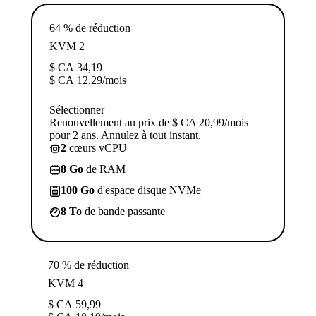
64 % de réduction
KVM 2
$ CA
34,19
$ CA
12,29
/mois
Sélectionner
Renouvellement au prix de $ CA 20,99/mois
pour 2 ans. Annulez à tout instant.
2
cœurs vCPU
8 Go
de RAM
100 Go
d'espace disque NVMe
8 To
de bande passante
70 % de réduction
KVM 4
$ CA
59,99