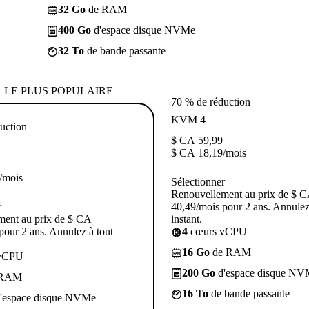
32 Go
de RAM
400 Go
d'espace disque NVMe
32 To
de bande passante
LE PLUS POPULAIRE
70 % de réduction
KVM 4
uction
$ CA
59,99
$ CA
18,19
/mois
/mois
Sélectionner
Renouvellement au prix de $ 
r
40,49/mois pour 2 ans. Annulez
ment au prix de $ CA
instant.
pour 2 ans. Annulez à tout
4
cœurs vCPU
16 Go
de RAM
vCPU
200 Go
d'espace disque NV
 RAM
16 To
de bande passante
'espace disque NVMe