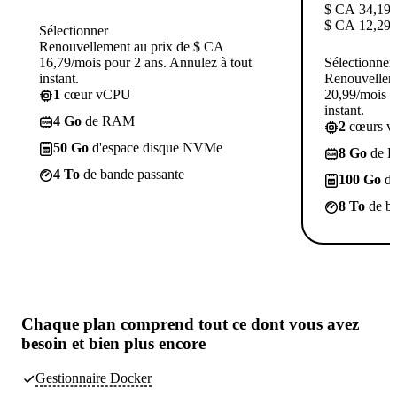
$ CA
34,19
$ CA
12,29
/
Sélectionner
Renouvellement au prix de $ CA
16,79/mois pour 2 ans. Annulez à tout
Sélectionner
instant.
Renouvellem
1
cœur vCPU
20,99/mois p
instant.
4 Go
de RAM
2
cœurs 
50 Go
d'espace disque NVMe
8 Go
de 
4 To
de bande passante
100 Go
d'
8 To
de ba
Chaque plan comprend tout
ce dont vous avez
besoin
et bien plus encore
Gestionnaire Docker