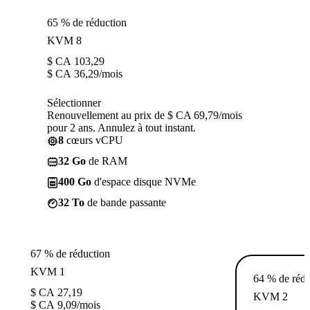
65 % de réduction
KVM 8
$ CA
103,29
$ CA
36,29
/mois
Sélectionner
Renouvellement au prix de $ CA 69,79/mois
pour 2 ans. Annulez à tout instant.
8
cœurs vCPU
32 Go
de RAM
400 Go
d'espace disque NVMe
32 To
de bande passante
67 % de réduction
KVM 1
64 % de rédu
$ CA
27,19
KVM 2
$ CA
9,09
/mois