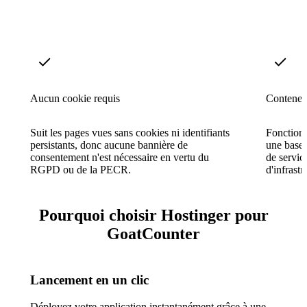
Aucun cookie requis
Conteneu
Suit les pages vues sans cookies ni identifiants
Fonction
persistants, donc aucune bannière de
une base
consentement n'est nécessaire en vertu du
de servic
RGPD ou de la PECR.
d'infrast
Pourquoi choisir Hostinger pour
GoatCounter
Lancement en un clic
Déployez votre application instantanément grâce à une