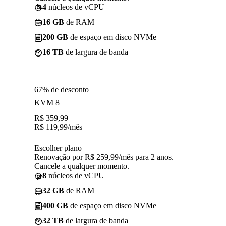
4
núcleos de vCPU
16 GB
de RAM
200 GB
de espaço em disco NVMe
16 TB
de largura de banda
67% de desconto
KVM 8
R$
359,99
R$
119,99
/mês
Escolher plano
Renovação por R$ 259,99/mês para 2 anos.
Cancele a qualquer momento.
8
núcleos de vCPU
32 GB
de RAM
400 GB
de espaço em disco NVMe
32 TB
de largura de banda