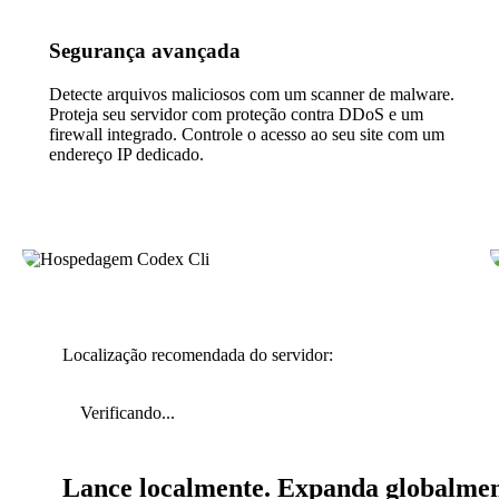
Segurança avançada
Detecte arquivos maliciosos com um scanner de malware.
Proteja seu servidor com proteção contra DDoS e um
firewall integrado. Controle o acesso ao seu site com um
endereço IP dedicado.
Localização recomendada do servidor:
Verificando...
Lance localmente. Expanda globalmen