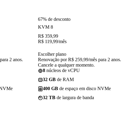
67% de desconto
KVM 8
R$
359,99
R$
119,99
/mês
Escolher plano
para 2 anos.
Renovação por R$ 259,99/mês para 2 anos.
Cancele a qualquer momento.
8
núcleos de vCPU
32 GB
de RAM
o NVMe
400 GB
de espaço em disco NVMe
32 TB
de largura de banda