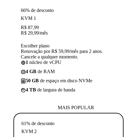
66% de desconto
KVM 1
R$
87,99
R$
29,99
/mês
Escolher plano
Renovação por R$ 59,99/mês para 2 anos.
Cancele a qualquer momento.
1
núcleo de vCPU
4 GB
de RAM
50 GB
de espaço em disco NVMe
4 TB
de largura de banda
MAIS POPULAR
61% de desconto
KVM 2