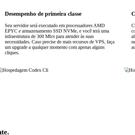
Desempenho de primeira classe
C
Seu servidor será executado em processadores AMD
C
EPYC e armazenamento SSD NVMe, e você terá uma
c
infraestrutura de 300 Mb/s para atender às suas
a
necessidades. Caso precise de mais recursos de VPS, faça
n
um upgrade a qualquer momento com apenas alguns
a
cliques.
te.