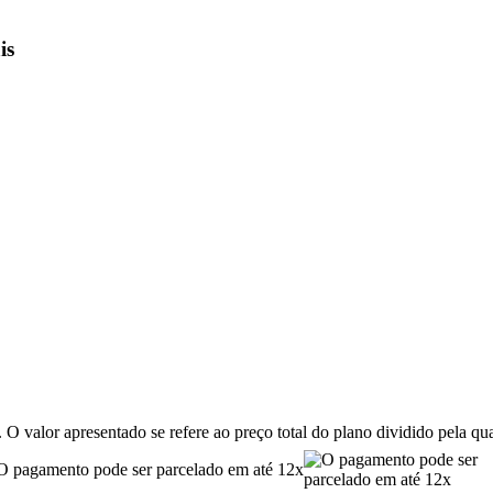
is
 O valor apresentado se refere ao preço total do plano dividido pela q
O pagamento pode ser parcelado em até 12x