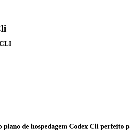
li
 CLI
o plano de hospedagem Codex Cli perfeito p