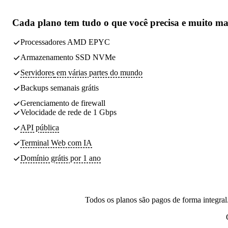
Cada plano tem
tudo o que você precisa
e muito ma
Processadores AMD EPYC
Armazenamento SSD NVMe
Servidores
em várias partes do mundo
Backups
semanais grátis
Gerenciamento de firewall
Velocidade de rede de 1 Gbps
API pública
Terminal Web com IA
Domínio grátis por 1 ano
Todos os planos são pagos de forma integral.