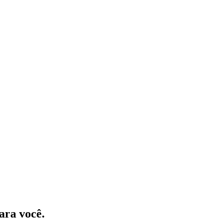
ara você.