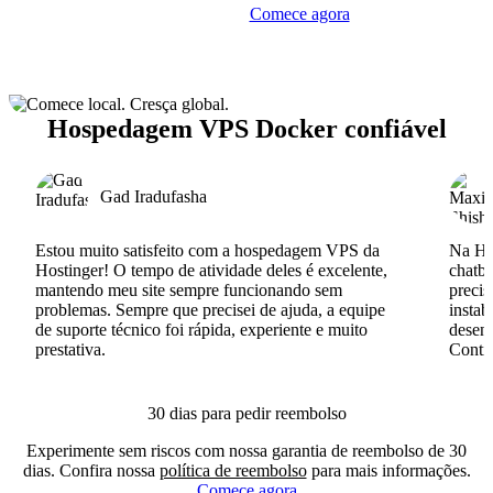
Comece agora
Hospedagem VPS Docker confiável
Gad Iradufasha
Estou muito satisfeito com a hospedagem VPS da
Na Hos
Hostinger! O tempo de atividade deles é excelente,
chatb
mantendo meu site sempre funcionando sem
precis
problemas. Sempre que precisei de ajuda, a equipe
instab
de suporte técnico foi rápida, experiente e muito
desenv
prestativa.
Conti
30 dias para pedir reembolso
Experimente sem riscos com nossa garantia de reembolso de 30
dias. Confira nossa
política de reembolso
para mais informações.
Comece agora