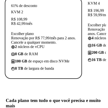
KVM 4
61% de desconto
R$
196,99
KVM 2
R$
59,99
/mê
R$
108,99
R$
42,99
/mês
Escolher pla
Renovação p
Escolher plano
anos. Cancel
Renovação por R$ 77,99/mês para 2 anos.
4
núcleos
Cancele a qualquer momento.
16 GB
de
2
núcleos de vCPU
200 GB
de
8 GB
de RAM
16 TB
de 
100 GB
de espaço em disco NVMe
8 TB
de largura de banda
Cada plano tem
tudo o que você precisa
e muito
mais