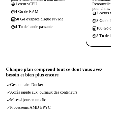
1
cœur vCPU
Renouvelleme
pour 2 ans. A
4 Go
de RAM
2
cœurs 
50 Go
d'espace disque NVMe
8 Go
de 
4 To
de bande passante
100 Go
d'
8 To
de ba
Chaque plan comprend
tout ce dont vous avez
besoin
et bien plus encore
Gestionnaire Docker
Accès rapide aux journaux des conteneurs
Mises à jour en un clic
Processeurs AMD EPYC