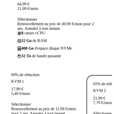
64,99
€
21,99
€
/mois
Sélectionner
Renouvellement au prix de 49,99 €/mois pour 2
ans. Annulez à tout instant.
8
cœurs vCPU
32 Go
de RAM
400 Go
d'espace disque NVMe
32 To
de bande passante
69% de réduction
KVM 1
65% de rédu
17,99
€
KVM 2
5,49
€
/mois
21,99
€
7,79
€
/mois
Sélectionner
Renouvellement au prix de 11,99 €/mois
pour 2 ans. Annulez à tout instant.
Sélectionner