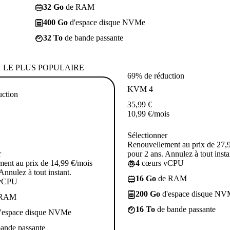
32 Go
de RAM
400 Go
d'espace disque NVMe
32 To
de bande passante
LE PLUS POPULAIRE
69% de réduction
KVM 4
uction
35,99
€
10,99
€
/mois
Sélectionner
Renouvellement au prix de 27,
r
pour 2 ans. Annulez à tout insta
ent au prix de 14,99 €/mois
4
cœurs vCPU
Annulez à tout instant.
16 Go
de RAM
vCPU
200 Go
d'espace disque NV
 RAM
16 To
de bande passante
'espace disque NVMe
ande passante