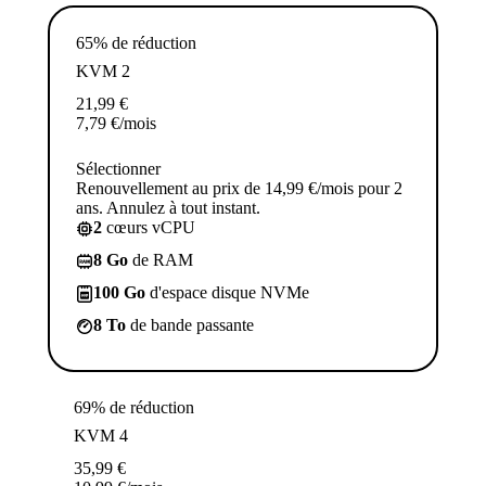
65% de réduction
KVM 2
21,99
€
7,79
€
/mois
Sélectionner
Renouvellement au prix de 14,99 €/mois pour 2
ans. Annulez à tout instant.
2
cœurs vCPU
8 Go
de RAM
100 Go
d'espace disque NVMe
8 To
de bande passante
69% de réduction
KVM 4
35,99
€