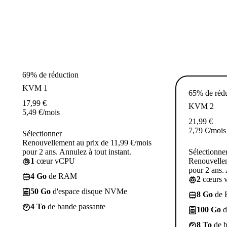
69% de réduction
KVM 1
65% de réd
17,99
€
KVM 2
5,49
€
/mois
21,99
€
7,79
€
/mois
Sélectionner
Renouvellement au prix de 11,99 €/mois
pour 2 ans. Annulez à tout instant.
Sélectionne
1
cœur vCPU
Renouvellem
pour 2 ans. 
4 Go
de RAM
2
cœurs 
50 Go
d'espace disque NVMe
8 Go
de
4 To
de bande passante
100 Go
d
8 To
de b