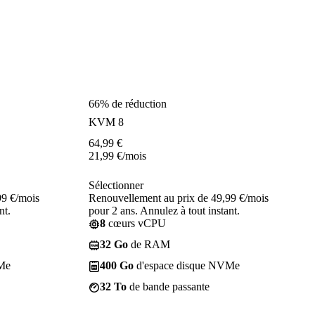
66% de réduction
KVM 8
64,99
€
21,99
€
/mois
Sélectionner
99 €/mois
Renouvellement au prix de 49,99 €/mois
nt.
pour 2 ans. Annulez à tout instant.
8
cœurs vCPU
32 Go
de RAM
Me
400 Go
d'espace disque NVMe
32 To
de bande passante