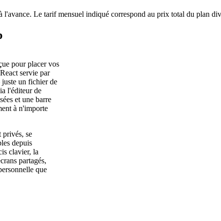
à l'avance. Le tarif mensuel indiqué correspond au prix total du plan di
p
çue pour placer vos
 React servie par
uste un fichier de
 l'éditeur de
sées et une barre
ment à n'importe
 privés, se
bles depuis
s clavier, la
écrans partagés,
personnelle que