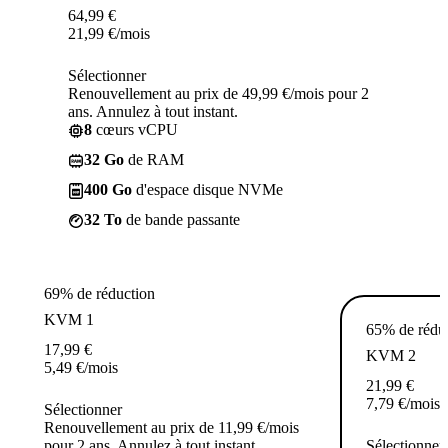
64,99
€
21,99
€
/mois
Sélectionner
Renouvellement au prix de 49,99 €/mois pour 2
ans. Annulez à tout instant.
8
cœurs vCPU
32 Go
de RAM
400 Go
d'espace disque NVMe
32 To
de bande passante
69% de réduction
KVM 1
65% de rédu
17,99
€
KVM 2
5,49
€
/mois
21,99
€
7,79
€
/mois
Sélectionner
Renouvellement au prix de 11,99 €/mois
pour 2 ans. Annulez à tout instant.
Sélectionner