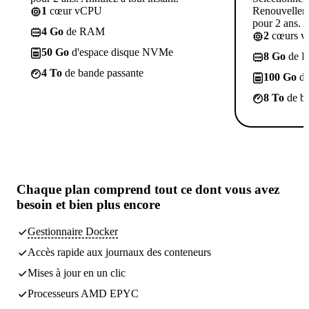
1
cœur vCPU
Renouvelleme
pour 2 ans. A
4 Go
de RAM
2
cœurs 
50 Go
d'espace disque NVMe
8 Go
de 
4 To
de bande passante
100 Go
d'
8 To
de ba
Chaque plan comprend
tout ce dont vous avez
besoin
et bien plus encore
Gestionnaire Docker
Accès rapide aux journaux des conteneurs
Mises à jour en un clic
Processeurs AMD EPYC