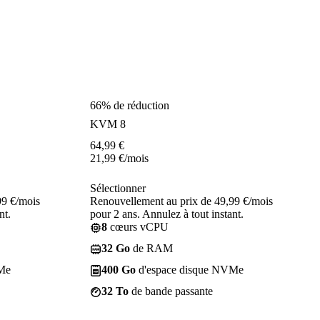
66% de réduction
KVM 8
64,99
€
21,99
€
/mois
Sélectionner
99 €/mois
Renouvellement au prix de 49,99 €/mois
nt.
pour 2 ans. Annulez à tout instant.
8
cœurs vCPU
32 Go
de RAM
Me
400 Go
d'espace disque NVMe
32 To
de bande passante