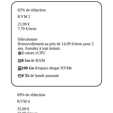
65% de réduction
KVM 2
21,99
€
7,79
€
/mois
Sélectionner
Renouvellement au prix de 14,99 €/mois pour 2
ans. Annulez à tout instant.
2
cœurs vCPU
8 Go
de RAM
100 Go
d'espace disque NVMe
8 To
de bande passante
69% de réduction
KVM 4
35,99
€