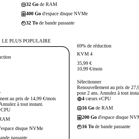
32 Go
de RAM
400 Go
d'espace disque NVMe
32 To
de bande passante
LE PLUS POPULAIRE
69% de réduction
KVM 4
uction
35,99
€
10,99
€
/mois
Sélectionner
Renouvellement au prix de 27,
r
pour 2 ans. Annulez à tout insta
ent au prix de 14,99 €/mois
4
cœurs vCPU
Annulez à tout instant.
16 Go
de RAM
vCPU
200 Go
d'espace disque NV
 RAM
16 To
de bande passante
'espace disque NVMe
ande passante