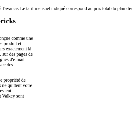
à l'avance. Le tarif mensuel indiqué correspond au prix total du plan di
ricks
 conçue comme une
s produit et
eurs exactement là
, sur des pages de
gnes d'e-mail.
avec des
e propriété de
 ne quittent votre
devient
et Valkey sont