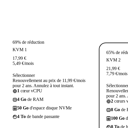
69% de réduction
KVM 1
65% de réd
17,99
€
KVM 2
5,49
€
/mois
21,99
€
7,79
€
/mois
Sélectionner
Renouvellement au prix de 11,99 €/mois
pour 2 ans. Annulez à tout instant.
Sélectionne
1
cœur vCPU
Renouvellem
pour 2 ans. 
4 Go
de RAM
2
cœurs 
50 Go
d'espace disque NVMe
8 Go
de
4 To
de bande passante
100 Go
d
8 To
de b