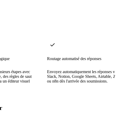
ogique
Routage automatisé des réponses
sieurs étapes avec
Envoyez automatiquement les réponses ve
, des règles de saut
Slack, Notion, Google Sheets, Airtable, Z
ia un éditeur visuel
ou n8n dès l'arrivée des soumissions.
r