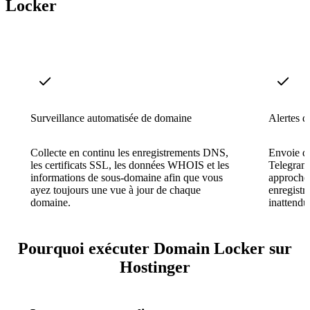
Locker
Surveillance automatisée de domaine
Alertes d
Collecte en continu les enregistrements DNS,
Envoie de
les certificats SSL, les données WHOIS et les
Telegram
informations de sous-domaine afin que vous
approche 
ayez toujours une vue à jour de chaque
enregist
domaine.
inattendu
Pourquoi exécuter Domain Locker sur
Hostinger