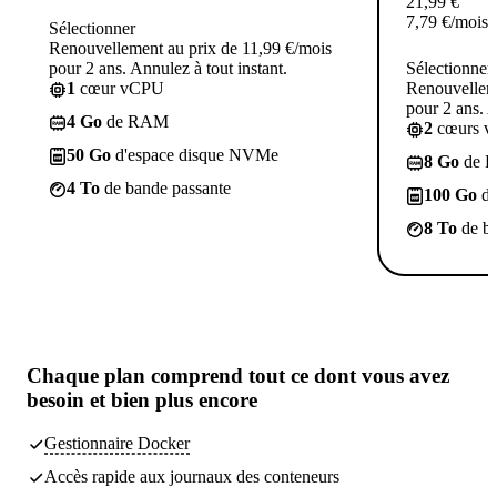
21,99
€
7,79
€
/mois
Sélectionner
Renouvellement au prix de 11,99 €/mois
pour 2 ans. Annulez à tout instant.
Sélectionner
1
cœur vCPU
Renouvelleme
pour 2 ans. A
4 Go
de RAM
2
cœurs 
50 Go
d'espace disque NVMe
8 Go
de 
4 To
de bande passante
100 Go
d'
8 To
de ba
Chaque plan comprend
tout ce dont vous avez
besoin
et bien plus encore
Gestionnaire Docker
Accès rapide aux journaux des conteneurs