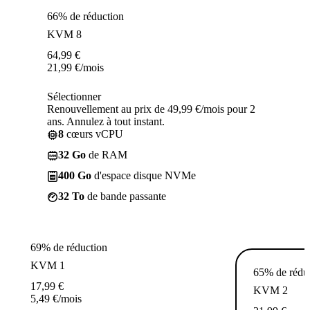
66% de réduction
KVM 8
64,99
€
21,99
€
/mois
Sélectionner
Renouvellement au prix de 49,99 €/mois pour 2
ans. Annulez à tout instant.
8
cœurs vCPU
32 Go
de RAM
400 Go
d'espace disque NVMe
32 To
de bande passante
69% de réduction
KVM 1
65% de rédu
17,99
€
KVM 2
5,49
€
/mois