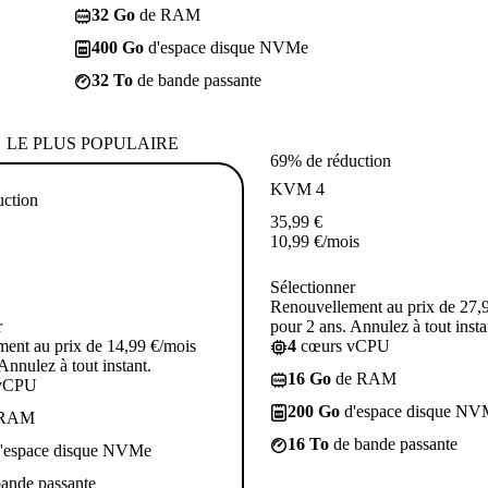
32 Go
de RAM
400 Go
d'espace disque NVMe
32 To
de bande passante
LE PLUS POPULAIRE
69% de réduction
KVM 4
uction
35,99
€
10,99
€
/mois
Sélectionner
Renouvellement au prix de 27,
r
pour 2 ans. Annulez à tout insta
ent au prix de 14,99 €/mois
4
cœurs vCPU
Annulez à tout instant.
16 Go
de RAM
vCPU
200 Go
d'espace disque NV
 RAM
16 To
de bande passante
'espace disque NVMe
ande passante