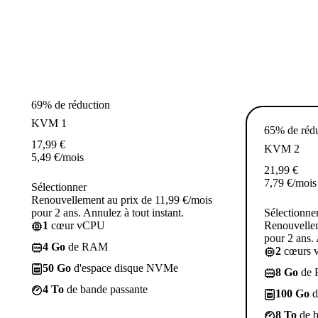
69% de réduction
KVM 1
65% de réd
17,99
€
KVM 2
5,49
€
/mois
21,99
€
7,79
€
/mois
Sélectionner
Renouvellement au prix de 11,99 €/mois
pour 2 ans. Annulez à tout instant.
Sélectionne
1
cœur vCPU
Renouvellem
pour 2 ans. 
4 Go
de RAM
2
cœurs 
50 Go
d'espace disque NVMe
8 Go
de
4 To
de bande passante
100 Go
d
8 To
de b