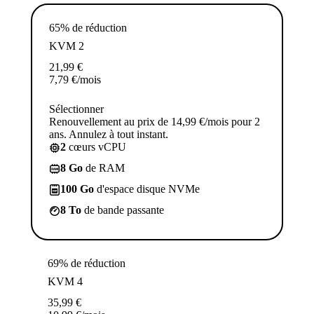
65% de réduction
KVM 2
21,99
€
7,79
€
/mois
Sélectionner
Renouvellement au prix de 14,99 €/mois pour 2
ans. Annulez à tout instant.
2
cœurs vCPU
8 Go
de RAM
100 Go
d'espace disque NVMe
8 To
de bande passante
69% de réduction
KVM 4
35,99
€