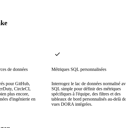
ake
rces de données
Métriques SQL personnalisées
grés pour GitHub,
Interrogez le lac de données normalisé av
erDuty, CircleCI,
SQL simple pour définir des métriques
en plus encore,
spécifiques à l'équipe, des filtres et des
nées d'ingénierie en
tableaux de bord personnalisés au-delà des
vues DORA intégrées.