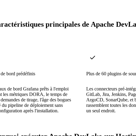
ractéristiques principales de Apache DevL
de bord prédéfinis
Plus de 60 plugins de sou
aux de bord Grafana prêts à l'emploi
Les connecteurs pré-inté
nt les métriques DORA, le temps de
GitLab, Jira, Jenkins, Pag
 demandes de tirage, l'âge des bogues
ArgoCD, SonarQube, et bi
té du pipeline de déploiement sans
rassemblent toutes les don
nfiguration après l'installation.
un seul endroit.