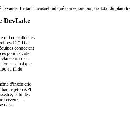
à l'avance. Le tarif mensuel indiqué correspond au prix total du plan di
he DevLake
e qui consolide les
pelines CI/CD et
 équipes connectent
ces pour calculer
élai de mise en
ation — ainsi que
ipe au fil du
trie d'ingénierie
. Chaque jeton API
ssédez, et toutes
tre serveur —
 tiers.