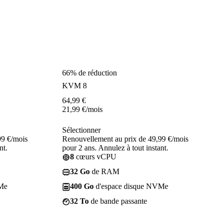
66% de réduction
KVM 8
64,99
€
21,99
€
/mois
Sélectionner
99 €/mois
Renouvellement au prix de 49,99 €/mois
nt.
pour 2 ans. Annulez à tout instant.
8
cœurs vCPU
32 Go
de RAM
Me
400 Go
d'espace disque NVMe
32 To
de bande passante