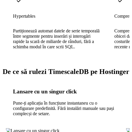
Hypertables
Compresi
Partiționează automat datele de serie temporală
Compresia
între segmente pentru inserări și interogări
obicei da
rapide la scară de miliarde de rânduri, fără a
costurile
schimba modul în care scrii SQL.
recente ra
De ce să rulezi TimescaleDB pe Hostinger
Lansare cu un singur click
Pune-ți aplicația în funcțiune instantaneu cu o
configurare predefinită. Fără instalări manuale sau pași
complecși de setare.