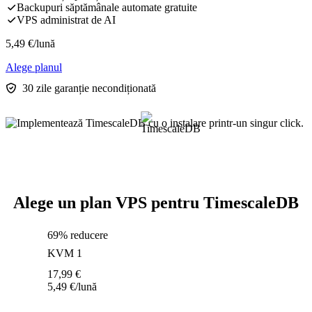
Backupuri săptămânale automate gratuite
VPS administrat de AI
5,49
€
/lună
Alege planul
30 zile garanție necondiționată
Alege un plan VPS pentru TimescaleDB
69% reducere
KVM 1
17,99
€
5,49
€
/lună