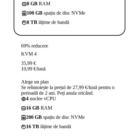
8 GB
RAM
100 GB
spațiu de disc NVMe
8 TB
lățime de bandă
69% reducere
KVM 4
35,99
€
10,99
€
/lună
Alege un plan
Se reînnoiește la prețul de 27,99 €/lună pentru o
perioadă de 2 ani. Poți anula oricând.
4
nuclee vCPU
16 GB
RAM
200 GB
spațiu de disc NVMe
16 TB
lățime de bandă