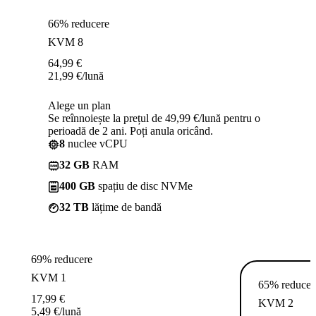
66% reducere
KVM 8
64,99
€
21,99
€
/lună
Alege un plan
Se reînnoiește la prețul de 49,99 €/lună pentru o
perioadă de 2 ani. Poți anula oricând.
8
nuclee vCPU
32 GB
RAM
400 GB
spațiu de disc NVMe
32 TB
lățime de bandă
69% reducere
KVM 1
65% reducer
17,99
€
KVM 2
5,49
€
/lună