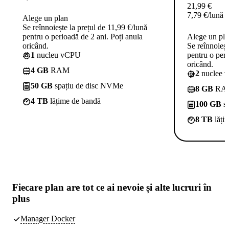
21,99
€
7,79
€
/lună
Alege un plan
Se reînnoiește la prețul de 11,99 €/lună
pentru o perioadă de 2 ani. Poți anula
Alege un pl
oricând.
Se reînnoieșt
1
nucleu vCPU
pentru o peri
oricând.
4 GB
RAM
2
nuclee 
50 GB
spațiu de disc NVMe
8 GB
RA
4 TB
lățime de bandă
100 GB
sp
8 TB
lăți
Fiecare plan are
tot ce ai nevoie
și alte lucruri în
plus
Manager Docker