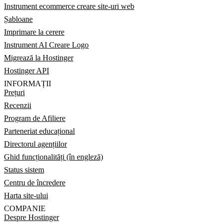
Instrument ecommerce creare site-uri web
Șabloane
Imprimare la cerere
Instrument AI Creare Logo
Migrează la Hostinger
Hostinger API
INFORMAȚII
Prețuri
Recenzii
Program de Afiliere
Parteneriat educațional
Directorul agențiilor
Ghid funcționalități (în engleză)
Status sistem
Centru de încredere
Harta site-ului
COMPANIE
Despre Hostinger