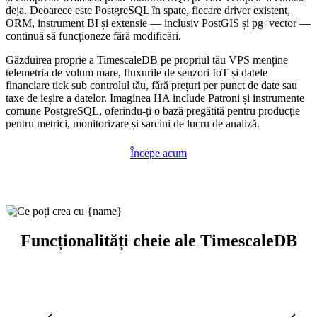
deja. Deoarece este PostgreSQL în spate, fiecare driver existent,
ORM, instrument BI și extensie — inclusiv PostGIS și pg_vector —
continuă să funcționeze fără modificări.
Găzduirea proprie a TimescaleDB pe propriul tău VPS menține
telemetria de volum mare, fluxurile de senzori IoT și datele
financiare tick sub controlul tău, fără prețuri per punct de date sau
taxe de ieșire a datelor. Imaginea HA include Patroni și instrumente
comune PostgreSQL, oferindu-ți o bază pregătită pentru producție
pentru metrici, monitorizare și sarcini de lucru de analiză.
Începe acum
Funcționalități cheie ale TimescaleDB