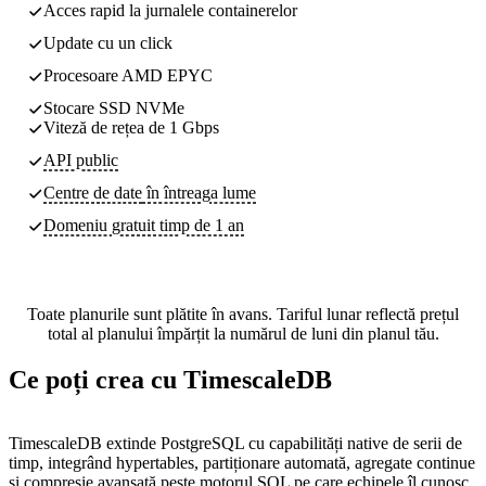
Acces rapid la jurnalele containerelor
Update cu un click
Procesoare AMD EPYC
Stocare SSD NVMe
Viteză de rețea de 1 Gbps
API public
Centre de date
în întreaga lume
Domeniu gratuit timp de 1 an
Toate planurile sunt plătite în avans. Tariful lunar reflectă prețul
total al planului împărțit la numărul de luni din planul tău.
Ce poți crea cu TimescaleDB
TimescaleDB extinde PostgreSQL cu capabilități native de serii de
timp, integrând hypertables, partiționare automată, agregate continue
și compresie avansată peste motorul SQL pe care echipele îl cunosc