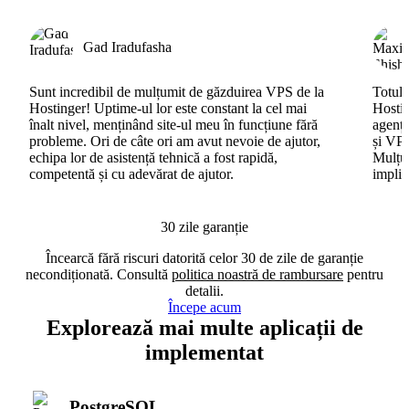
Gad Iradufasha
Sunt incredibil de mulțumit de găzduirea VPS de la
Totul 
Hostinger! Uptime-ul lor este constant la cel mai
Hostin
înalt nivel, menținând site-ul meu în funcțiune fără
agenți
probleme. Ori de câte ori am avut nevoie de ajutor,
și VPS
echipa lor de asistență tehnică a fost rapidă,
Mulțum
competentă și cu adevărat de ajutor.
implic
30 zile garanție
Încearcă fără riscuri datorită celor 30 de zile de garanție
necondiționată. Consultă
politica noastră de rambursare
pentru
detalii.
Începe acum
Explorează mai multe aplicații de
implementat
PostgreSQL