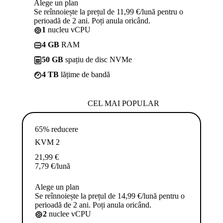
Alege un plan
Se reînnoiește la prețul de 11,99 €/lună pentru o
perioadă de 2 ani. Poți anula oricând.
1
nucleu vCPU
4 GB
RAM
50 GB
spațiu de disc NVMe
4 TB
lățime de bandă
CEL MAI POPULAR
65% reducere
KVM 2
21,99
€
7,79
€
/lună
Alege un plan
Se reînnoiește la prețul de 14,99 €/lună pentru o
perioadă de 2 ani. Poți anula oricând.
2
nuclee vCPU