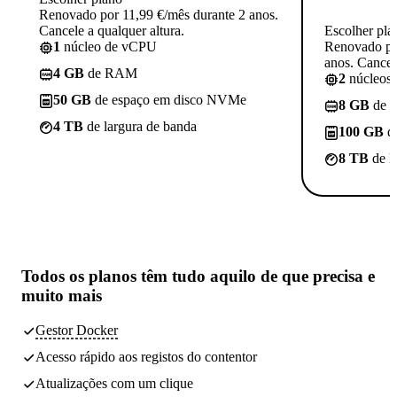
Renovado por 11,99 €/mês durante 2 anos.
Cancele a qualquer altura.
Escolher pla
1
núcleo de vCPU
Renovado po
anos. Cancele
4 GB
de RAM
2
núcleos
50 GB
de espaço em disco NVMe
8 GB
de 
4 TB
de largura de banda
100 GB
d
8 TB
de l
Todos os planos têm
tudo aquilo de que precisa
e
muito mais
Gestor Docker
Acesso rápido aos registos do contentor
Atualizações com um clique