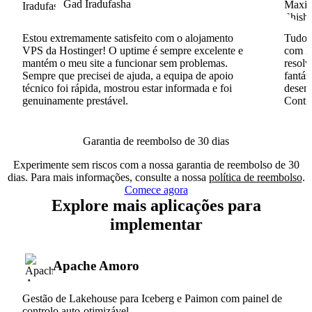
Gad Iradufasha
Estou extremamente satisfeito com o alojamento
Tudo c
VPS da Hostinger! O uptime é sempre excelente e
com I
mantém o meu site a funcionar sem problemas.
resolv
Sempre que precisei de ajuda, a equipa de apoio
fantás
técnico foi rápida, mostrou estar informada e foi
desenv
genuinamente prestável.
Conti
Garantia de reembolso de 30 dias
Experimente sem riscos com a nossa garantia de reembolso de 30
dias. Para mais informações, consulte a nossa
política de reembolso
.
Comece agora
Explore mais aplicações para
implementar
Apache Amoro
Gestão de Lakehouse para Iceberg e Paimon com painel de
controlo auto-otimizável