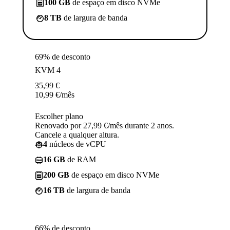
100 GB
de espaço em disco NVMe
8 TB
de largura de banda
69% de desconto
KVM 4
35,99
€
10,99
€
/mês
Escolher plano
Renovado por 27,99 €/mês durante 2 anos.
Cancele a qualquer altura.
4
núcleos de vCPU
16 GB
de RAM
200 GB
de espaço em disco NVMe
16 TB
de largura de banda
66% de desconto