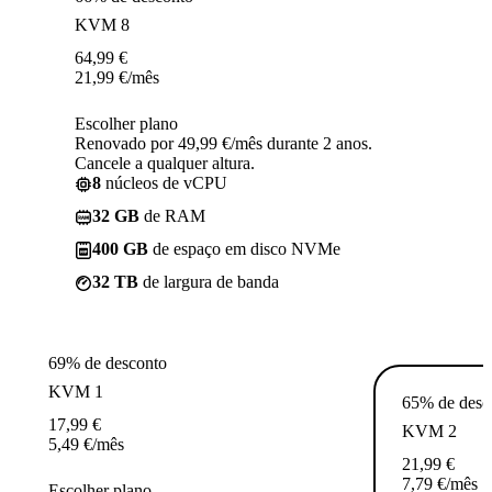
KVM 8
64,99
€
21,99
€
/mês
Escolher plano
Renovado por 49,99 €/mês durante 2 anos.
Cancele a qualquer altura.
8
núcleos de vCPU
32 GB
de RAM
400 GB
de espaço em disco NVMe
32 TB
de largura de banda
69% de desconto
KVM 1
65% de desc
17,99
€
KVM 2
5,49
€
/mês
21,99
€
7,79
€
/mês
Escolher plano