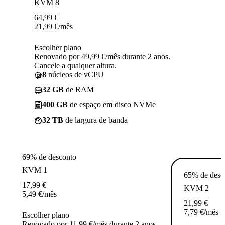
KVM 8
64,99
€
21,99
€
/mês
Escolher plano
Renovado por 49,99 €/mês durante 2 anos.
Cancele a qualquer altura.
8
núcleos de vCPU
32 GB
de RAM
400 GB
de espaço em disco NVMe
32 TB
de largura de banda
69% de desconto
KVM 1
65% de desc
17,99
€
KVM 2
5,49
€
/mês
21,99
€
7,79
€
/mês
Escolher plano
Renovado por 11,99 €/mês durante 2 anos.