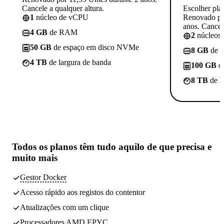
Cancele a qualquer altura.
Escolher pla
1
núcleo de vCPU
Renovado po
anos. Cancele
4 GB
de RAM
2
núcleos
50 GB
de espaço em disco NVMe
8 GB
de 
4 TB
de largura de banda
100 GB
d
8 TB
de l
Todos os planos têm
tudo aquilo de que precisa
e
muito mais
Gestor Docker
Acesso rápido aos registos do contentor
Atualizações com um clique
Processadores AMD EPYC