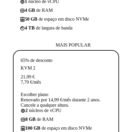
1
núcleo de vCPU
4 GB
de RAM
50 GB
de espaço em disco NVMe
4 TB
de largura de banda
MAIS POPULAR
65% de desconto
KVM 2
21,99
€
7,79
€
/mês
Escolher plano
Renovado por 14,99 €/mês durante 2 anos.
Cancele a qualquer altura.
2
núcleos de vCPU
8 GB
de RAM
100 GB
de espaço em disco NVMe