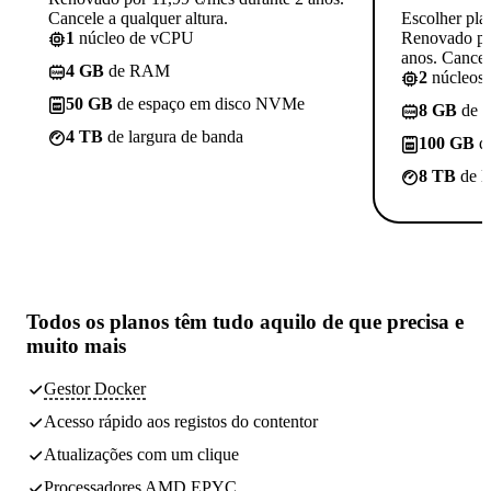
Cancele a qualquer altura.
Escolher pla
1
núcleo de vCPU
Renovado po
anos. Cancele
4 GB
de RAM
2
núcleos
50 GB
de espaço em disco NVMe
8 GB
de 
4 TB
de largura de banda
100 GB
d
8 TB
de l
Todos os planos têm
tudo aquilo de que precisa
e
muito mais
Gestor Docker
Acesso rápido aos registos do contentor
Atualizações com um clique
Processadores AMD EPYC