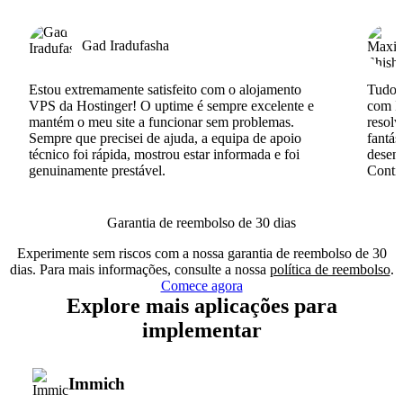
Gad Iradufasha
Estou extremamente satisfeito com o alojamento
Tudo c
VPS da Hostinger! O uptime é sempre excelente e
com I
mantém o meu site a funcionar sem problemas.
resolv
Sempre que precisei de ajuda, a equipa de apoio
fantás
técnico foi rápida, mostrou estar informada e foi
desenv
genuinamente prestável.
Conti
Garantia de reembolso de 30 dias
Experimente sem riscos com a nossa garantia de reembolso de 30
dias. Para mais informações, consulte a nossa
política de reembolso
.
Comece agora
Explore mais aplicações para
implementar
Immich