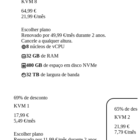
KVM 8
64,99
€
21,99
€
/mês
Escolher plano
Renovado por 49,99 €/mês durante 2 anos.
Cancele a qualquer altura.
8
núcleos de vCPU
32 GB
de RAM
400 GB
de espaço em disco NVMe
32 TB
de largura de banda
69% de desconto
KVM 1
65% de desc
17,99
€
KVM 2
5,49
€
/mês
21,99
€
7,79
€
/mês
Escolher plano
Renovado por 11,99 €/mês durante 2 anos.