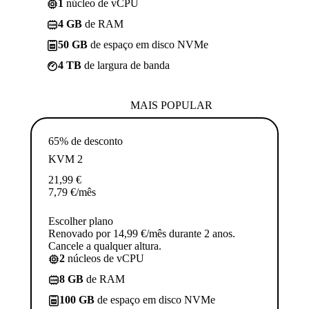
1
núcleo de vCPU
4 GB
de RAM
50 GB
de espaço em disco NVMe
4 TB
de largura de banda
MAIS POPULAR
65% de desconto
KVM 2
21,99
€
7,79
€
/mês
Escolher plano
Renovado por 14,99 €/mês durante 2 anos.
Cancele a qualquer altura.
2
núcleos de vCPU
8 GB
de RAM
100 GB
de espaço em disco NVMe