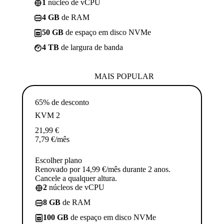
1
núcleo de vCPU
4 GB
de RAM
50 GB
de espaço em disco NVMe
4 TB
de largura de banda
MAIS POPULAR
65% de desconto
KVM 2
21,99
€
7,79
€
/mês
Escolher plano
Renovado por 14,99 €/mês durante 2 anos.
Cancele a qualquer altura.
2
núcleos de vCPU
8 GB
de RAM
100 GB
de espaço em disco NVMe