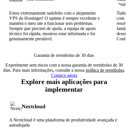
Estou extremamente satisfeito com o alojamento
Tudo c
VPS da Hostinger! O uptime é sempre excelente e
com I
mantém o meu site a funcionar sem problemas.
resolv
Sempre que precisei de ajuda, a equipa de apoio
fantás
técnico foi rápida, mostrou estar informada e foi
desenv
genuinamente prestável.
Conti
Garantia de reembolso de 30 dias
Experimente sem riscos com a nossa garantia de reembolso de 30
dias. Para mais informações, consulte a nossa
política de reembolso
.
Comece agora
Explore mais aplicações para
implementar
Nextcloud
A Nextcloud é uma plataforma de produtividade avançada e
autoalojada