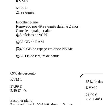
KVM 8
64,99
€
21,99
€
/mês
Escolher plano
Renovado por 49,99 €/mês durante 2 anos.
Cancele a qualquer altura.
8
núcleos de vCPU
32 GB
de RAM
400 GB
de espaço em disco NVMe
32 TB
de largura de banda
69% de desconto
KVM 1
65% de desc
17,99
€
KVM 2
5,49
€
/mês
21,99
€
7,79
€
/mês
Escolher plano
Renovado por 11,99 €/mês durante 2 anos.