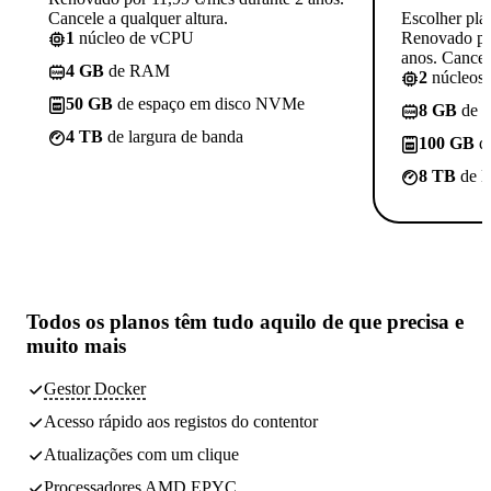
Cancele a qualquer altura.
Escolher pla
1
núcleo de vCPU
Renovado po
anos. Cancele
4 GB
de RAM
2
núcleos
50 GB
de espaço em disco NVMe
8 GB
de 
4 TB
de largura de banda
100 GB
d
8 TB
de l
Todos os planos têm
tudo aquilo de que precisa
e
muito mais
Gestor Docker
Acesso rápido aos registos do contentor
Atualizações com um clique
Processadores AMD EPYC