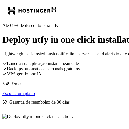
Até 69% de desconto para ntfy
Deploy ntfy in one click installa
Lightweight self-hosted push notification server — send alerts to an
Lance a sua aplicação instantaneamente
Backups automáticos semanais gratuitos
VPS gerido por IA
5,49
€
/mês
Escolha um plano
Garantia de reembolso de 30 dias