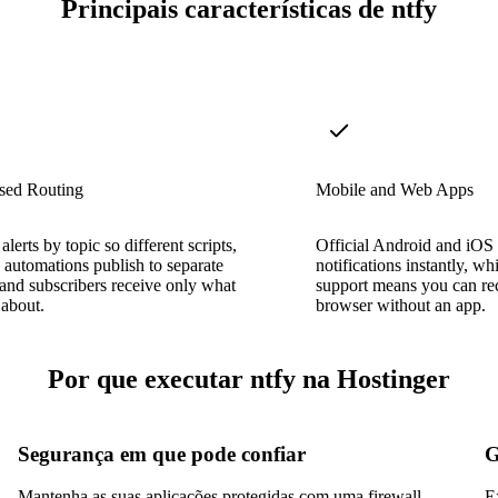
Principais características de ntfy
sed Routing
Mobile and Web Apps
lerts by topic so different scripts,
Official Android and iOS 
 automations publish to separate
notifications instantly, wh
and subscribers receive only what
support means you can rec
 about.
browser without an app.
Por que executar ntfy na Hostinger
Segurança em que pode confiar
G
Mantenha as suas aplicações protegidas com uma firewall
E