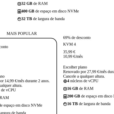
32 GB
de RAM
400 GB
de espaço em disco NVMe
32 TB
de largura de banda
MAIS POPULAR
69% de desconto
KVM 4
conto
35,99
€
10,99
€
/mês
Escolher plano
Renovado por 27,99 €/mês dura
ano
Cancele a qualquer altura.
r 14,99 €/mês durante 2 anos.
4
núcleos de vCPU
alquer altura.
16 GB
de RAM
s de vCPU
200 GB
de espaço em disc
 RAM
16 TB
de largura de banda
e espaço em disco NVMe
largura de banda