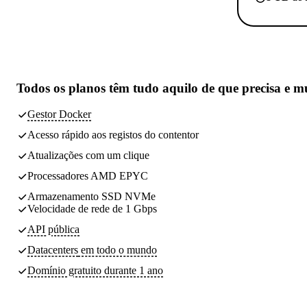
Todos os planos têm
tudo aquilo de que precisa
e mu
Gestor Docker
Acesso rápido aos registos do contentor
Atualizações com um clique
Processadores AMD EPYC
Armazenamento SSD NVMe
Velocidade de rede de 1 Gbps
API pública
Datacenters
em todo o mundo
Domínio gratuito durante 1 ano