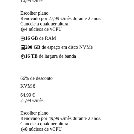
10,99
€
/mês
Escolher plano
Renovado por 27,99 €/mês durante 2 anos.
Cancele a qualquer altura.
4
núcleos de vCPU
16 GB
de RAM
200 GB
de espaço em disco NVMe
16 TB
de largura de banda
66% de desconto
KVM 8
64,99
€
21,99
€
/mês
Escolher plano
Renovado por 49,99 €/mês durante 2 anos.
Cancele a qualquer altura.
8
núcleos de vCPU