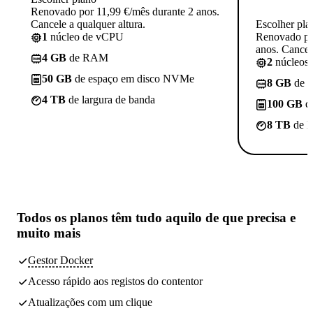
Renovado por 11,99 €/mês durante 2 anos.
Cancele a qualquer altura.
Escolher pla
1
núcleo de vCPU
Renovado po
anos. Cancele
4 GB
de RAM
2
núcleos
50 GB
de espaço em disco NVMe
8 GB
de 
4 TB
de largura de banda
100 GB
d
8 TB
de l
Todos os planos têm
tudo aquilo de que precisa
e
muito mais
Gestor Docker
Acesso rápido aos registos do contentor
Atualizações com um clique