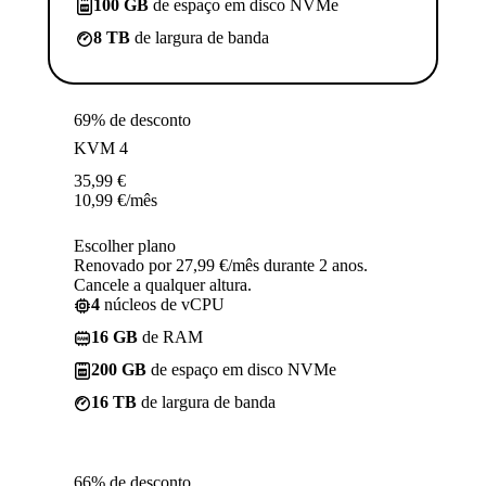
100 GB
de espaço em disco NVMe
8 TB
de largura de banda
69% de desconto
KVM 4
35,99
€
10,99
€
/mês
Escolher plano
Renovado por 27,99 €/mês durante 2 anos.
Cancele a qualquer altura.
4
núcleos de vCPU
16 GB
de RAM
200 GB
de espaço em disco NVMe
16 TB
de largura de banda
66% de desconto