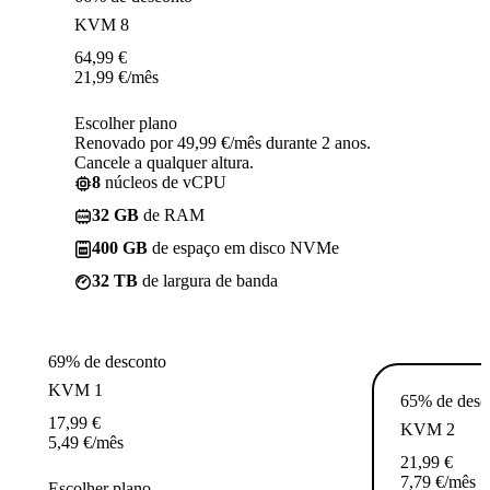
KVM 8
64,99
€
21,99
€
/mês
Escolher plano
Renovado por 49,99 €/mês durante 2 anos.
Cancele a qualquer altura.
8
núcleos de vCPU
32 GB
de RAM
400 GB
de espaço em disco NVMe
32 TB
de largura de banda
69% de desconto
KVM 1
65% de desc
17,99
€
KVM 2
5,49
€
/mês
21,99
€
7,79
€
/mês
Escolher plano