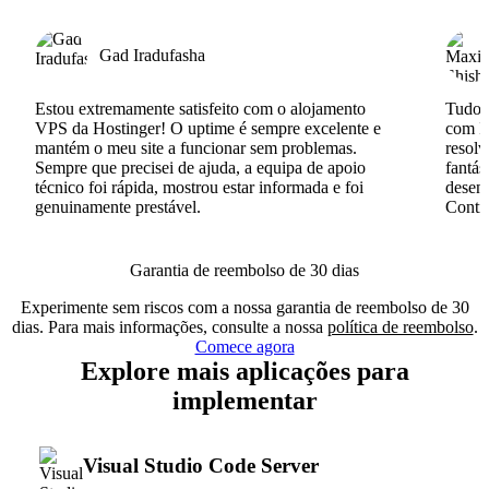
Gad Iradufasha
Estou extremamente satisfeito com o alojamento
Tudo c
VPS da Hostinger! O uptime é sempre excelente e
com I
mantém o meu site a funcionar sem problemas.
resolv
Sempre que precisei de ajuda, a equipa de apoio
fantás
técnico foi rápida, mostrou estar informada e foi
desenv
genuinamente prestável.
Conti
Garantia de reembolso de 30 dias
Experimente sem riscos com a nossa garantia de reembolso de 30
dias. Para mais informações, consulte a nossa
política de reembolso
.
Comece agora
Explore mais aplicações para
implementar
Visual Studio Code Server