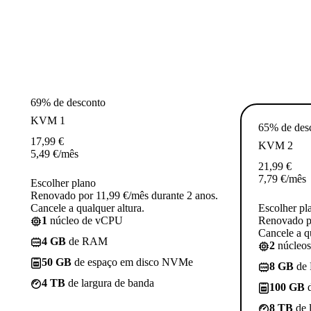
69% de desconto
KVM 1
65% de des
17,99
€
KVM 2
5,49
€
/mês
21,99
€
7,79
€
/mês
Escolher plano
Renovado por 11,99 €/mês durante 2 anos.
Cancele a qualquer altura.
Escolher pl
1
núcleo de vCPU
Renovado po
Cancele a qu
4 GB
de RAM
2
núcleo
50 GB
de espaço em disco NVMe
8 GB
de
4 TB
de largura de banda
100 GB
d
8 TB
de 