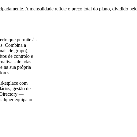
ipadamente. A mensalidade reflete o preço total do plano, dividido pe
rto que permite às
das. Combina a
nais de grupo),
itos de controlo e
rnativas alojadas
 na sua própria
dores.
arketplace com
ários, gestão de
 Directory —
ualquer equipa ou