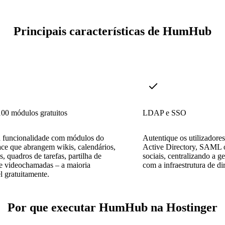
Principais características de HumHub
100 módulos gratuitos
LDAP e SSO
a funcionalidade com módulos do
Autentique os utilizadore
ce que abrangem wikis, calendários,
Active Directory, SAML o
, quadros de tarefas, partilha de
sociais, centralizando a g
 e videochamadas – a maioria
com a infraestrutura de dir
l gratuitamente.
Por que executar HumHub na Hostinger