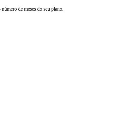
lo número de meses do seu plano.