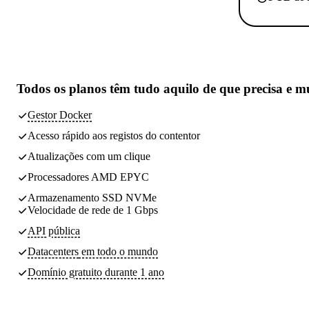
Todos os planos têm
tudo aquilo de que precisa
e mu
Gestor Docker
Acesso rápido aos registos do contentor
Atualizações com um clique
Processadores AMD EPYC
Armazenamento SSD NVMe
Velocidade de rede de 1 Gbps
API pública
Datacenters
em todo o mundo
Domínio gratuito durante 1 ano