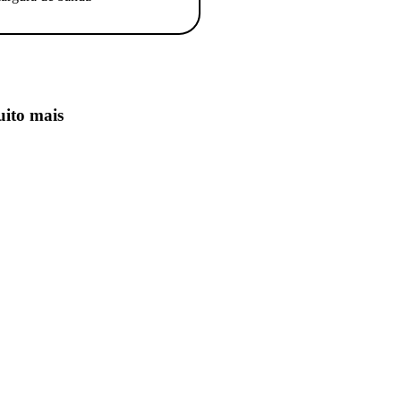
ito mais