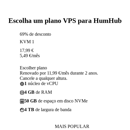
Escolha um plano VPS para HumHub
69% de desconto
KVM 1
17,99
€
5,49
€
/mês
Escolher plano
Renovado por 11,99 €/mês durante 2 anos.
Cancele a qualquer altura.
1
núcleo de vCPU
4 GB
de RAM
50 GB
de espaço em disco NVMe
4 TB
de largura de banda
MAIS POPULAR