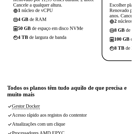
Cancele a qualquer altura.
Escolher pla
1
núcleo de vCPU
Renovado po
anos. Cancele
4 GB
de RAM
2
núcleos
50 GB
de espaço em disco NVMe
8 GB
de 
4 TB
de largura de banda
100 GB
d
8 TB
de l
Todos os planos têm
tudo aquilo de que precisa
e
muito mais
Gestor Docker
Acesso rápido aos registos do contentor
Atualizações com um clique
Processadores AMD EPYC