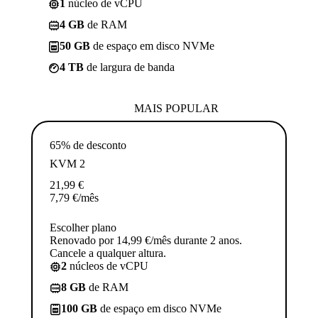
1
núcleo de vCPU
4 GB
de RAM
50 GB
de espaço em disco NVMe
4 TB
de largura de banda
MAIS POPULAR
65% de desconto
KVM 2
21,99
€
7,79
€
/mês
Escolher plano
Renovado por 14,99 €/mês durante 2 anos.
Cancele a qualquer altura.
2
núcleos de vCPU
8 GB
de RAM
100 GB
de espaço em disco NVMe