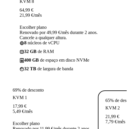
KVM 8
64,99
€
21,99
€
/mês
Escolher plano
Renovado por 49,99 €/mês durante 2 anos.
Cancele a qualquer altura.
8
núcleos de vCPU
32 GB
de RAM
400 GB
de espaço em disco NVMe
32 TB
de largura de banda
69% de desconto
KVM 1
65% de desc
17,99
€
KVM 2
5,49
€
/mês
21,99
€
7,79
€
/mês
Escolher plano
Renovado por 11,99 €/mês durante 2 anos.