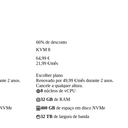
66% de desconto
KVM 8
64,99
€
21,99
€
/mês
Escolher plano
nte 2 anos.
Renovado por 49,99 €/mês durante 2 anos.
Cancele a qualquer altura.
8
núcleos de vCPU
32 GB
de RAM
o NVMe
400 GB
de espaço em disco NVMe
32 TB
de largura de banda