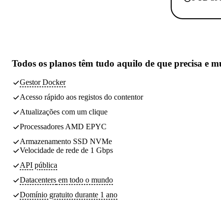
Todos os planos têm
tudo aquilo de que precisa
e mu
Gestor Docker
Acesso rápido aos registos do contentor
Atualizações com um clique
Processadores AMD EPYC
Armazenamento SSD NVMe
Velocidade de rede de 1 Gbps
API pública
Datacenters
em todo o mundo
Domínio gratuito durante 1 ano