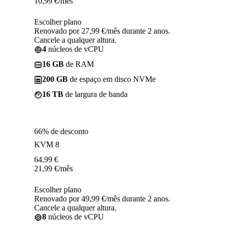
10,99
€
/mês
Escolher plano
Renovado por 27,99 €/mês durante 2 anos.
Cancele a qualquer altura.
4
núcleos de vCPU
16 GB
de RAM
200 GB
de espaço em disco NVMe
16 TB
de largura de banda
66% de desconto
KVM 8
64,99
€
21,99
€
/mês
Escolher plano
Renovado por 49,99 €/mês durante 2 anos.
Cancele a qualquer altura.
8
núcleos de vCPU