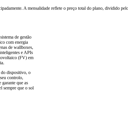
ipadamente. A mensalidade reflete o preço total do plano, dividido pe
sistema de gestão
rico com energia
tenas de wallboxes,
inteligentes e APIs
tovoltaico (FV) em
ia.
do dispositivo, o
seu controlo,
 garante que as
el sempre que o sol