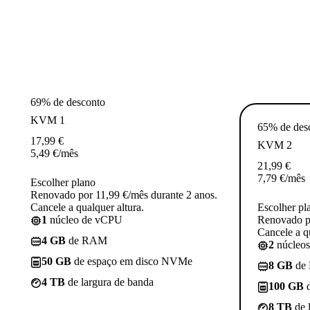
69% de desconto
KVM 1
65% de des
17,99
€
KVM 2
5,49
€
/mês
21,99
€
7,79
€
/mês
Escolher plano
Renovado por 11,99 €/mês durante 2 anos.
Cancele a qualquer altura.
Escolher pl
1
núcleo de vCPU
Renovado po
Cancele a qu
4 GB
de RAM
2
núcleo
50 GB
de espaço em disco NVMe
8 GB
de
4 TB
de largura de banda
100 GB
d
8 TB
de 