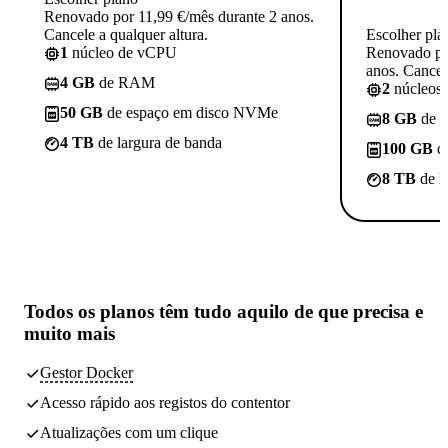
Renovado por 11,99 €/mês durante 2 anos.
Cancele a qualquer altura.
Escolher pla
1
núcleo de vCPU
Renovado po
anos. Cancele
4 GB
de RAM
2
núcleos
50 GB
de espaço em disco NVMe
8 GB
de 
4 TB
de largura de banda
100 GB
d
8 TB
de l
Todos os planos têm
tudo aquilo de que precisa
e
muito mais
Gestor Docker
Acesso rápido aos registos do contentor
Atualizações com um clique