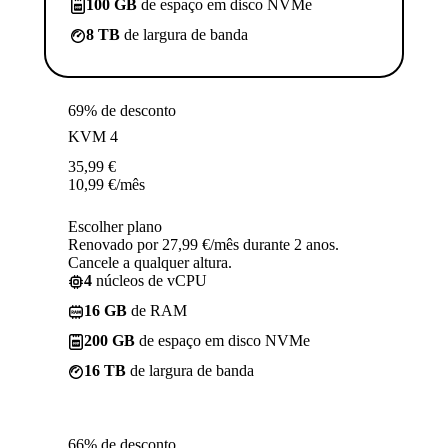
100 GB
de espaço em disco NVMe
8 TB
de largura de banda
69% de desconto
KVM 4
35,99
€
10,99
€
/mês
Escolher plano
Renovado por 27,99 €/mês durante 2 anos.
Cancele a qualquer altura.
4
núcleos de vCPU
16 GB
de RAM
200 GB
de espaço em disco NVMe
16 TB
de largura de banda
66% de desconto