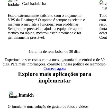
Gad Iradufasha
Estou extremamente satisfeito com o alojamento
Tudo c
VPS da Hostinger! O uptime é sempre excelente e
com I
mantém o meu site a funcionar sem problemas.
resolv
Sempre que precisei de ajuda, a equipa de apoio
fantás
técnico foi rápida, mostrou estar informada e foi
desenv
genuinamente prestável.
Conti
Garantia de reembolso de 30 dias
Experimente sem riscos com a nossa garantia de reembolso de 30
dias. Para mais informações, consulte a nossa
política de reembolso
.
Comece agora
Explore mais aplicações para
implementar
Immich
O Immich é uma solução de gestão de fotos e vídeos