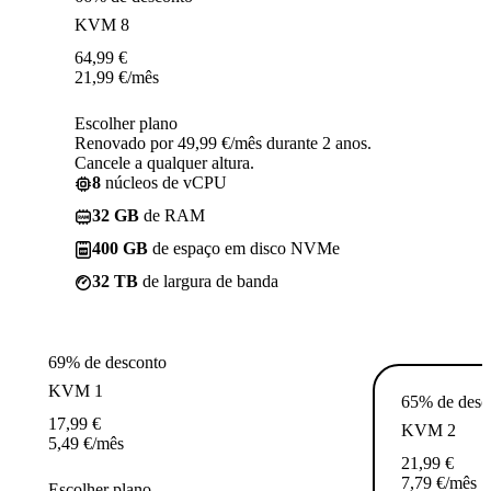
KVM 8
64,99
€
21,99
€
/mês
Escolher plano
Renovado por 49,99 €/mês durante 2 anos.
Cancele a qualquer altura.
8
núcleos de vCPU
32 GB
de RAM
400 GB
de espaço em disco NVMe
32 TB
de largura de banda
69% de desconto
KVM 1
65% de desc
17,99
€
KVM 2
5,49
€
/mês
21,99
€
7,79
€
/mês
Escolher plano