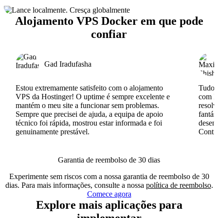
Alojamento VPS Docker em que pode
confiar
Gad Iradufasha
Estou extremamente satisfeito com o alojamento
Tudo c
VPS da Hostinger! O uptime é sempre excelente e
com I
mantém o meu site a funcionar sem problemas.
resolv
Sempre que precisei de ajuda, a equipa de apoio
fantás
técnico foi rápida, mostrou estar informada e foi
desenv
genuinamente prestável.
Conti
Garantia de reembolso de 30 dias
Experimente sem riscos com a nossa garantia de reembolso de 30
dias. Para mais informações, consulte a nossa
política de reembolso
.
Comece agora
Explore mais aplicações para
implementar