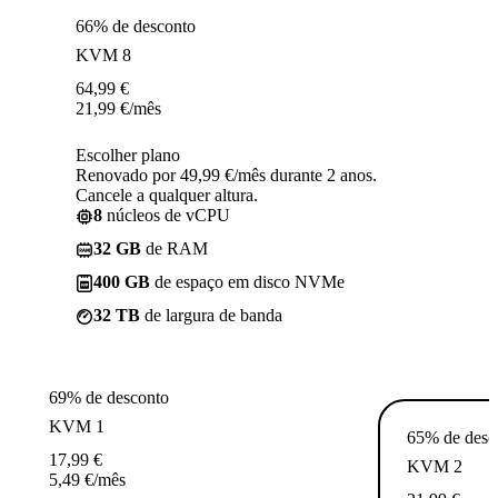
66% de desconto
KVM 8
64,99
€
21,99
€
/mês
Escolher plano
Renovado por 49,99 €/mês durante 2 anos.
Cancele a qualquer altura.
8
núcleos de vCPU
32 GB
de RAM
400 GB
de espaço em disco NVMe
32 TB
de largura de banda
69% de desconto
KVM 1
65% de desc
17,99
€
KVM 2
5,49
€
/mês