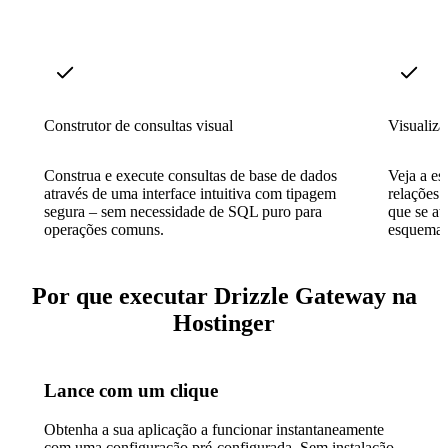
Construtor de consultas visual
Visualiz
Construa e execute consultas de base de dados
Veja a es
através de uma interface intuitiva com tipagem
relações 
segura – sem necessidade de SQL puro para
que se at
operações comuns.
esquema.
Por que executar Drizzle Gateway na
Hostinger
Lance com um clique
Obtenha a sua aplicação a funcionar instantaneamente
com uma configuração pré-configurada. Sem instalação