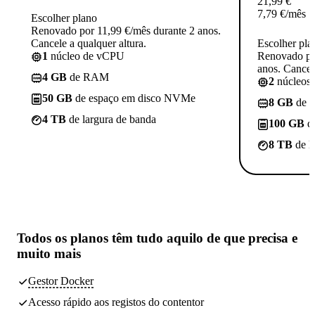
21,99
€
7,79
€
/mês
Escolher plano
Renovado por 11,99 €/mês durante 2 anos.
Cancele a qualquer altura.
Escolher pla
1
núcleo de vCPU
Renovado po
anos. Cancele
4 GB
de RAM
2
núcleos
50 GB
de espaço em disco NVMe
8 GB
de 
4 TB
de largura de banda
100 GB
d
8 TB
de l
Todos os planos têm
tudo aquilo de que precisa
e
muito mais
Gestor Docker
Acesso rápido aos registos do contentor