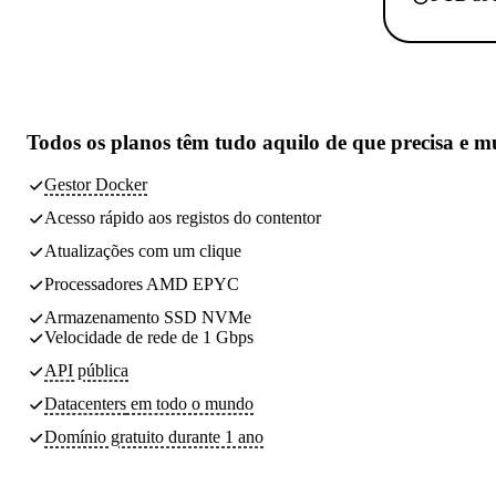
Todos os planos têm
tudo aquilo de que precisa
e mu
Gestor Docker
Acesso rápido aos registos do contentor
Atualizações com um clique
Processadores AMD EPYC
Armazenamento SSD NVMe
Velocidade de rede de 1 Gbps
API pública
Datacenters
em todo o mundo
Domínio gratuito durante 1 ano