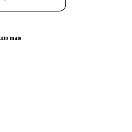
ito mais