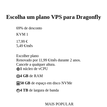
Escolha um plano VPS para Dragonfly
69% de desconto
KVM 1
17,99
€
5,49
€
/mês
Escolher plano
Renovado por 11,99 €/mês durante 2 anos.
Cancele a qualquer altura.
1
núcleo de vCPU
4 GB
de RAM
50 GB
de espaço em disco NVMe
4 TB
de largura de banda
MAIS POPULAR