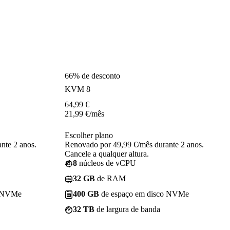
66% de desconto
KVM 8
64,99
€
21,99
€
/mês
Escolher plano
nte 2 anos.
Renovado por 49,99 €/mês durante 2 anos.
Cancele a qualquer altura.
8
núcleos de vCPU
32 GB
de RAM
o NVMe
400 GB
de espaço em disco NVMe
32 TB
de largura de banda