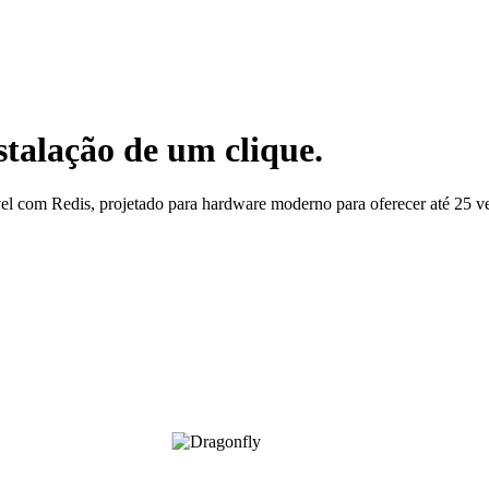
talação de um clique.
com Redis, projetado para hardware moderno para oferecer até 25 ve