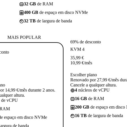
32 GB
de RAM
400 GB
de espaço em disco NVMe
32 TB
de largura de banda
MAIS POPULAR
69% de desconto
KVM 4
conto
35,99
€
10,99
€
/mês
Escolher plano
Renovado por 27,99 €/mês dura
ano
Cancele a qualquer altura.
r 14,99 €/mês durante 2 anos.
4
núcleos de vCPU
alquer altura.
16 GB
de RAM
s de vCPU
200 GB
de espaço em disc
 RAM
16 TB
de largura de banda
e espaço em disco NVMe
largura de banda