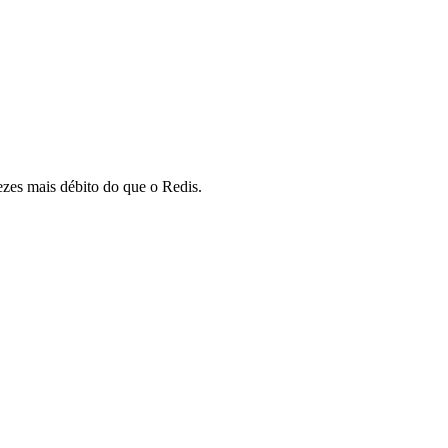
zes mais débito do que o Redis.