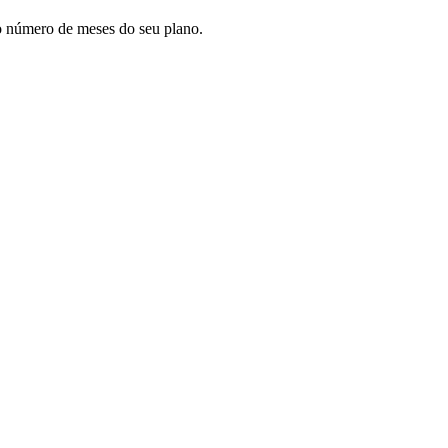
lo número de meses do seu plano.