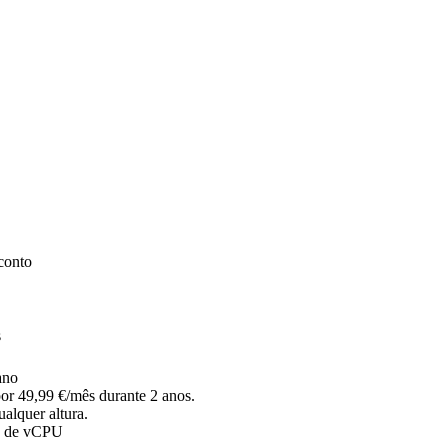
conto
s
ano
r 49,99 €/mês durante 2 anos.
alquer altura.
s de vCPU