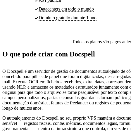
API pública
Datacenters
em todo o mundo
Domínio gratuito durante 1 ano
Todos os planos são pagos antec
O que pode criar com Docspell
O Docspell é um servidor de gestão de documentos autoalojado de có
concebido para pilhas de papel que foram digitalizadas, descarregadas
mail. Executa OCR em ficheiros recebidos, extrai datas, corresponden
usando NLP, e armazena os metadados estruturados juntamente com
original para que todo o arquivo se torne pesquisável por texto comple
campos personalizados, pastas e consultas guardadas tornam prático ge
documentação doméstica, faturas de freelancer ou registos de pequen
longo de muitos anos.
O autoalojamento do Docspell no seu próprio VPS mantém a docume
sensível — registos fiscais, contas médicas, documentos legais, formu
governamentais — dentro da infraestrutura que controla, em vez de u