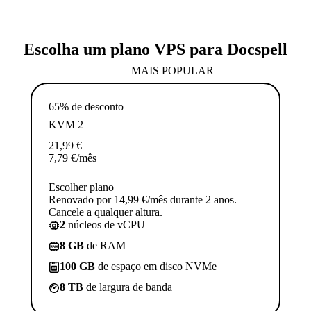
Escolha um plano VPS para Docspell
MAIS POPULAR
65% de desconto
KVM 2
21,99
€
7,79
€
/mês
Escolher plano
Renovado por 14,99 €/mês durante 2 anos.
Cancele a qualquer altura.
2
núcleos de vCPU
8 GB
de RAM
100 GB
de espaço em disco NVMe
8 TB
de largura de banda