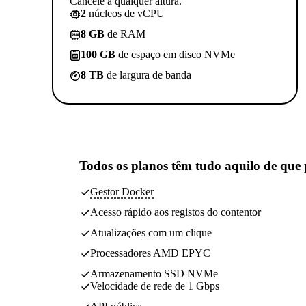
Cancele a qualquer altura.
2
núcleos de vCPU
8 GB
de RAM
100 GB
de espaço em disco NVMe
8 TB
de largura de banda
Todos os planos têm
tudo aquilo de que 
Gestor Docker
Acesso rápido aos registos do contentor
Atualizações com um clique
Processadores AMD EPYC
Armazenamento SSD NVMe
Velocidade de rede de 1 Gbps