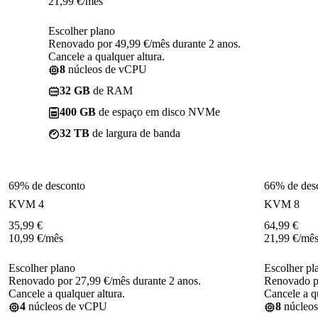
21,99
€
/mês
Escolher plano
Renovado por 49,99 €/mês durante 2 anos.
Cancele a qualquer altura.
8
núcleos de vCPU
32 GB
de RAM
400 GB
de espaço em disco NVMe
32 TB
de largura de banda
69% de desconto
66% de des
KVM 4
KVM 8
35,99
€
64,99
€
10,99
€
/mês
21,99
€
/mê
Escolher plano
Escolher pl
Renovado por 27,99 €/mês durante 2 anos.
Renovado po
Cancele a qualquer altura.
Cancele a qu
4
núcleos de vCPU
8
núcleo