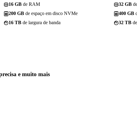
16 GB
de RAM
32 GB
d
200 GB
de espaço em disco NVMe
400 GB
d
16 TB
de largura de banda
32 TB
de
precisa
e muito mais