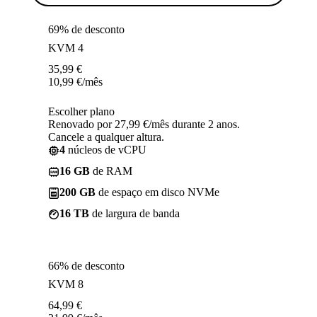
69% de desconto
KVM 4
35,99
€
10,99
€
/mês
Escolher plano
Renovado por 27,99 €/mês durante 2 anos.
Cancele a qualquer altura.
4
núcleos de vCPU
16 GB
de RAM
200 GB
de espaço em disco NVMe
16 TB
de largura de banda
66% de desconto
KVM 8
64,99
€