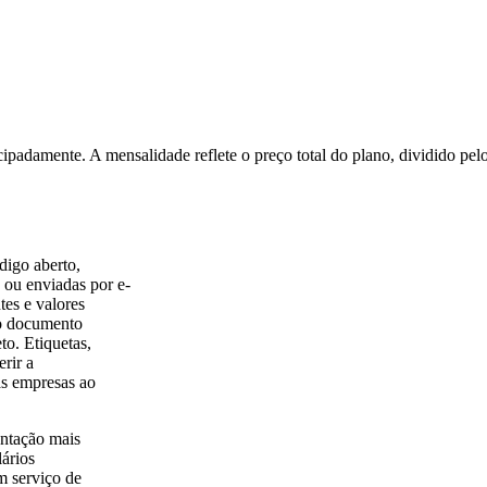
ipadamente. A mensalidade reflete o preço total do plano, dividido pe
digo aberto,
 ou enviadas por e-
tes e valores
 o documento
to. Etiquetas,
rir a
as empresas ao
ntação mais
lários
m serviço de