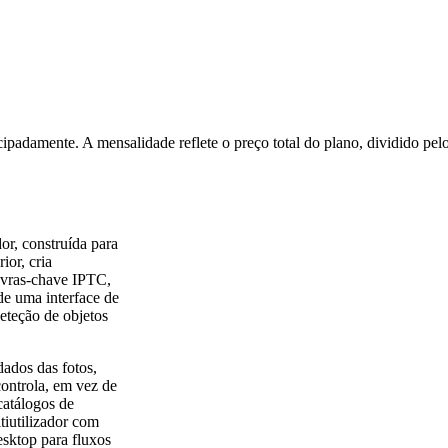
ipadamente. A mensalidade reflete o preço total do plano, dividido pe
or, construída para
ior, cria
avras-chave IPTC,
de uma interface de
eteção de objetos
ados das fotos,
 controla, em vez de
catálogos de
iutilizador com
sktop para fluxos