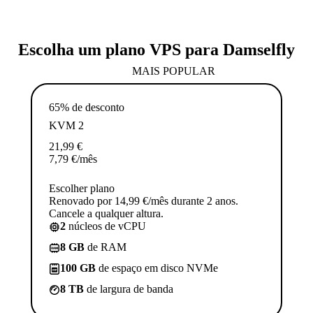
Escolha um plano VPS para Damselfly
MAIS POPULAR
65% de desconto
KVM 2
21,99
€
7,79
€
/mês
Escolher plano
Renovado por 14,99 €/mês durante 2 anos.
Cancele a qualquer altura.
2
núcleos de vCPU
8 GB
de RAM
100 GB
de espaço em disco NVMe
8 TB
de largura de banda