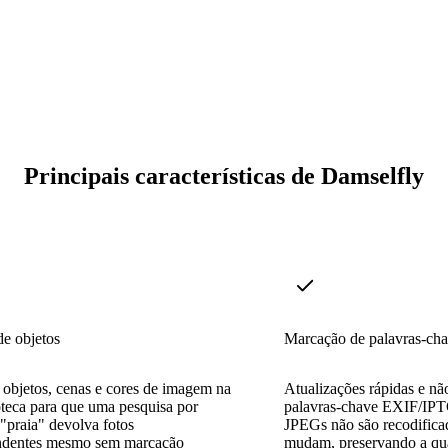
Principais características de Damselfly
e objetos
Marcação de palavras-ch
a objetos, cenas e cores de imagem na
Atualizações rápidas e não
oteca para que uma pesquisa por
palavras-chave EXIF/IPTC
"praia" devolva fotos
JPEGs não são recodifica
ndentes mesmo sem marcação
mudam, preservando a qua