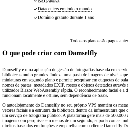
API pública
Datacenters
em todo o mundo
Domínio gratuito durante 1 ano
Todos os planos são pagos antec
O que pode criar com Damselfly
Damselfly é uma aplicação de gestão de fotografias baseada em servid
bibliotecas muito grandes. Indexa uma pasta de imagens de nível super
miniaturas em segundo plano e permite pesquisar em etiquetas de pal
nomes de pastas, metadados EXIF, rostos e objetos detetados através 
utilizador Blazor WebAssembly rápida. O reconhecimento facial e a d
funcionam localmente e offline, sem dependência de SaaS.
O autoalojamento do Damselfly no seu próprio VPS mantém os metad
vetores faciais e a estrutura da biblioteca dentro da infraestrutura que
um serviço de fotografia público. A plataforma gere mais de 500.000 
imagens com pesquisas em menos de um segundo, suporta contas mult
direitos baseados em funções e emparelha com o cliente Damselfly De