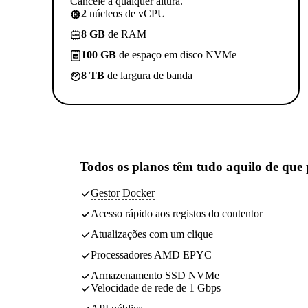
Cancele a qualquer altura.
2
núcleos de vCPU
8 GB
de RAM
100 GB
de espaço em disco NVMe
8 TB
de largura de banda
Todos os planos têm
tudo aquilo de que 
Gestor Docker
Acesso rápido aos registos do contentor
Atualizações com um clique
Processadores AMD EPYC
Armazenamento SSD NVMe
Velocidade de rede de 1 Gbps