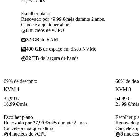
21,99
€
/mês
Escolher plano
Renovado por 49,99 €/mês durante 2 anos.
Cancele a qualquer altura.
8
núcleos de vCPU
32 GB
de RAM
400 GB
de espaço em disco NVMe
32 TB
de largura de banda
69% de desconto
66% de des
KVM 4
KVM 8
35,99
€
64,99
€
10,99
€
/mês
21,99
€
/mê
Escolher plano
Escolher pl
Renovado por 27,99 €/mês durante 2 anos.
Renovado po
Cancele a qualquer altura.
Cancele a qu
4
núcleos de vCPU
8
núcleo