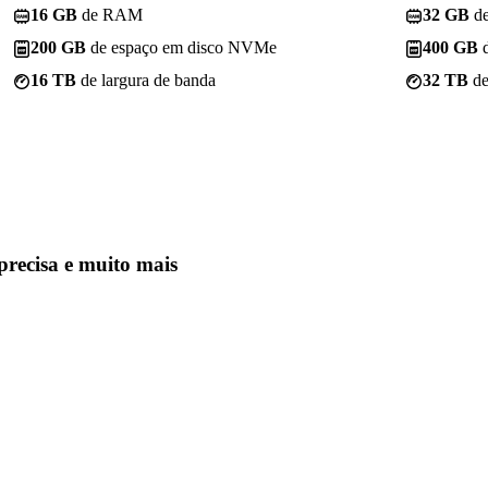
16 GB
de RAM
32 GB
d
200 GB
de espaço em disco NVMe
400 GB
d
16 TB
de largura de banda
32 TB
de
precisa
e muito mais