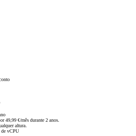
conto
s
ano
r 49,99 €/mês durante 2 anos.
alquer altura.
s de vCPU