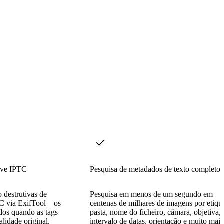
ave IPTC
Pesquisa de metadados de texto completo
 destrutivas de
Pesquisa em menos de um segundo em
 via ExifTool – os
centenas de milhares de imagens por etique
dos quando as tags
pasta, nome do ficheiro, câmara, objetiva,
lidade original.
intervalo de datas, orientação e muito mais