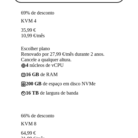
69% de desconto
KVM 4
35,99
€
10,99
€
/mês
Escolher plano
Renovado por 27,99 €/mês durante 2 anos.
Cancele a qualquer altura.
4
núcleos de vCPU
16 GB
de RAM
200 GB
de espaço em disco NVMe
16 TB
de largura de banda
66% de desconto
KVM 8
64,99
€