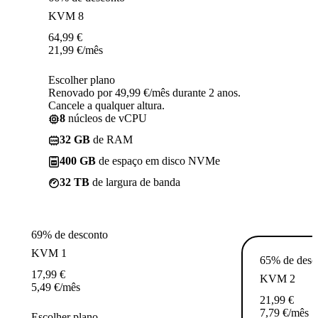
KVM 8
64,99
€
21,99
€
/mês
Escolher plano
Renovado por 49,99 €/mês durante 2 anos.
Cancele a qualquer altura.
8
núcleos de vCPU
32 GB
de RAM
400 GB
de espaço em disco NVMe
32 TB
de largura de banda
69% de desconto
KVM 1
65% de desc
17,99
€
KVM 2
5,49
€
/mês
21,99
€
7,79
€
/mês
Escolher plano