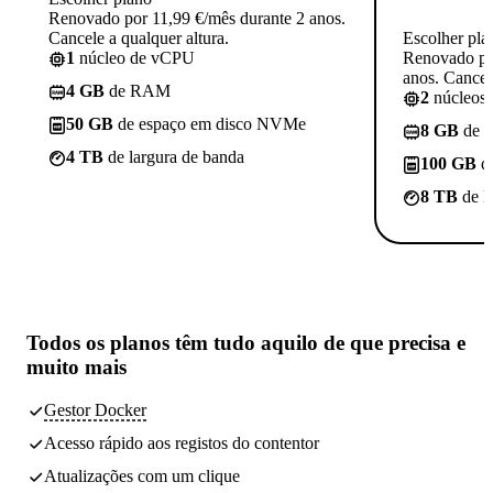
Renovado por 11,99 €/mês durante 2 anos.
Cancele a qualquer altura.
Escolher pla
1
núcleo de vCPU
Renovado po
anos. Cancele
4 GB
de RAM
2
núcleos
50 GB
de espaço em disco NVMe
8 GB
de 
4 TB
de largura de banda
100 GB
d
8 TB
de l
Todos os planos têm
tudo aquilo de que precisa
e
muito mais
Gestor Docker
Acesso rápido aos registos do contentor
Atualizações com um clique