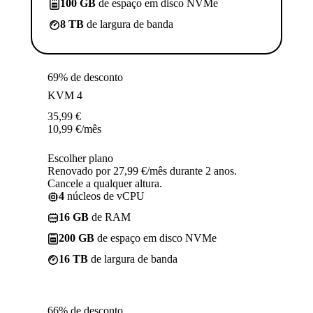
100 GB
de espaço em disco NVMe
8 TB
de largura de banda
69% de desconto
KVM 4
35,99
€
10,99
€
/mês
Escolher plano
Renovado por 27,99 €/mês durante 2 anos.
Cancele a qualquer altura.
4
núcleos de vCPU
16 GB
de RAM
200 GB
de espaço em disco NVMe
16 TB
de largura de banda
66% de desconto