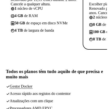
Cancele a qualquer altura.
Escolher pla
1
núcleo de vCPU
Renovado po
anos. Cancele
4 GB
de RAM
2
núcleos
50 GB
de espaço em disco NVMe
8 GB
de 
4 TB
de largura de banda
100 GB
d
8 TB
de l
Todos os planos têm
tudo aquilo de que precisa
e
muito mais
Gestor Docker
Acesso rápido aos registos do contentor
Atualizações com um clique
Processadores AMD EPYC