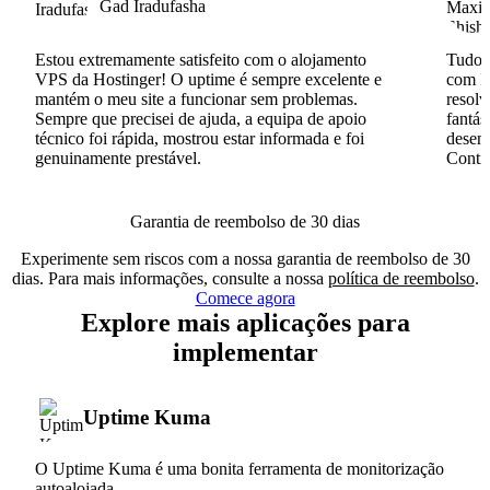
Gad Iradufasha
Estou extremamente satisfeito com o alojamento
Tudo c
VPS da Hostinger! O uptime é sempre excelente e
com I
mantém o meu site a funcionar sem problemas.
resolv
Sempre que precisei de ajuda, a equipa de apoio
fantás
técnico foi rápida, mostrou estar informada e foi
desenv
genuinamente prestável.
Conti
Garantia de reembolso de 30 dias
Experimente sem riscos com a nossa garantia de reembolso de 30
dias. Para mais informações, consulte a nossa
política de reembolso
.
Comece agora
Explore mais aplicações para
implementar
Uptime Kuma
O Uptime Kuma é uma bonita ferramenta de monitorização
autoalojada