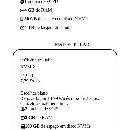
1
núcleo de vCPU
4 GB
de RAM
50 GB
de espaço em disco NVMe
4 TB
de largura de banda
MAIS POPULAR
65% de desconto
KVM 2
21,99
€
7,79
€
/mês
Escolher plano
Renovado por 14,99 €/mês durante 2 anos.
Cancele a qualquer altura.
2
núcleos de vCPU
8 GB
de RAM
100 GB
de espaço em disco NVMe