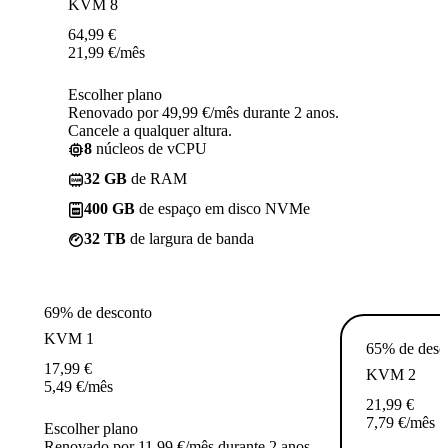
KVM 8
64,99
€
21,99
€
/mês
Escolher plano
Renovado por 49,99 €/mês durante 2 anos.
Cancele a qualquer altura.
8
núcleos de vCPU
32 GB
de RAM
400 GB
de espaço em disco NVMe
32 TB
de largura de banda
69% de desconto
KVM 1
65% de desc
17,99
€
KVM 2
5,49
€
/mês
21,99
€
7,79
€
/mês
Escolher plano
Renovado por 11,99 €/mês durante 2 anos.