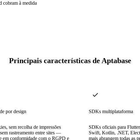
ud cobram à medida
Principais características de Aptabase
de por design
SDKs multiplataforma
ies, sem recolha de impressões
SDKs oficiais para Flutter
e sem rastreamento entre sites —
Swift, Kotlin, .NET, Elec
te em conformidade com o RGPD e
mais abrangem todas as pr