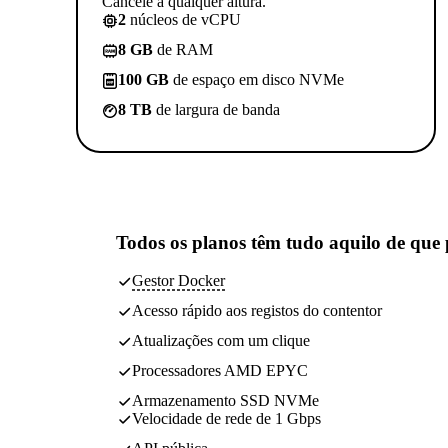
Cancele a qualquer altura.
2
núcleos de vCPU
8 GB
de RAM
100 GB
de espaço em disco NVMe
8 TB
de largura de banda
Todos os planos têm
tudo aquilo de que 
Gestor Docker
Acesso rápido aos registos do contentor
Atualizações com um clique
Processadores AMD EPYC
Armazenamento SSD NVMe
Velocidade de rede de 1 Gbps