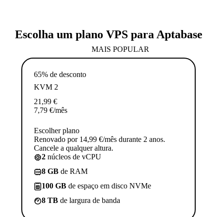
Escolha um plano VPS para Aptabase
MAIS POPULAR
65% de desconto
KVM 2
21,99
€
7,79
€
/mês
Escolher plano
Renovado por 14,99 €/mês durante 2 anos.
Cancele a qualquer altura.
2
núcleos de vCPU
8 GB
de RAM
100 GB
de espaço em disco NVMe
8 TB
de largura de banda