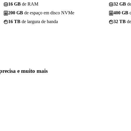
16 GB
de RAM
32 GB
d
200 GB
de espaço em disco NVMe
400 GB
d
16 TB
de largura de banda
32 TB
de
precisa
e muito mais