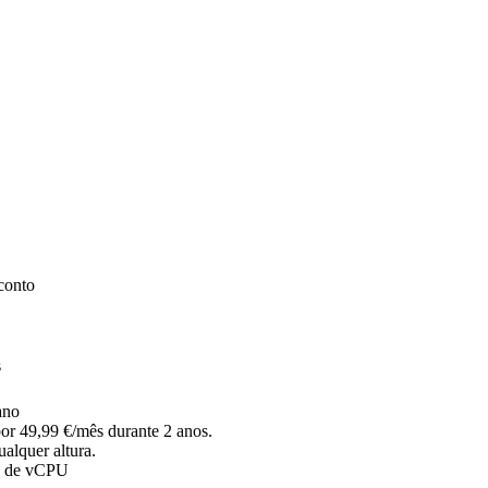
conto
s
ano
r 49,99 €/mês durante 2 anos.
alquer altura.
s de vCPU