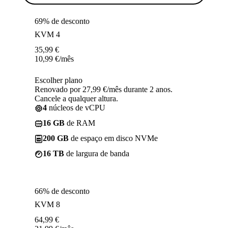
69% de desconto
KVM 4
35,99
€
10,99
€
/mês
Escolher plano
Renovado por 27,99 €/mês durante 2 anos.
Cancele a qualquer altura.
4
núcleos de vCPU
16 GB
de RAM
200 GB
de espaço em disco NVMe
16 TB
de largura de banda
66% de desconto
KVM 8
64,99
€