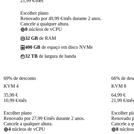
21,99
€
/mês
Escolher plano
Renovado por 49,99 €/mês durante 2 anos.
Cancele a qualquer altura.
8
núcleos de vCPU
32 GB
de RAM
400 GB
de espaço em disco NVMe
32 TB
de largura de banda
69% de desconto
66% de des
KVM 4
KVM 8
35,99
€
64,99
€
10,99
€
/mês
21,99
€
/mê
Escolher plano
Escolher pl
Renovado por 27,99 €/mês durante 2 anos.
Renovado po
Cancele a qualquer altura.
Cancele a qu
4
núcleos de vCPU
8
núcleo