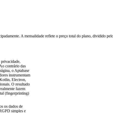
ipadamente. A mensalidade reflete o preço total do plano, dividido pe
 privacidade,
Ao contrário das
página, o Aptabase
dores instrumentam
Kotlin, Electron,
ionais. O resultado
 realmente fazem
al (fingerprinting)
os os dados de
o RGPD simples e