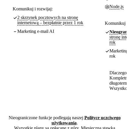
Node.js
Komunikuj i rozwijaj:
2 skrzynek pocztowych na stronę
internetową – bezpłatnie przez 1 rok
Komunikuj i 
Marketing e-mail AI
Nieograni
stronę int
rok
Marketing 
rok
Dlaczego t
Kompletne
długoterm
Wszystko 
Nieograniczone funkcje podlegają naszej
Polityce uczciwego
użytkowania
.
Wszystkie plany są opłacane z góry. Miesięczna stawka