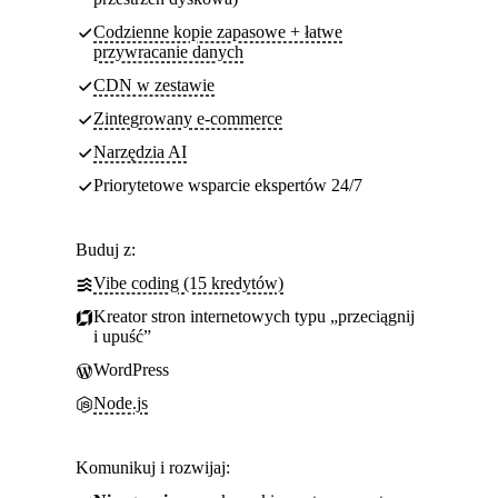
Codzienne kopie zapasowe + łatwe
przywracanie danych
CDN w zestawie
Zintegrowany e-commerce
Narzędzia AI
Priorytetowe wsparcie ekspertów 24/7
Buduj z:
Vibe coding (15 kredytów)
Kreator stron internetowych typu „przeciągnij
i upuść”
WordPress
Node.js
Komunikuj i rozwijaj: