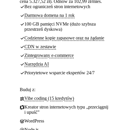
cena 5.327,52 zł). Odnów za 102,99 zł/mies.
Bez ograniczeń stron internetowych
Darmowa domena na 1 rok
100 GB pamięci NVMe (dużo szybsza
przestrzeń dyskowa)
Codzienne kopie zapasowe oraz na żądanie
CDN w zestawie
Zintegrowany e-commerce
Narzędzia AI
Priorytetowe wsparcie ekspertów 24/7
Buduj z:
Vibe coding (15 kredytów)
Kreator stron internetowych typu „przeciągnij
i upuść”
WordPress
Node.js