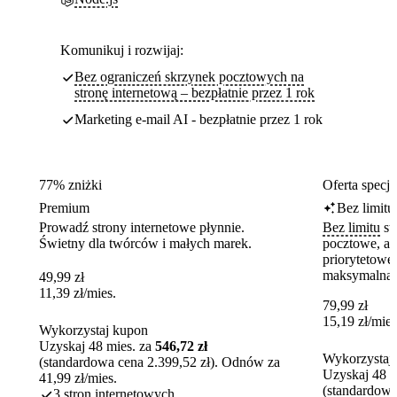
Komunikuj i rozwijaj:
Bez ograniczeń skrzynek pocztowych na
stronę internetową – bezpłatnie przez 1 rok
Marketing e-mail AI - bezpłatnie przez 1 rok
77% zniżki
Oferta specja
Premium
Bez limitu
Prowadź strony internetowe płynnie.
Bez limitu
st
Świetny dla twórców i małych marek.
pocztowe, a t
priorytetowe
maksymalną e
49,99
zł
11,39
zł
/mies.
79,99
zł
15,19
zł
/mies
Wykorzystaj kupon
Uzyskaj 48 mies. za
546,72 zł
Wykorzystaj
(standardowa cena 2.399,52 zł). Odnów za
Uzyskaj 48 m
41,99 zł/mies.
(standardowa
3 stron internetowych