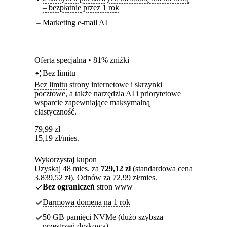
– bezpłatnie przez 1 rok
Marketing e-mail AI
Oferta specjalna • 81% zniżki
Bez limitu
Bez limitu
strony internetowe i skrzynki
pocztowe, a także narzędzia AI i priorytetowe
wsparcie zapewniające maksymalną
elastyczność.
79,99
zł
15,19
zł
/mies.
Wykorzystaj kupon
Uzyskaj 48 mies. za
729,12 zł
(standardowa cena
3.839,52 zł). Odnów za 72,99 zł/mies.
Bez ograniczeń
stron www
Darmowa domena na 1 rok
50 GB pamięci NVMe (dużo szybsza
przestrzeń dyskowa)