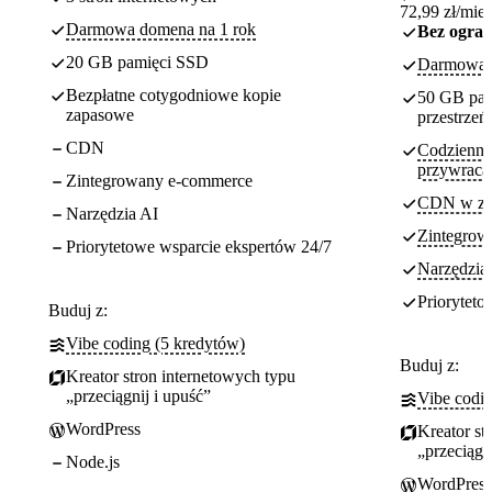
72,99 zł/mies
Darmowa domena na 1 rok
Bez ogran
20 GB pamięci SSD
Darmowa d
Bezpłatne cotygodniowe kopie
50 GB pam
zapasowe
przestrze
CDN
Codzienne
przywraca
Zintegrowany e-commerce
CDN w ze
Narzędzia AI
Zintegrow
Priorytetowe wsparcie ekspertów 24/7
Narzędzia
Prioryteto
Buduj z:
Vibe coding (5 kredytów)
Buduj z:
Kreator stron internetowych typu
„przeciągnij i upuść”
Vibe codi
WordPress
Kreator st
„przeciągn
Node.js
WordPress