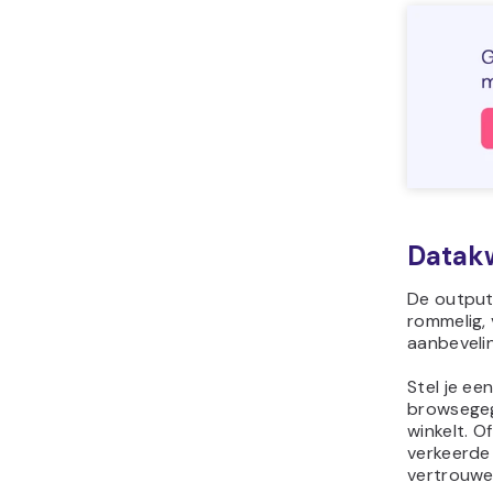
Datakw
De output 
rommelig, 
aanbeveli
Stel je ee
browsegeg
winkelt. O
verkeerde
vertrouwe