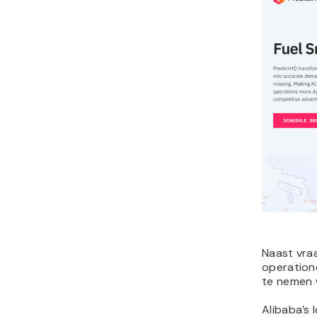
Naast vra
operatione
te nemen 
Alibaba’s l