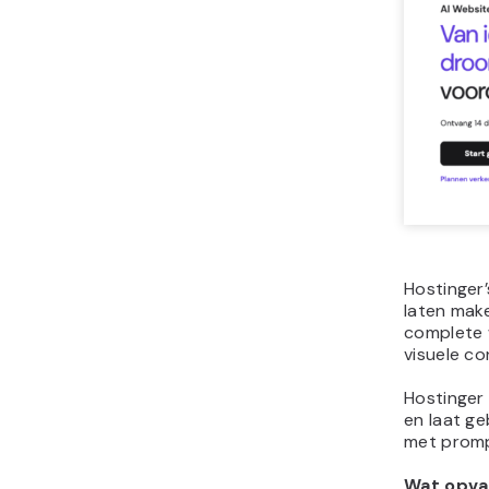
Hostinger’
laten mak
complete 
visuele co
Hostinger
en laat g
met promp
Wat opval