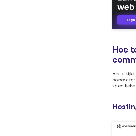
Hoe t
comm
Als je kij
concreter.
specifieke
Hostin