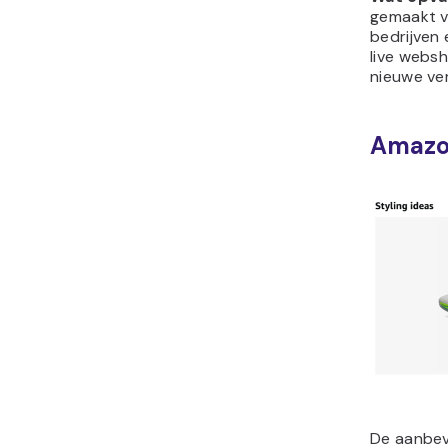
gemaakt v
bedrijven 
live webs
nieuwe ve
Amaz
De aanbev