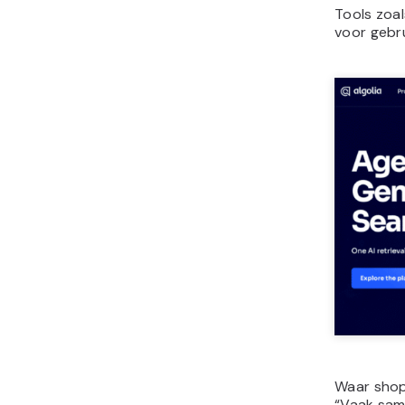
Tools zoal
voor gebru
Waar shopp
“Vaak sam