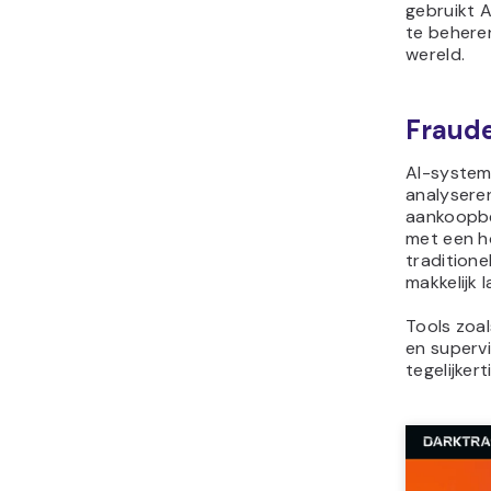
gebruikt 
te behere
wereld.
Fraude
AI-system
analysere
aankoopbe
met een ho
traditione
makkelijk
Tools zoa
en superv
tegelijkert