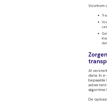
Voorkom d
Tra
Voe
cat
Geb
kla
dat
Zorgen
transp
AI verster
data. In 
bepaalde 
advertenti
algoritme 
De oploss