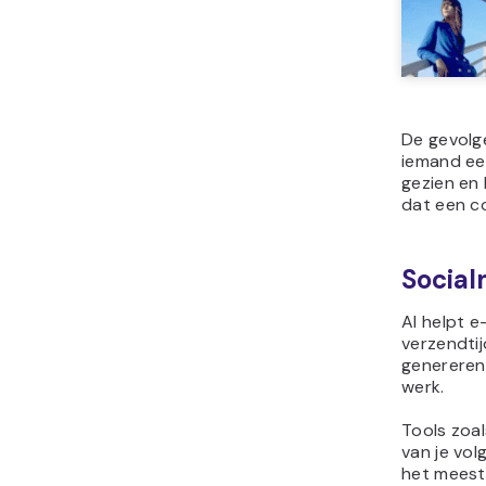
De gevolg
iemand ee
gezien en 
dat een co
Social
AI helpt 
verzendtij
genereren
werk.
Tools zoal
van je vo
het meest 