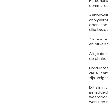
Personalis
commerce
Aanbeveli
analyseren
doen, zod
elke bezoe
Als je wi
en blijven 
Als je de 
de plekke
Productaa
de e-co
zijn, volg
Dit zijn n
gemiddeld
waardoor e
werkt en 