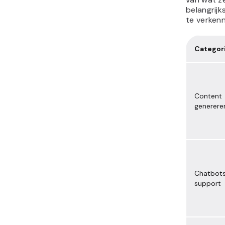
belangrijk
te verken
Categor
Content
generere
Chatbots
support