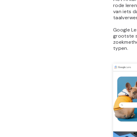
rode lere
van iets d
taalverwe
Google Len
grootste 
zoekmetho
typen.