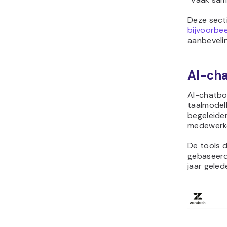
Deze secti
bijvoorbee
aanbeveli
AI-cha
AI-chatbot
taalmodel
begeleide
medewerke
De tools d
gebaseerde
jaar geled