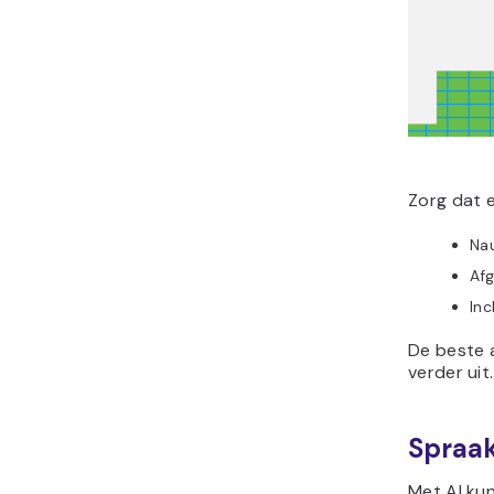
Zorg dat e
Nau
Af
Inc
De beste a
verder uit.
Spraak
Met AI ku