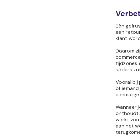
Verbet
Eén gefrus
een retour
klant wor
Daarom zi
commerceb
tijdzones
anders zo
Vooral bi
of iemand
eenmalige 
Wanneer j
onthoudt,
werkt zond
aan het we
terugkome