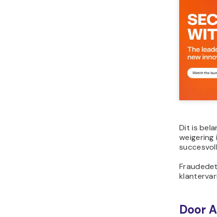
Dit is bel
weigering 
succesvol
Fraudedet
klantervar
Door A