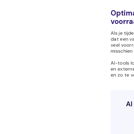
Optima
voorra
Als je tij
dat een v
veel voor
misschien
AI-tools 
en extern
en zo te v