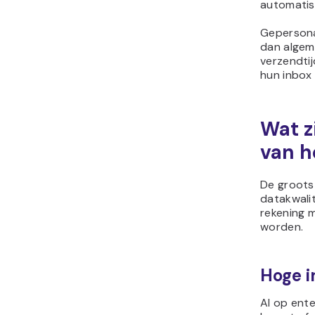
automatisc
Gepersona
dan algeme
verzendti
hun inbox 
Wat z
van h
De groots
datakwalit
rekening m
worden.
Hoge i
AI op ente