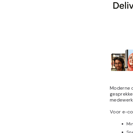
Moderne c
gesprekke
medewerker
Voor e-com
Min
Sne