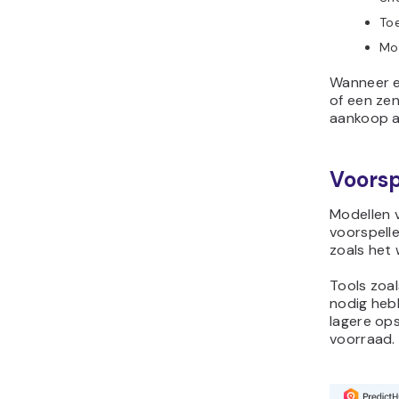
Toe
Mog
Wanneer e
of een ze
aankoop af
Voorsp
Modellen 
voorspell
zoals het
Tools zoal
nodig heb
lagere ops
voorraad.