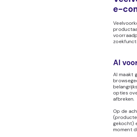
e-co
Veelvoork
productaa
voorraadp
zoekfuncti
AI voo
AI maakt 
browseged
belangrijk
opties ov
afbreken.
Op de acht
(producte
gekocht) 
moment de