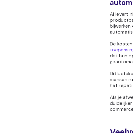
automa
AI levert 
productbe
bijwerken 
automatis
De kosten
toepassing
dat hun op
geautomat
Dit beteke
mensen rui
het repeti
Als je afw
duidelijke
commerce 
Veelv