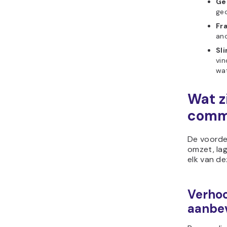
Ge
geo
Fr
ano
Sl
vin
wat
Wat z
comm
De voorde
omzet, la
elk van de
Verhoo
aanbe