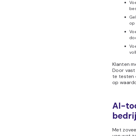
Vo
bes
Geb
op 
Vo
doo
Vo
vol
Klanten me
Door vast 
te testen 
op waardo
AI-to
bedri
Met zovee
van wat ze