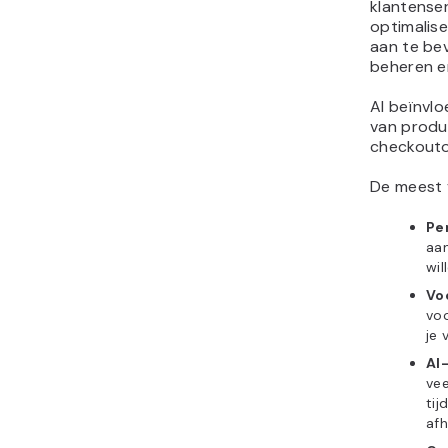
klantense
optimalis
aan te bev
beheren e
AI beïnvlo
van produ
checkouto
De meest 
Pe
aan
wil
Vo
voo
je 
AI
vee
tij
afh