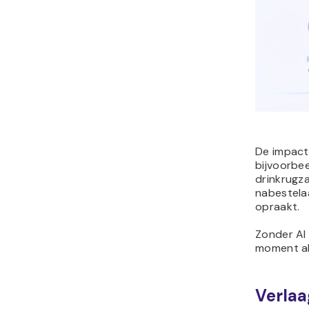
De impact 
bijvoorbee
drinkrugz
nabestela
opraakt.
Zonder AI 
moment al
Verlaa