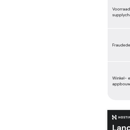
Voorraad
supplych
Fraudede
Winkel- 
appbou