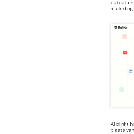
output en
marketing
AI blinkt 
plaats va