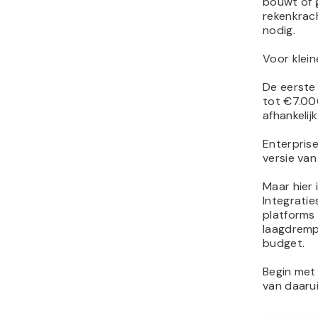
bouwt of 
rekenkrach
nodig.
Voor klein
De eerste
tot €7.00
afhankelij
Enterpris
versie van
Maar hier 
Integrati
platforms 
laagdremp
budget.
Begin met
van daarui