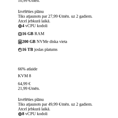
10,99
€
/mēn.
Izvēlēties plānu
Tiks atjaunots par 27,99 €/mēn. uz 2 gadiem.
Atcel jebkurā laikā.
4
vCPU kodoli
16 GB
RAM
200 GB
NVMe diska vieta
16 TB
joslas platums
66% atlaide
KVM 8
64,99
€
21,99
€
/mēn.
Izvēlēties plānu
Tiks atjaunots par 49,99 €/mēn. uz 2 gadiem.
Atcel jebkurā laikā.
8
vCPU kodoli