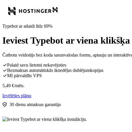
Typebot ar atlaidi līdz 69%
Ieviest Typebot ar viena klikšķa 
Čatbotu veidotājs bez koda sarunvalodas formu, aptauju un interaktīvu 
Palaid savu lietotni nekavējoties
Bezmaksas automātiskās iknedēļas dublējumkopijas
MI pārvaldīts VPS
5,49
€
/mēn.
Izvēlēties plānu
30 dienu atmaksas garantija