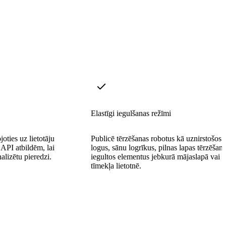
Elastīgi iegulšanas režīmi
oties uz lietotāju
Publicē tērzēšanas robotus kā uznirstošos
 API atbildēm, lai
logus, sānu logrīkus, pilnas lapas tērzēšan
alizētu pieredzi.
iegultos elementus jebkurā mājaslapā vai
tīmekļa lietotnē.