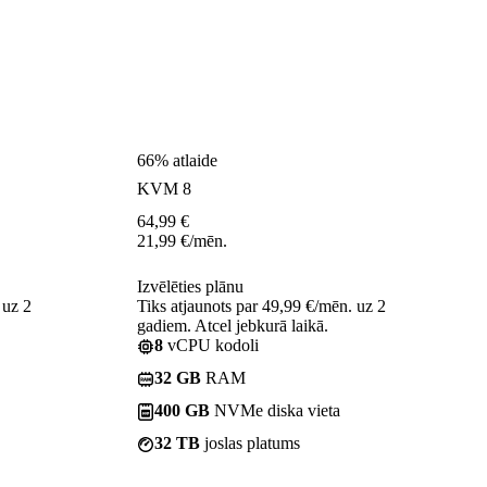
66% atlaide
KVM 8
64,99
€
21,99
€
/mēn.
Izvēlēties plānu
 uz 2
Tiks atjaunots par 49,99 €/mēn. uz 2
gadiem. Atcel jebkurā laikā.
8
vCPU kodoli
32 GB
RAM
400 GB
NVMe diska vieta
32 TB
joslas platums