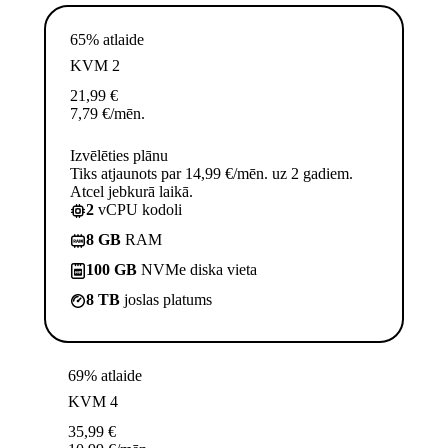
65% atlaide
KVM 2
21,99
€
7,79
€
/mēn.
Izvēlēties plānu
Tiks atjaunots par 14,99 €/mēn. uz 2 gadiem.
Atcel jebkurā laikā.
2
vCPU kodoli
8 GB
RAM
100 GB
NVMe diska vieta
8 TB
joslas platums
69% atlaide
KVM 4
35,99
€