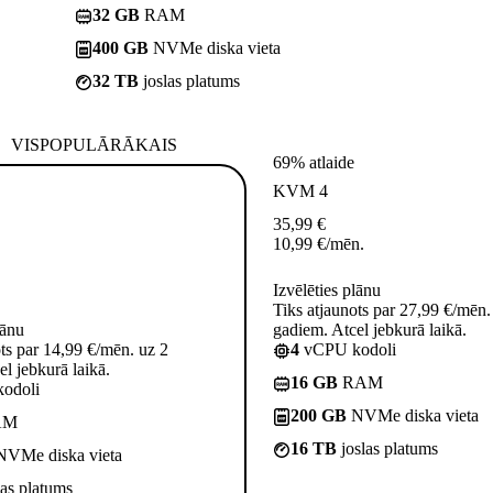
32 GB
RAM
400 GB
NVMe diska vieta
32 TB
joslas platums
VISPOPULĀRĀKAIS
69% atlaide
KVM 4
35,99
€
10,99
€
/mēn.
Izvēlēties plānu
Tiks atjaunots par 27,99 €/mēn.
lānu
gadiem. Atcel jebkurā laikā.
ots par 14,99 €/mēn. uz 2
4
vCPU kodoli
l jebkurā laikā.
16 GB
RAM
odoli
200 GB
NVMe diska vieta
AM
16 TB
joslas platums
VMe diska vieta
las platums