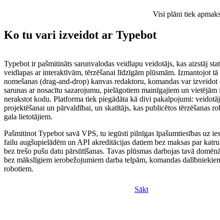
Visi plāni tiek apmak
Ko tu vari izveidot ar Typebot
Typebot ir pašmitināts sarunvalodas veidlapu veidotājs, kas aizstāj s
veidlapas ar interaktīvām, tērzēšanai līdzīgām plūsmām. Izmantojot tā
nomešanas (drag-and-drop) kanvas redaktoru, komandas var izveidot
sarunas ar nosacītu sazarojumu, pielāgotiem mainīgajiem un vietējām
nerakstot kodu. Platforma tiek piegādāta kā divi pakalpojumi: veidotā
projektēšanai un pārvaldībai, un skatītājs, kas publicētos tērzēšanas ro
gala lietotājiem.
Pašmitinot Typebot savā VPS, tu iegūsti pilnīgas īpašumtiesības uz ie
failu augšupielādēm un API akreditācijas datiem bez maksas par katru
bez trešo pušu datu pārsūtīšanas. Tavas plūsmas darbojas tavā domēnā,
bez mākslīgiem ierobežojumiem darba telpām, komandas dalībniekiem
robotiem.
Sākt