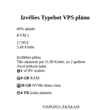
Izvēlies Typebot VPS plānu
69% atlaide
KVM 1
17,99
€
5,49
€
/mēn.
Izvēlēties plānu
Tiks atjaunots par 11,99 €/mēn. uz 2 gadiem.
Atcel jebkurā laikā.
1
vCPU kodols
4 GB
RAM
50 GB
NVMe diska vieta
4 TB
joslas platums
VISPOPULĀRĀKAIS