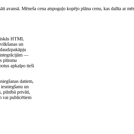
sāti avansā. Mēneša cena atspoguļo kopējo plāna cenu, kas dalīta ar mēn
tatiskās HTML
 vilkšanas un
 daudzpakāpju
 integrācijām —
js plūsmu
botus apkalpo tieši
sniegšanas datiem,
 iesniegšanu un
 pilnībā privāti,
 vai publicētiem