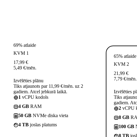
69% atlaide
KVM 1
65% atlaide
17,99
€
KVM 2
5,49
€
/mēn.
21,99
€
7,79
€
/mēn.
Izvēlēties plānu
Tiks atjaunots par 11,99 €/mēn. uz 2
gadiem. Atcel jebkurā laikā.
Izvēlēties p
1
vCPU kodols
Tiks atjaun
gadiem. Atce
4 GB
RAM
2
vCPU k
50 GB
NVMe diska vieta
8 GB
R
4 TB
joslas platums
100 GB
N
8 TB
jos