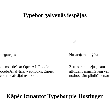
Typebot galvenās iespējas
ntegrācijas
Nosacījumu loģika
plūsmas tieši ar OpenAI, Google
Zaro sarunu ceļus, pamatoj
Google Analytics, webhooks, Zapier
atbildēm, mainīgajiem vai
om, neatstājot redaktoru.
nodrošinātu pilnībā person
Kāpēc izmantot Typebot pie Hostinger