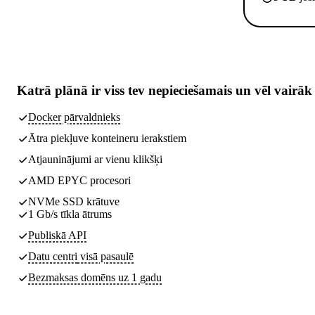
Katrā plānā ir
viss tev nepieciešamais
un vēl vairāk
Docker pārvaldnieks
Ātra piekļuve konteineru ierakstiem
Atjauninājumi ar vienu klikšķi
AMD EPYC procesori
NVMe SSD krātuve
1 Gb/s tīkla ātrums
Publiskā API
Datu centri
visā pasaulē
Bezmaksas domēns uz 1 gadu