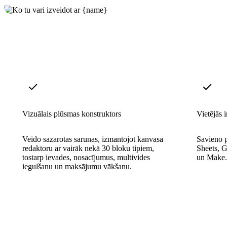
Vizuālais plūsmas konstruktors
Vietējās i
Veido sazarotas sarunas, izmantojot kanvasa
Savieno 
redaktoru ar vairāk nekā 30 bloku tipiem,
Sheets, 
tostarp ievades, nosacījumus, multivides
un Make.c
iegulšanu un maksājumu vākšanu.