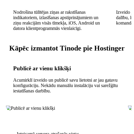
Nodrošina tūlītējas ziņas ar rakstīšanas
Izveido g
indikatoriem, izlasīšanas apstiprinājumiem un
dalību, l
ziņu reakcijām visās tīmekļa, iOS, Android un
komandā
datora klientprogrammās vienlaicīgi.
Kāpēc izmantot Tinode pie Hostinger
Publicē ar vienu klikšķi
Acumirklī izveido un publicē savu lietotni ar jau gatavu
konfigurāciju. Nekādu manuālu instalāciju vai sarežģītu
iestatīšanas darbību.
Ieteicamā servera atrašanās vieta: