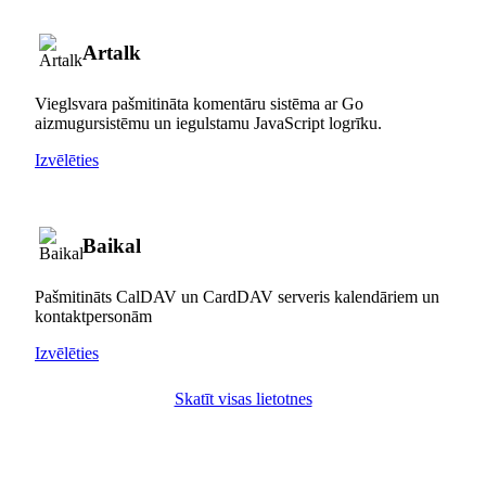
Artalk
Vieglsvara pašmitināta komentāru sistēma ar Go
aizmugursistēmu un iegulstamu JavaScript logrīku.
Izvēlēties
Baikal
Pašmitināts CalDAV un CardDAV serveris kalendāriem un
kontaktpersonām
Izvēlēties
Skatīt visas lietotnes