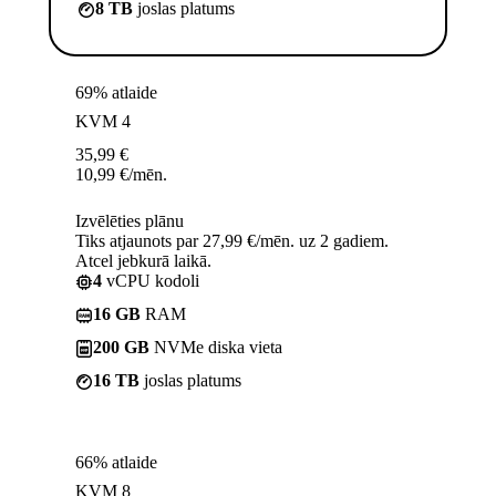
8 TB
joslas platums
69% atlaide
KVM 4
35,99
€
10,99
€
/mēn.
Izvēlēties plānu
Tiks atjaunots par 27,99 €/mēn. uz 2 gadiem.
Atcel jebkurā laikā.
4
vCPU kodoli
16 GB
RAM
200 GB
NVMe diska vieta
16 TB
joslas platums
66% atlaide
KVM 8