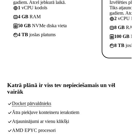
gadiem. Atcel jebkurā laikā.
Izvēlēties pl
1
vCPU kodols
Tiks atjauno
gadiem. Atcel
4 GB
RAM
2
vCPU ko
50 GB
NVMe diska vieta
8 GB
RA
4 TB
joslas platums
100 GB
NV
8 TB
josl
Katrā plānā ir
viss tev nepieciešamais
un vēl
vairāk
Docker pārvaldnieks
Ātra piekļuve konteineru ierakstiem
Atjauninājumi ar vienu klikšķi
AMD EPYC procesori