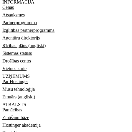
INFORMĀCIJA
Cenas
Atsauksmes
Partnerprogramma
Izglītības partnerprogramma
Aģentūru direktorijs
Rīcības plāns (angliski)
Sistēmas statuss
Drošības centrs
Vietnes karte
UZŅĒMUMS
Par Hostinger
Mūsu tehnoloģija
Emuārs (angliski)
ATBALSTS
Pamācības
Zināšanu bāze
Hostinger akadēmija