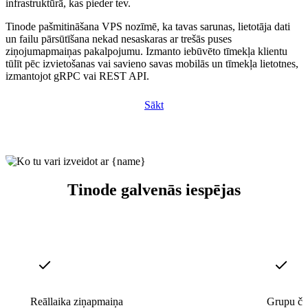
infrastruktūrā, kas pieder tev.
Tinode pašmitināšana VPS nozīmē, ka tavas sarunas, lietotāja dati
un failu pārsūtīšana nekad nesaskaras ar trešās puses
ziņojumapmaiņas pakalpojumu. Izmanto iebūvēto tīmekļa klientu
tūlīt pēc izvietošanas vai savieno savas mobilās un tīmekļa lietotnes,
izmantojot gRPC vai REST API.
Sākt
Tinode galvenās iespējas
Reāllaika ziņapmaiņa
Grupu čat