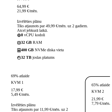
64,99
€
21,99
€
/mēn.
Izvēlēties plānu
Tiks atjaunots par 49,99 €/mēn. uz 2 gadiem.
Atcel jebkurā laikā.
8
vCPU kodoli
32 GB
RAM
400 GB
NVMe diska vieta
32 TB
joslas platums
69% atlaide
KVM 1
65% atlaide
17,99
€
KVM 2
5,49
€
/mēn.
21,99
€
7,79
€
/mēn.
Izvēlēties plānu
Tiks atjaunots par 11,99 €/mēn. uz 2