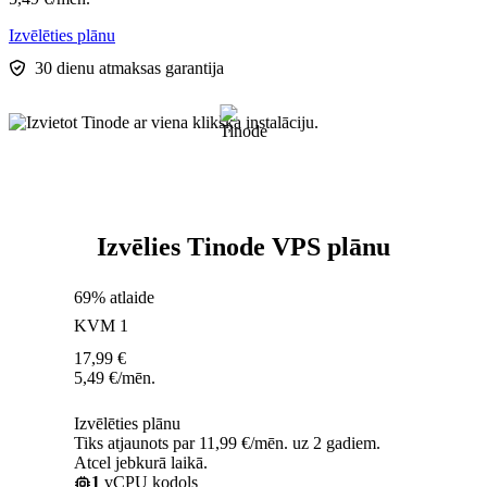
Izvēlēties plānu
30 dienu atmaksas garantija
Izvēlies Tinode VPS plānu
69% atlaide
KVM 1
17,99
€
5,49
€
/mēn.
Izvēlēties plānu
Tiks atjaunots par 11,99 €/mēn. uz 2 gadiem.
Atcel jebkurā laikā.
1
vCPU kodols