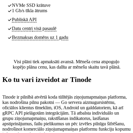
NVMe SSD krātuve
1 Gb/s tīkla ātrums
Publiskā API
Datu centri
visā pasaulē
Bezmaksas domēns uz 1 gadu
Visi plāni tiek apmaksāti avansā. Mēneša cena atspoguļo
kopējo plāna cenu, kas dalīta ar mēnešu skaitu tavā plānā.
Ko tu vari izveidot ar Tinode
Tinode ir pilnībā atvērtā koda tūlītējās ziņojumapmaiņas platforma,
kas nodrošina pilnu pakotni — Go servera aizmugursistēmu,
oficiālos klientus tīmeklim, iOS, Android un galddatoriem, kā arī
gRPC API pielāgotām integrācijām. Tā atbalsta individuālo un
grupu ziņojumapmaiņu, rakstīšanas indikatorus, lasīšanas
apstiprinājumus, failu pielikumus un pēc izvēles pilnīgu šifrēšanu,
nodrošinot komerciālo ziņojumapmaiņas platformu funkciju kopumu