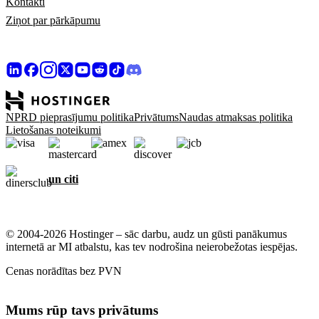
Kontakti
Ziņot par pārkāpumu
NPRD pieprasījumu politika
Privātums
Naudas atmaksas politika
Lietošanas noteikumi
un citi
© 2004-2026 Hostinger – sāc darbu, audz un gūsti panākumus
internetā ar MI atbalstu, kas tev nodrošina neierobežotas iespējas.
Cenas norādītas bez PVN
Mums rūp tavs privātums