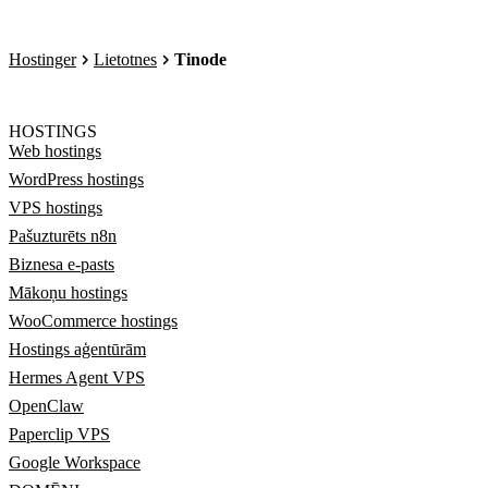
Hostinger
Lietotnes
Tinode
HOSTINGS
Web hostings
WordPress hostings
VPS hostings
Pašuzturēts n8n
Biznesa e-pasts
Mākoņu hostings
WooCommerce hostings
Hostings aģentūrām
Hermes Agent VPS
OpenClaw
Paperclip VPS
Google Workspace