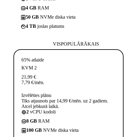
4 GB
RAM
50 GB
NVMe diska vieta
4 TB
joslas platums
VISPOPULĀRĀKAIS
65% atlaide
KVM 2
21,99
€
7,79
€
/mēn.
Izvēlēties plānu
Tiks atjaunots par 14,99 €/mēn. uz 2 gadiem.
Atcel jebkurā laikā.
2
vCPU kodoli
8 GB
RAM
100 GB
NVMe diska vieta