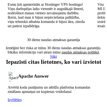
Esmu ļoti apmierināts ar Hostinger VPS hostingu!
Viss n
Viņu darbspējas laiks vienmēr ir augstākajā līmenī,
MI čat
nodrošinot manas vietnes nevainojamu darbību.
problē
Ikreiz, kad man ir bijusi nepieciešama palīdzība,
lieki
viņu tehniskā atbalsta komanda ir bijusi ātra, zinoša
izstrā
un patiesi izpalīdzīga.
iesais
30 dienu naudas atmaksas garantija
Izmēģini bez riska ar mūsu 30 dienu naudas atmaksas garantiju.
Sīkāku informāciju vari atrast mūsu
naudas atmaksas politikā
.
Sākt
Iepazīsti citas lietotnes, ko vari izvietot
Apache Answer
Atvērtā koda jautājumu un atbilžu platforma komandas
zināšanu apmaiņai un kopienas veidošanai
Izvēlēties