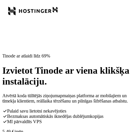
Tinode ar atlaidi līdz 69%
Izvietot Tinode ar viena klikšķa
instalāciju.
Atvērtā koda tūlītējās ziņojumapmaiņas platforma ar mobilajiem un
tīmekļa klientiem, reāllaika tērzēšanu un pilnīgas šifrēšanas atbalstu.
Palaid savu lietotni nekavējoties
Bezmaksas automātiskās iknedēļas dublējumkopijas
MI pārvaldīts VPS
5,49
€
/mēn.