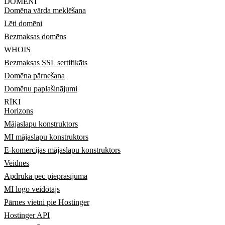
DOMĒNI
Domēna vārda meklēšana
Lēti domēni
Bezmaksas domēns
WHOIS
Bezmaksas SSL sertifikāts
Domēna pārnešana
Domēnu paplašinājumi
RĪKI
Horizons
Mājaslapu konstruktors
MI mājaslapu konstruktors
E-komercijas mājaslapu konstruktors
Veidnes
Apdruka pēc pieprasījuma
MI logo veidotājs
Pārnes vietni pie Hostinger
Hostinger API