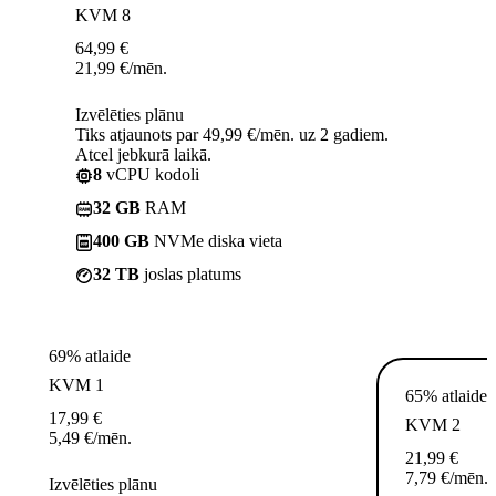
KVM 8
64,99
€
21,99
€
/mēn.
Izvēlēties plānu
Tiks atjaunots par 49,99 €/mēn. uz 2 gadiem.
Atcel jebkurā laikā.
8
vCPU kodoli
32 GB
RAM
400 GB
NVMe diska vieta
32 TB
joslas platums
69% atlaide
KVM 1
65% atlaide
17,99
€
KVM 2
5,49
€
/mēn.
21,99
€
7,79
€
/mēn.
Izvēlēties plānu