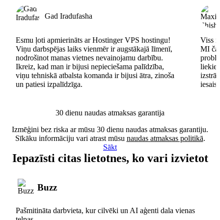
Gad Iradufasha
Esmu ļoti apmierināts ar Hostinger VPS hostingu!
Viss n
Viņu darbspējas laiks vienmēr ir augstākajā līmenī,
MI čat
nodrošinot manas vietnes nevainojamu darbību.
problē
Ikreiz, kad man ir bijusi nepieciešama palīdzība,
lieki
viņu tehniskā atbalsta komanda ir bijusi ātra, zinoša
izstrā
un patiesi izpalīdzīga.
iesais
30 dienu naudas atmaksas garantija
Izmēģini bez riska ar mūsu 30 dienu naudas atmaksas garantiju.
Sīkāku informāciju vari atrast mūsu
naudas atmaksas politikā
.
Sākt
Iepazīsti citas lietotnes, ko vari izvietot
Buzz
Pašmitināta darbvieta, kur cilvēki un AI aģenti dala vienas
telpas