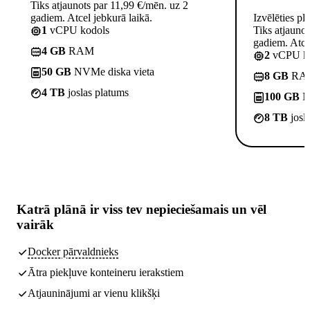
Tiks atjaunots par 11,99 €/mēn. uz 2
gadiem. Atcel jebkurā laikā.
Izvēlēties pl
1
vCPU kodols
Tiks atjauno
gadiem. Atcel
4 GB
RAM
2
vCPU ko
50 GB
NVMe diska vieta
8 GB
RA
4 TB
joslas platums
100 GB
NV
8 TB
josl
Katrā plānā ir
viss tev nepieciešamais
un vēl
vairāk
Docker pārvaldnieks
Ātra piekļuve konteineru ierakstiem
Atjauninājumi ar vienu klikšķi