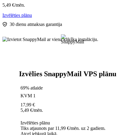
5,49
€
/mēn.
Izvēlēties plānu
30 dienu atmaksas garantija
Izvēlies SnappyMail VPS plānu
69% atlaide
KVM 1
17,99
€
5,49
€
/mēn.
Izvēlēties plānu
Tiks atjaunots par 11,99 €/mēn. uz 2 gadiem.
Atcel jebkurā laikā.