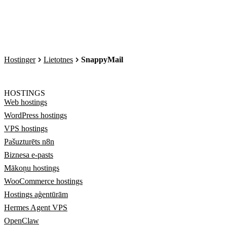
Hostinger
Lietotnes
SnappyMail
HOSTINGS
Web hostings
WordPress hostings
VPS hostings
Pašuzturēts n8n
Biznesa e-pasts
Mākoņu hostings
WooCommerce hostings
Hostings aģentūrām
Hermes Agent VPS
OpenClaw