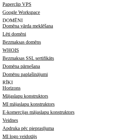
Paperclip VPS
Google Workspace
DOMĒNI
Domēna vārda meklēšana
Lēti domēni
Bezmaksas domēns
WHOIS
Bezmaksas SSL sertifikāts
Domēna pārnešana
Domēnu paplašinājumi
RĪKI
Horizons
Mājaslapu konstruktors
MI mājaslapu konstruktors
E-komercijas mājaslapu konstruktors
Veidnes
Apdruka pēc pieprasījuma
MI logo veidotājs