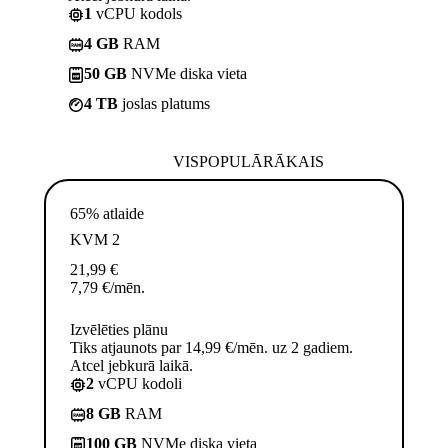
1
vCPU kodols
4 GB
RAM
50 GB
NVMe diska vieta
4 TB
joslas platums
VISPOPULĀRĀKAIS
65% atlaide
KVM 2
21,99
€
7,79
€
/mēn.
Izvēlēties plānu
Tiks atjaunots par 14,99 €/mēn. uz 2 gadiem.
Atcel jebkurā laikā.
2
vCPU kodoli
8 GB
RAM
100 GB
NVMe diska vieta