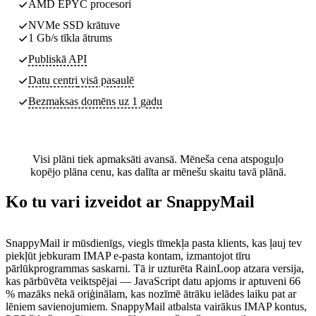
AMD EPYC procesori
NVMe SSD krātuve
1 Gb/s tīkla ātrums
Publiskā API
Datu centri
visā pasaulē
Bezmaksas domēns uz 1 gadu
Visi plāni tiek apmaksāti avansā. Mēneša cena atspoguļo
kopējo plāna cenu, kas dalīta ar mēnešu skaitu tavā plānā.
Ko tu vari izveidot ar SnappyMail
SnappyMail ir mūsdienīgs, viegls tīmekļa pasta klients, kas ļauj tev
piekļūt jebkuram IMAP e-pasta kontam, izmantojot tīru
pārlūkprogrammas saskarni. Tā ir uzturēta RainLoop atzara versija,
kas pārbūvēta veiktspējai — JavaScript datu apjoms ir aptuveni 66
% mazāks nekā oriģinālam, kas nozīmē ātrāku ielādes laiku pat ar
lēniem savienojumiem. SnappyMail atbalsta vairākus IMAP kontus,