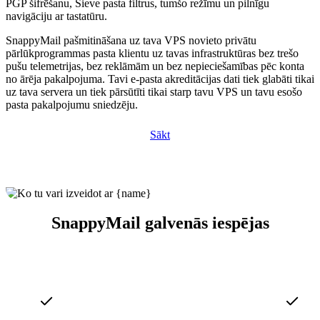
PGP šifrēšanu, Sieve pasta filtrus, tumšo režīmu un pilnīgu
navigāciju ar tastatūru.
SnappyMail pašmitināšana uz tava VPS novieto privātu
pārlūkprogrammas pasta klientu uz tavas infrastruktūras bez trešo
pušu telemetrijas, bez reklāmām un bez nepieciešamības pēc konta
no ārēja pakalpojuma. Tavi e-pasta akreditācijas dati tiek glabāti tikai
uz tava servera un tiek pārsūtīti tikai starp tavu VPS un tavu esošo
pasta pakalpojumu sniedzēju.
Sākt
SnappyMail galvenās iespējas