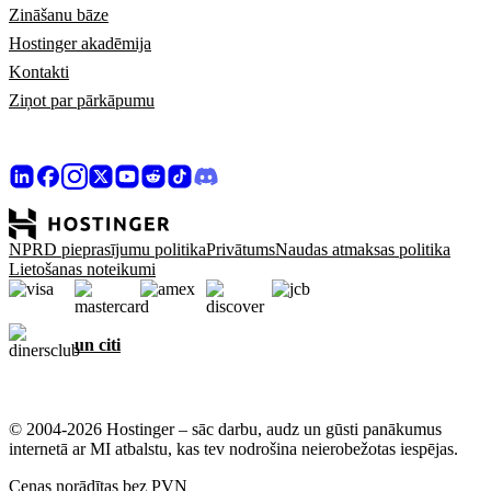
Zināšanu bāze
Hostinger akadēmija
Kontakti
Ziņot par pārkāpumu
NPRD pieprasījumu politika
Privātums
Naudas atmaksas politika
Lietošanas noteikumi
un citi
© 2004-2026 Hostinger – sāc darbu, audz un gūsti panākumus
internetā ar MI atbalstu, kas tev nodrošina neierobežotas iespējas.
Cenas norādītas bez PVN