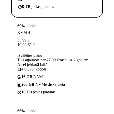
8 TB
joslas platums
69% atlaide
KVM 4
35,99
€
10,99
€
/mēn.
Izvēlēties plānu
Tiks atjaunots par 27,99 €/mēn. uz 2 gadiem.
Atcel jebkurā laikā.
4
vCPU kodoli
16 GB
RAM
200 GB
NVMe diska vieta
16 TB
joslas platums
66% atlaide