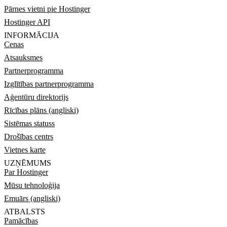
Pārnes vietni pie Hostinger
Hostinger API
INFORMĀCIJA
Cenas
Atsauksmes
Partnerprogramma
Izglītības partnerprogramma
Aģentūru direktorijs
Rīcības plāns (angliski)
Sistēmas statuss
Drošības centrs
Vietnes karte
UZŅĒMUMS
Par Hostinger
Mūsu tehnoloģija
Emuārs (angliski)
ATBALSTS
Pamācības