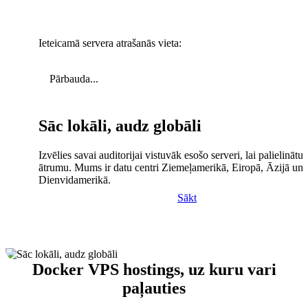
Ieteicamā servera atrašanās vieta:
Pārbauda...
Sāc lokāli, audz globāli
Izvēlies savai auditorijai vistuvāk esošo serveri, lai palielinātu 
ātrumu. Mums ir datu centri Ziemeļamerikā, Eiropā, Āzijā un
Dienvidamerikā.
Sākt
Docker VPS hostings, uz kuru vari
paļauties