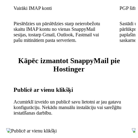
Vairāki IMAP konti
PGP šifr
Pieslēdzies un pārslēdzies starp neierobežotu
Sastādi un
skaitu IMAP kontu no vienas SnappyMail
pārlūkpro
sesijas, tostarp Gmail, Outlook, Fastmail vai
paplašinā
pašu mitinātiem pasta serveriem.
saskarnes
Kāpēc izmantot SnappyMail pie
Hostinger
Publicē ar vienu klikšķi
Acumirklī izveido un publicē savu lietotni ar jau gatavu
konfigurāciju. Nekādu manuālu instalāciju vai sarežģītu
iestatīšanas darbību.