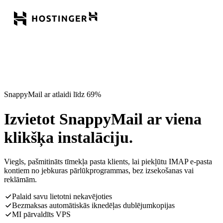
SnappyMail ar atlaidi līdz 69%
Izvietot SnappyMail ar viena
klikšķa instalāciju.
Viegls, pašmitināts tīmekļa pasta klients, lai piekļūtu IMAP e-pasta
kontiem no jebkuras pārlūkprogrammas, bez izsekošanas vai
reklāmām.
Palaid savu lietotni nekavējoties
Bezmaksas automātiskās iknedēļas dublējumkopijas
MI pārvaldīts VPS