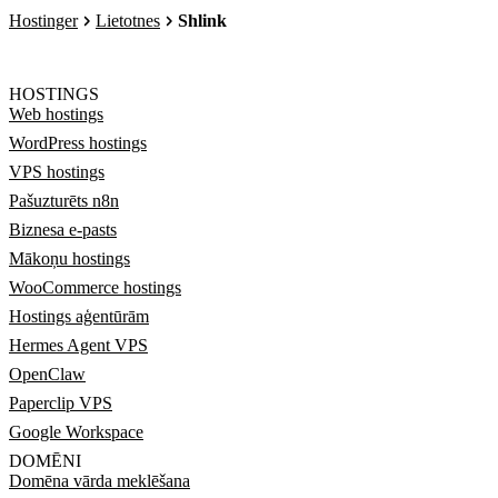
Hostinger
Lietotnes
Shlink
HOSTINGS
Web hostings
WordPress hostings
VPS hostings
Pašuzturēts n8n
Biznesa e-pasts
Mākoņu hostings
WooCommerce hostings
Hostings aģentūrām
Hermes Agent VPS
OpenClaw
Paperclip VPS
Google Workspace
DOMĒNI
Domēna vārda meklēšana