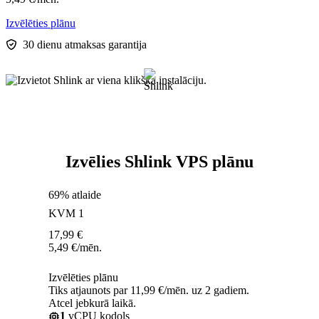
Izvēlēties plānu
30 dienu atmaksas garantija
Izvēlies Shlink VPS plānu
69% atlaide
KVM 1
17,99
€
5,49
€
/mēn.
Izvēlēties plānu
Tiks atjaunots par 11,99 €/mēn. uz 2 gadiem.
Atcel jebkurā laikā.
1
vCPU kodols