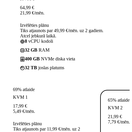
64,99
€
21,99
€
/mēn.
Izvēlēties plānu
Tiks atjaunots par 49,99 €/mēn. uz 2 gadiem.
Atcel jebkurā laikā.
8
vCPU kodoli
32 GB
RAM
400 GB
NVMe diska vieta
32 TB
joslas platums
69% atlaide
KVM 1
65% atlaide
17,99
€
KVM 2
5,49
€
/mēn.
21,99
€
7,79
€
/mēn.
Izvēlēties plānu
Tiks atjaunots par 11,99 €/mēn. uz 2