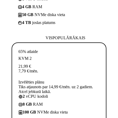
4 GB
RAM
50 GB
NVMe diska vieta
4 TB
joslas platums
VISPOPULĀRĀKAIS
65% atlaide
KVM 2
21,99
€
7,79
€
/mēn.
Izvēlēties plānu
Tiks atjaunots par 14,99 €/mēn. uz 2 gadiem.
Atcel jebkurā laikā.
2
vCPU kodoli
8 GB
RAM
100 GB
NVMe diska vieta