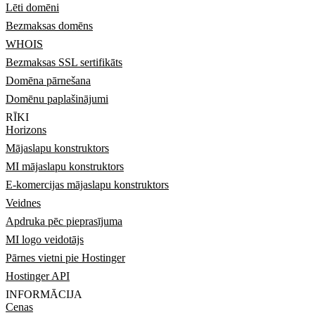
Lēti domēni
Bezmaksas domēns
WHOIS
Bezmaksas SSL sertifikāts
Domēna pārnešana
Domēnu paplašinājumi
RĪKI
Horizons
Mājaslapu konstruktors
MI mājaslapu konstruktors
E-komercijas mājaslapu konstruktors
Veidnes
Apdruka pēc pieprasījuma
MI logo veidotājs
Pārnes vietni pie Hostinger
Hostinger API
INFORMĀCIJA
Cenas