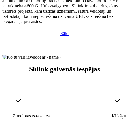
analītika un saišu konfigurācijas paliek pilnībā tavā kontrolē. Ar
vairāk nekā 4600 GitHub zvaigznēm, Shlink ir pārbaudīts, aktīvi
uzturēts projekts, kam uzticas uzņēmumi, satura veidotāji un
izstrādātāji, kam nepieciešama uzticama URL saīsināšana bez
piegādātāja piesaistes.
Sākt
Shlink galvenās iespējas
Zīmolotas īsās saites
Klikšķu a