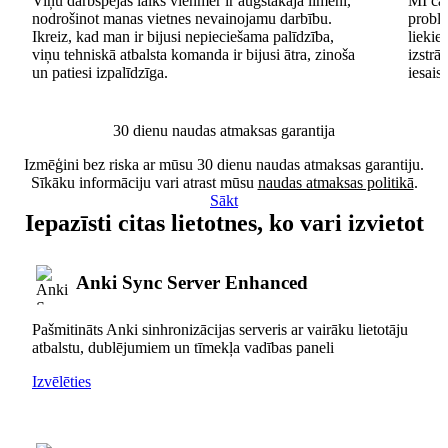
Viņu darbspējas laiks vienmēr ir augstākajā līmenī,
MI čat
nodrošinot manas vietnes nevainojamu darbību.
problē
Ikreiz, kad man ir bijusi nepieciešama palīdzība,
lieki
viņu tehniskā atbalsta komanda ir bijusi ātra, zinoša
izstrā
un patiesi izpalīdzīga.
iesais
30 dienu naudas atmaksas garantija
Izmēģini bez riska ar mūsu 30 dienu naudas atmaksas garantiju.
Sīkāku informāciju vari atrast mūsu
naudas atmaksas politikā
.
Sākt
Iepazīsti citas lietotnes, ko vari izvietot
Anki Sync Server Enhanced
Pašmitināts Anki sinhronizācijas serveris ar vairāku lietotāju
atbalstu, dublējumiem un tīmekļa vadības paneli
Izvēlēties