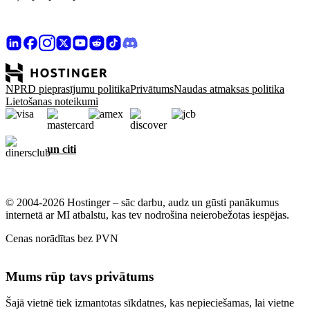
NPRD pieprasījumu politika
Privātums
Naudas atmaksas politika
Lietošanas noteikumi
un citi
© 2004-2026 Hostinger – sāc darbu, audz un gūsti panākumus
internetā ar MI atbalstu, kas tev nodrošina neierobežotas iespējas.
Cenas norādītas bez PVN
Mums rūp tavs privātums
Šajā vietnē tiek izmantotas sīkdatnes, kas nepieciešamas, lai vietne