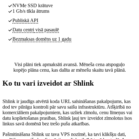
NVMe SSD krātuve
1 Gb/s tīkla ātrums
Publiskā API
Datu centri
visā pasaulē
Bezmaksas domēns uz 1 gadu
Visi plāni tiek apmaksāti avansā. Mēneša cena atspoguļo
kopējo plāna cenu, kas dalīta ar mēnešu skaitu tavā plānā.
Ko tu vari izveidot ar Shlink
Shlink ir jaudīgs atvērtā koda URL saīsināšanas pakalpojums, kas
dod tev pilnīgu kontroli pār savu saišu infrastruktūru. Atšķirībā no
komerciāliem pakalpojumiem, kas uzliek zīmolu, cenu līmeņus vai
datu koplietošanas prasības, Shlink ļauj tev izveidot zīmolotus īsos
linkus savā domēnā bez trešo pušu atkarības.
Pašmitināšana Shlink uz tava VPS nozīmē, ka tavi klikšķu dati,