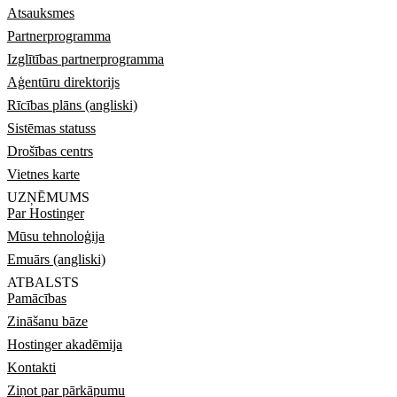
Atsauksmes
Partnerprogramma
Izglītības partnerprogramma
Aģentūru direktorijs
Rīcības plāns (angliski)
Sistēmas statuss
Drošības centrs
Vietnes karte
UZŅĒMUMS
Par Hostinger
Mūsu tehnoloģija
Emuārs (angliski)
ATBALSTS
Pamācības
Zināšanu bāze
Hostinger akadēmija
Kontakti
Ziņot par pārkāpumu