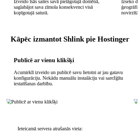
Izveido īsās saites savā pielāgotajā domēnā,
Izseko det
saglabājot sava zīmola konsekvenci visā
ģeogrāfis
kopīgotajā saturā.
novirzītāj
Kāpēc izmantot Shlink pie Hostinger
Publicē ar vienu klikšķi
Acumirklī izveido un publicē savu lietotni ar jau gatavu
konfigurāciju. Nekādu manuālu instalāciju vai sarežģītu
iestatīšanas darbību.
Ieteicamā servera atrašanās vieta: