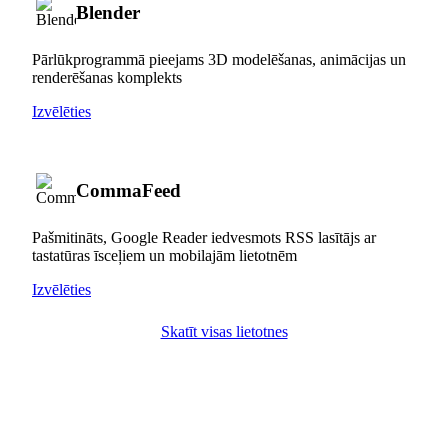
Blender
Pārlūkprogrammā pieejams 3D modelēšanas, animācijas un
renderēšanas komplekts
Izvēlēties
CommaFeed
Pašmitināts, Google Reader iedvesmots RSS lasītājs ar
tastatūras īsceļiem un mobilajām lietotnēm
Izvēlēties
Skatīt visas lietotnes