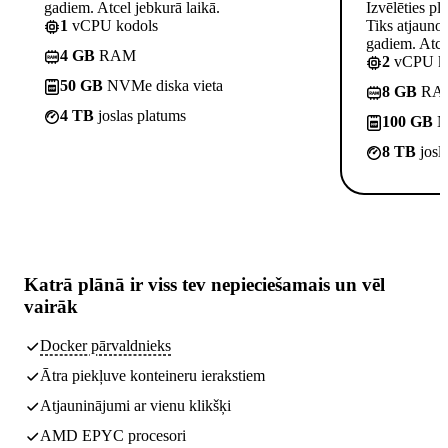
gadiem. Atcel jebkurā laikā.
Izvēlēties pl
1
vCPU kodols
Tiks atjauno
gadiem. Atcel
4 GB
RAM
2
vCPU ko
50 GB
NVMe diska vieta
8 GB
RA
4 TB
joslas platums
100 GB
NV
8 TB
josl
Katrā plānā ir
viss tev nepieciešamais
un vēl
vairāk
Docker pārvaldnieks
Ātra piekļuve konteineru ierakstiem
Atjauninājumi ar vienu klikšķi
AMD EPYC procesori