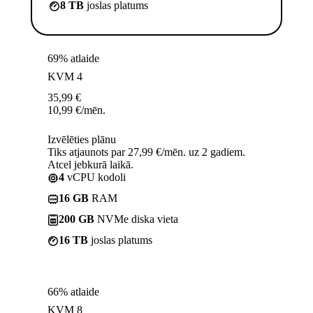
8 TB
joslas platums
69% atlaide
KVM 4
35,99
€
10,99
€
/mēn.
Izvēlēties plānu
Tiks atjaunots par 27,99 €/mēn. uz 2 gadiem.
Atcel jebkurā laikā.
4
vCPU kodoli
16 GB
RAM
200 GB
NVMe diska vieta
16 TB
joslas platums
66% atlaide
KVM 8