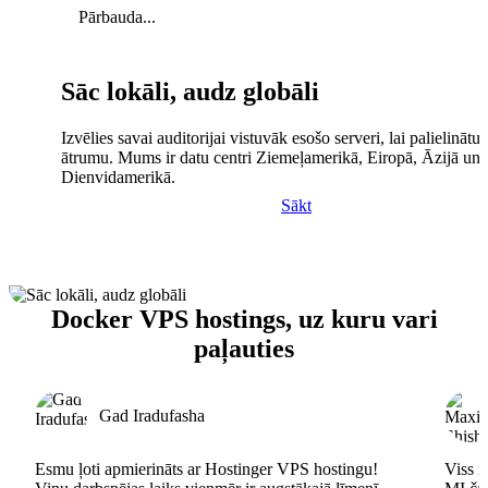
Pārbauda...
Sāc lokāli, audz globāli
Izvēlies savai auditorijai vistuvāk esošo serveri, lai palielinātu 
ātrumu. Mums ir datu centri Ziemeļamerikā, Eiropā, Āzijā un
Dienvidamerikā.
Sākt
Docker VPS hostings, uz kuru vari
paļauties
Gad Iradufasha
Esmu ļoti apmierināts ar Hostinger VPS hostingu!
Viss n