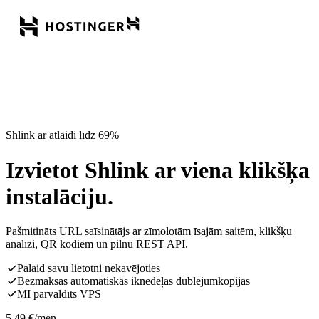
Shlink ar atlaidi līdz 69%
Izvietot Shlink ar viena klikšķa
instalāciju.
Pašmitināts URL saīsinātājs ar zīmolotām īsajām saitēm, klikšķu
analīzi, QR kodiem un pilnu REST API.
Palaid savu lietotni nekavējoties
Bezmaksas automātiskās iknedēļas dublējumkopijas
MI pārvaldīts VPS
5,49
€
/mēn.