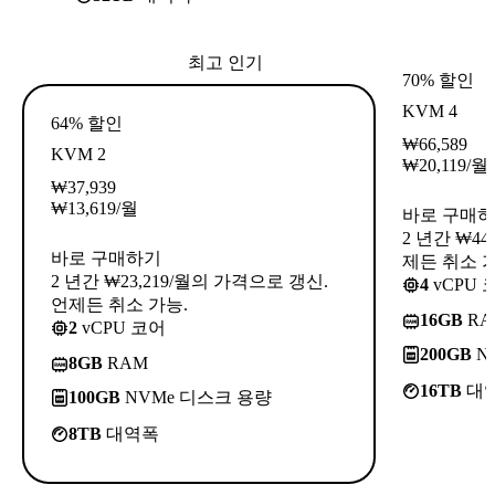
최고 인기
70% 할인
KVM 4
64% 할인
₩
66,589
KVM 2
₩
20,119
/월
₩
37,939
₩
13,619
/월
바로 구매
2 년간 ₩44
바로 구매하기
제든 취소 가
2 년간 ₩23,219/월의 가격으로 갱신.
4
vCPU 
언제든 취소 가능.
16GB
RA
2
vCPU 코어
200GB
N
8GB
RAM
16TB
대
100GB
NVMe 디스크 용량
8TB
대역폭