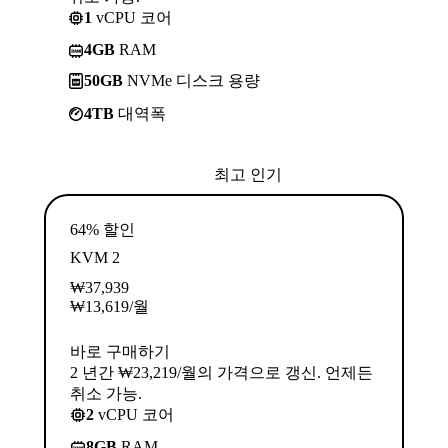
1
vCPU 코어
4GB
RAM
50GB
NVMe 디스크 용량
4TB
대역폭
최고 인기
64% 할인
KVM 2
₩
37,939
₩
13,619
/월
바로 구매하기
2 년간 ₩23,219/월의 가격으로 갱신. 언제든
취소 가능.
2
vCPU 코어
8GB
RAM