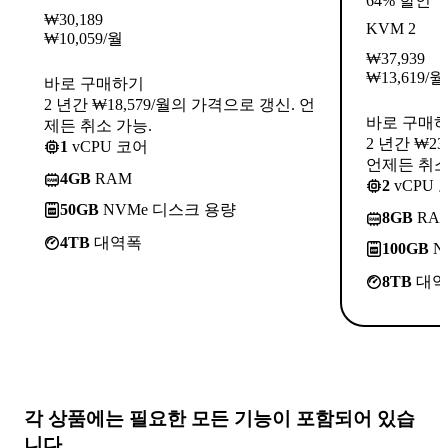
64% 할인
₩
30,189
KVM 2
₩
10,059
/월
₩
37,939
₩
13,619
/월
바로 구매하기
2 년간 ₩18,579/월의 가격으로 갱신. 언
바로 구매
제든 취소 가능.
2 년간 ₩2
1
vCPU 코어
언제든 취소
4GB
RAM
2
vCPU 
50GB
NVMe 디스크 용량
8GB
RA
4TB
대역폭
100GB
N
8TB
대역
각 상품에는
필요한 모든 기능
이 포함되어 있습
니다