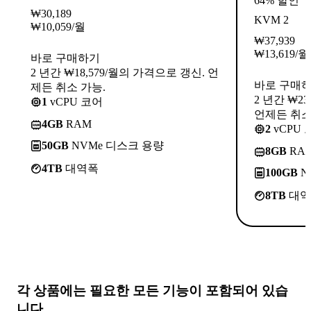
64% 할인
₩
30,189
KVM 2
₩
10,059
/월
₩
37,939
₩
13,619
/월
바로 구매하기
2 년간 ₩18,579/월의 가격으로 갱신. 언
바로 구매
제든 취소 가능.
2 년간 ₩2
1
vCPU 코어
언제든 취소
4GB
RAM
2
vCPU 
50GB
NVMe 디스크 용량
8GB
RA
4TB
대역폭
100GB
N
8TB
대역
각 상품에는
필요한 모든 기능
이 포함되어 있습
니다