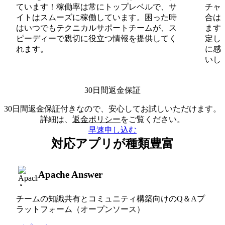
ています！稼働率は常にトップレベルで、サ
チャ
イトはスムーズに稼働しています。困った時
合は
はいつでもテクニカルサポートチームが、ス
ます
ピーディーで親切に役立つ情報を提供してく
定し
れます。
に感
いしま
30日間返金保証
30日間返金保証付きなので、安心してお試しいただけます。
詳細は、
返金ポリシー
をご覧ください。
早速申し込む
対応アプリが種類豊富
Apache Answer
チームの知識共有とコミュニティ構築向けのQ＆Aプ
ラットフォーム（オープンソース）