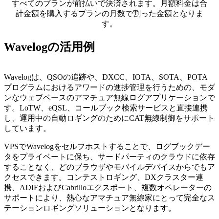
すべてのプランが前払いで決済されます。月額料金は合
計金額を購入するプランの月数で割った金額となりま
す。
Wavelogの活用例
Wavelogは、QSOの追跡や、DXCC、IOTA、SOTA、POTA
プログラムにおけるアワードの進捗管理を行うための、モダ
ンなウェブベースのアマチュア無線ログアプリケーションで
す。LoTW、eQSL、コールブック検索サービスと直接連携
し、運用中の自動ロギングのためにCAT無線制御をサポート
しています。
VPSでWavelogをセルフホストすることで、ログブックデー
タをプライベートに保ち、サードパーティのクラウドに依存
することなく、どのブラウザやモバイルデバイスからでもア
クセスできます。コンテストロギング、DXクラスター連
携、ADIFおよびCabrilloエクスポート、複数オペレーターの
サポートにより、熱心なアマチュア無線家にとって完全なス
テーションロギングソリューションとなります。