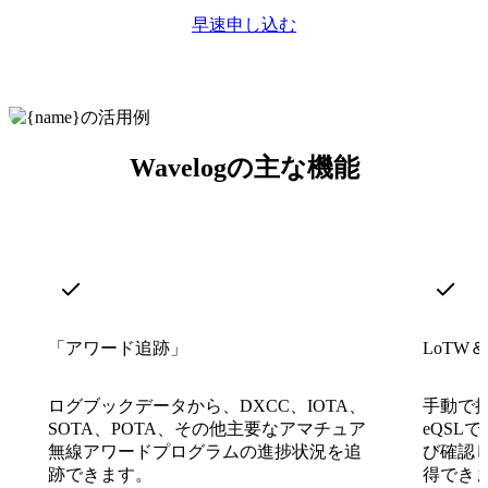
早速申し込む
Wavelogの主な機能
「アワード追跡」
LoTW＆
ログブックデータから、DXCC、IOTA、
手動で提
SOTA、POTA、その他主要なアマチュア
eQSL
無線アワードプログラムの進捗状況を追
び確認
跡できます。
得でき