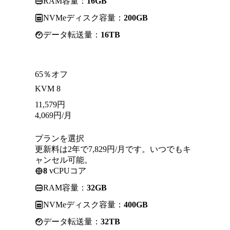
RAM容量：
16GB
NVMeディスク容量：
200GB
データ転送量：
16TB
65％オフ
KVM 8
11,579
円
4,069
円
/月
プランを選択
更新料は2年で7,829円/月です。いつでもキ
ャンセル可能。
8
vCPUコア
RAM容量：
32GB
NVMeディスク容量：
400GB
データ転送量：
32TB