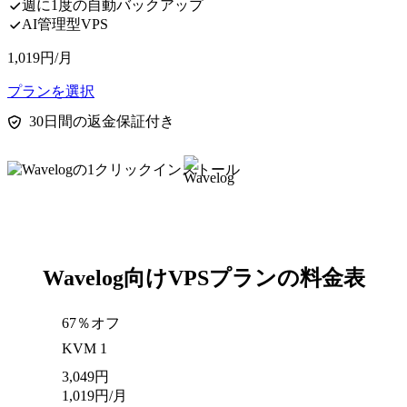
週に1度の自動バックアップ
AI管理型VPS
1,019
円
/月
プランを選択
30日間の返金保証付き
Wavelog向けVPSプランの料金表
67％オフ
KVM 1
3,049
円
1,019
円
/月