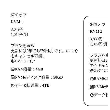
67％オフ
KVM 1
64％オフ
3,049
円
KVM 2
1,019
円
/月
3,839
円
1,379
円
/月
プランを選択
更新料は2年で1,879円/月です。いつで
プランを選
もキャンセル可能。
更新料は2年
1
vCPUコア
でもキャン
RAM容量：
4GB
2
vCPU
NVMeディスク容量：
50GB
RAM容
データ転送量：
4TB
NVMe
データ転