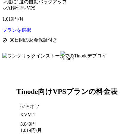
週に1度の自動バックアップ
AI管理型VPS
1,019
円
/月
プランを選択
30日間の返金保証付き
Tinode向けVPSプランの料金表
67％オフ
KVM 1
3,049
円
1,019
円
/月