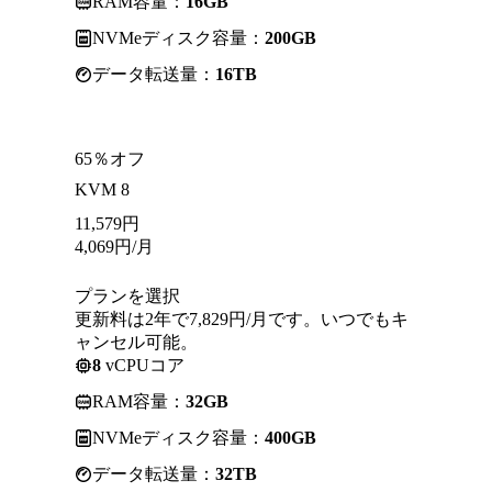
RAM容量：
16GB
NVMeディスク容量：
200GB
データ転送量：
16TB
65％オフ
KVM 8
11,579
円
4,069
円
/月
プランを選択
更新料は2年で7,829円/月です。いつでもキ
ャンセル可能。
8
vCPUコア
RAM容量：
32GB
NVMeディスク容量：
400GB
データ転送量：
32TB