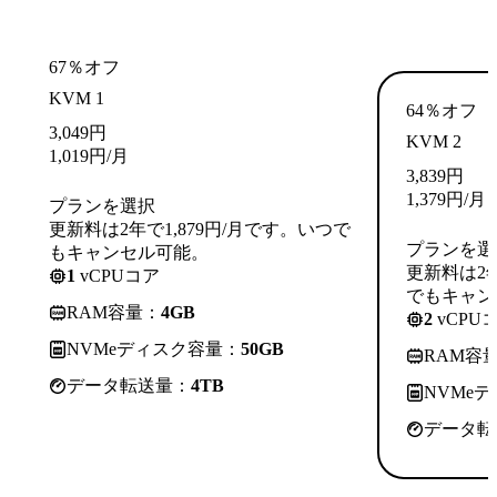
67％オフ
KVM 1
64％オフ
3,049
円
KVM 2
1,019
円
/月
3,839
円
1,379
円
/月
プランを選択
更新料は2年で1,879円/月です。いつで
プランを選
もキャンセル可能。
更新料は2年
1
vCPUコア
でもキャン
RAM容量：
4GB
2
vCPU
NVMeディスク容量：
50GB
RAM容
データ転送量：
4TB
NVMe
データ転