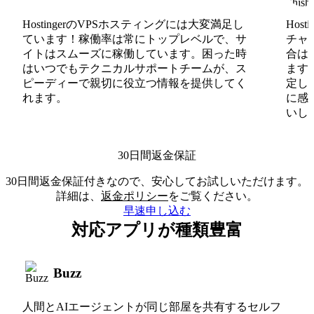
HostingerのVPSホスティングには大変満足し
Hos
ています！稼働率は常にトップレベルで、サ
チャ
イトはスムーズに稼働しています。困った時
合は
はいつでもテクニカルサポートチームが、ス
ます
ピーディーで親切に役立つ情報を提供してく
定し
れます。
に感
いしま
30日間返金保証
30日間返金保証付きなので、安心してお試しいただけます。
詳細は、
返金ポリシー
をご覧ください。
早速申し込む
対応アプリが種類豊富
Buzz
人間とAIエージェントが同じ部屋を共有するセルフ