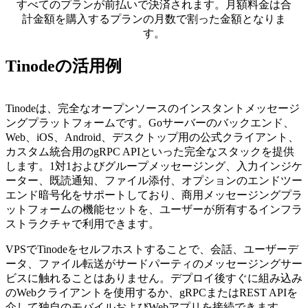
すべてのプランが前払いで決済されます。月額料金は合
計金額を購入するプランの月数で割った金額となりま
す。
Tinodeの活用例
Tinodeは、完全なオープンソースのインスタントメッセージ
ングプラットフォームです。Goサーバーのバックエンド、
Web、iOS、Android、デスクトップ用の公式クライアント、
カスタム統合用のgRPC APIといった完全なスタックを提供
します。1対1およびグループメッセージング、入力インジケ
ーター、既読通知、ファイル添付、オプションのエンドツー
エンド暗号化をサポートしており、商用メッセージングプラ
ットフォームの機能セットを、ユーザーが所有するインフラ
ストラクチャで利用できます。
VPSでTinodeをセルフホストすることで、会話、ユーザーデ
ータ、ファイル転送がサードパーティのメッセージングサー
ビスに触れることはありません。デプロイ後すぐに組み込み
のWebクライアントを使用するか、gRPCまたはREST APIを
介して独自のモバイルおよびWebアプリを接続できます。