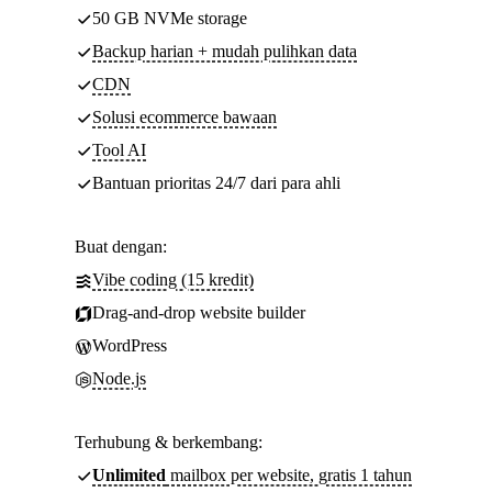
50 GB NVMe storage
Backup harian + mudah pulihkan data
CDN
Solusi ecommerce bawaan
Tool AI
Bantuan prioritas 24/7 dari para ahli
Buat dengan:
Vibe coding (15 kredit)
Drag-and-drop website builder
WordPress
Node.js
Terhubung & berkembang:
Unlimited
mailbox per website, gratis 1 tahun