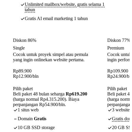
Unlimited mailbox/website, gratis selama 1
tahun
Gratis AI email marketing 1 tahun
Diskon 86%
Diskon 77%
Single
Premium
Cocok untuk proyek simpel atau pemula
Cocok untuk 
yang ingin onlinekan website pertama.
ingin perform
Rp
89.900
Rp
109.900
Rp
12.900
/bln
Rp
24.900
/bl
Pilih paket
Pilih paket
Beli paket 48 bulan seharga
Rp619.200
Beli paket 4
(harga normal Rp4.315.200). Biaya
(harga norma
perpanjangan Rp54.900/bln.
perpanjangan
1 situs web
3 website
Domain
Gratis
Gratis dom
10 GB SSD storage
20 GB SSD