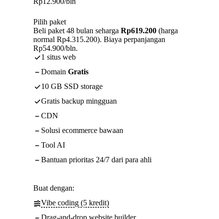
Rp
12.900
/bln
Pilih paket
Beli paket 48 bulan seharga
Rp619.200
(harga
normal Rp4.315.200). Biaya perpanjangan
Rp54.900/bln.
1 situs web
Domain
Gratis
10 GB SSD storage
Gratis backup mingguan
CDN
Solusi ecommerce bawaan
Tool AI
Bantuan prioritas 24/7 dari para ahli
Buat dengan:
Vibe coding (5 kredit)
Drag-and-drop website builder