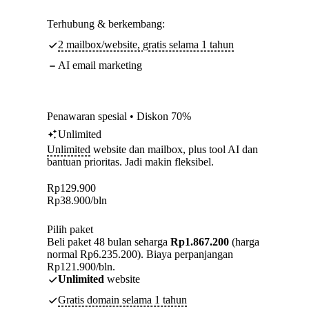
Terhubung & berkembang:
2 mailbox/website, gratis selama 1 tahun
AI email marketing
Penawaran spesial • Diskon 70%
Unlimited
Unlimited
website dan mailbox, plus tool AI dan
bantuan prioritas. Jadi makin fleksibel.
Rp
129.900
Rp
38.900
/bln
Pilih paket
Beli paket 48 bulan seharga
Rp1.867.200
(harga
normal Rp6.235.200). Biaya perpanjangan
Rp121.900/bln.
Unlimited
website
Gratis domain selama 1 tahun