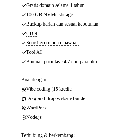
Gratis domain selama 1 tahun
100 GB NVMe storage
Backup harian dan sesuai kebutuhan
CDN
Solusi ecommerce bawaan
Tool AI
Bantuan prioritas 24/7 dari para ahli
Buat dengan:
Vibe coding (15 kredit)
Drag-and-drop website builder
WordPress
Node.js
Terhubung & berkembang: