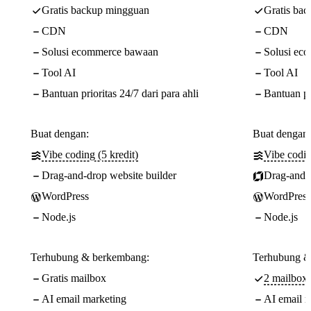
Gratis backup mingguan
Gratis ba
CDN
CDN
Solusi ecommerce bawaan
Solusi ec
Tool AI
Tool AI
Bantuan prioritas 24/7 dari para ahli
Bantuan pri
Buat dengan:
Buat dengan:
Vibe coding (5 kredit)
Vibe codin
Drag-and-drop website builder
Drag-and-d
WordPress
WordPress
Node.js
Node.js
Terhubung & berkembang:
Terhubung &
Gratis mailbox
2 mailbox/
AI email marketing
AI email m