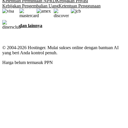
Ketentuan Permintaan NPRD
Kebijakan Privasi
Kebijakan Pengembalian Uang
Ketentuan Penggunaan
dan lainnya
© 2004-2026 Hostinger. Mulai sukses online dengan bantuan AI
yang beri Anda kontrol penuh.
Harga belum termasuk PPN
Kami menjaga informasi pribadi Anda
Website ini menggunakan cookie untuk memberikan pengalaman
terbaik, mengumpulkan data tentang interaksi pengunjung dengan
situs dan layanan kami, dan untuk keperluan pemasaran. Dengan
klik tombol Izinkan, Anda menyetujui penggunaan semua cookie di
perangkat Anda untuk keperluan iklan, personalisasi, dan analisis
seperti yang disebutkan di
Kebijakan Cookie
kami.
Setujui semua
Tolak semua
Pengaturan cookie