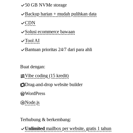
50 GB NVMe storage
Backup harian + mudah pulihkan data
CDN
Solusi ecommerce bawaan
Tool AI
Bantuan prioritas 24/7 dari para ahli
Buat dengan:
Vibe coding (15 kredit)
Drag-and-drop website builder
WordPress
Node.js
Terhubung & berkembang:
Unlimited
mailbox per website, gratis 1 tahun