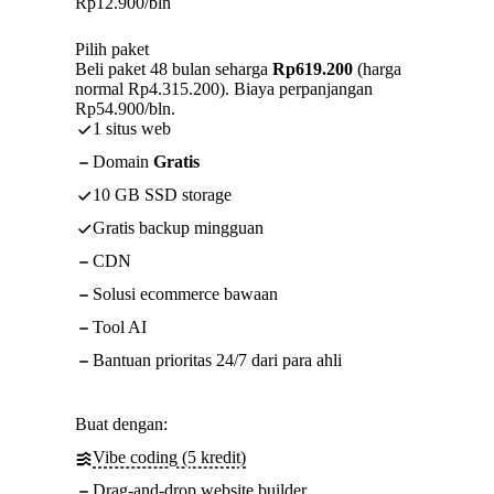
Rp
12.900
/bln
Pilih paket
Beli paket 48 bulan seharga
Rp619.200
(harga
normal Rp4.315.200). Biaya perpanjangan
Rp54.900/bln.
1 situs web
Domain
Gratis
10 GB SSD storage
Gratis backup mingguan
CDN
Solusi ecommerce bawaan
Tool AI
Bantuan prioritas 24/7 dari para ahli
Buat dengan:
Vibe coding (5 kredit)
Drag-and-drop website builder