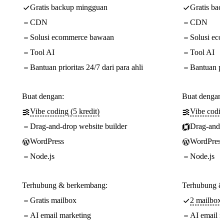
Gratis backup mingguan
Gratis ba
CDN
CDN
Solusi ecommerce bawaan
Solusi ec
Tool AI
Tool AI
Bantuan prioritas 24/7 dari para ahli
Bantuan pri
Buat dengan:
Buat dengan:
Vibe coding (5 kredit)
Vibe codin
Drag-and-drop website builder
Drag-and-d
WordPress
WordPress
Node.js
Node.js
Terhubung & berkembang:
Terhubung &
Gratis mailbox
2 mailbox/
AI email marketing
AI email m