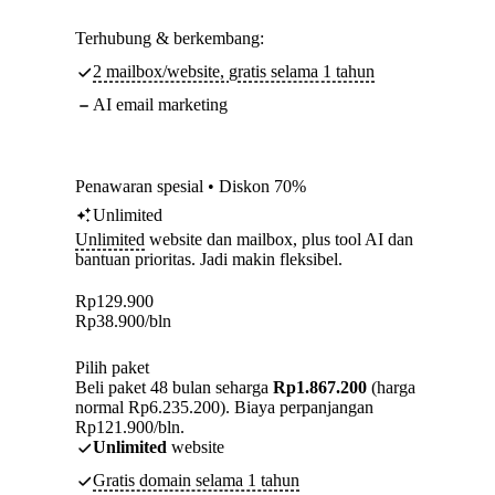
Terhubung & berkembang:
2 mailbox/website, gratis selama 1 tahun
AI email marketing
Penawaran spesial • Diskon 70%
Unlimited
Unlimited
website dan mailbox, plus tool AI dan
bantuan prioritas. Jadi makin fleksibel.
Rp
129.900
Rp
38.900
/bln
Pilih paket
Beli paket 48 bulan seharga
Rp1.867.200
(harga
normal Rp6.235.200). Biaya perpanjangan
Rp121.900/bln.
Unlimited
website
Gratis domain selama 1 tahun