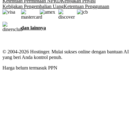
Ketentuan Permintaan NPRD
Kebijakan Privasi
Kebijakan Pengembalian Uang
Ketentuan Penggunaan
dan lainnya
© 2004-2026 Hostinger. Mulai sukses online dengan bantuan AI
yang beri Anda kontrol penuh.
Harga belum termasuk PPN
Kami menjaga informasi pribadi Anda
Website ini menggunakan cookie untuk memberikan pengalaman
terbaik, mengumpulkan data tentang interaksi pengunjung dengan
situs dan layanan kami, dan untuk keperluan pemasaran. Dengan
klik tombol Izinkan, Anda menyetujui penggunaan semua cookie di
perangkat Anda untuk keperluan iklan, personalisasi, dan analisis
seperti yang disebutkan di
Kebijakan Cookie
kami.
Setujui semua
Tolak semua
Pengaturan cookie