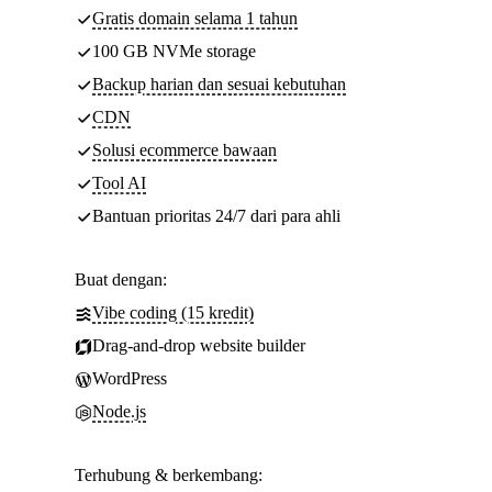
Gratis domain selama 1 tahun
100 GB NVMe storage
Backup harian dan sesuai kebutuhan
CDN
Solusi ecommerce bawaan
Tool AI
Bantuan prioritas 24/7 dari para ahli
Buat dengan:
Vibe coding (15 kredit)
Drag-and-drop website builder
WordPress
Node.js
Terhubung & berkembang: