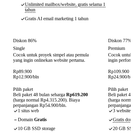
Unlimited mailbox/website, gratis selama 1
tahun
Gratis AI email marketing 1 tahun
Diskon 86%
Diskon 77%
Single
Premium
Cocok untuk proyek simpel atau pemula
Cocok untuk 
yang ingin onlinekan website pertama.
ingin perform
Rp
89.900
Rp
109.900
Rp
12.900
/bln
Rp
24.900
/bl
Pilih paket
Pilih paket
Beli paket 48 bulan seharga
Rp619.200
Beli paket 4
(harga normal Rp4.315.200). Biaya
(harga norma
perpanjangan Rp54.900/bln.
perpanjangan
1 situs web
3 website
Domain
Gratis
Gratis dom
10 GB SSD storage
20 GB SSD