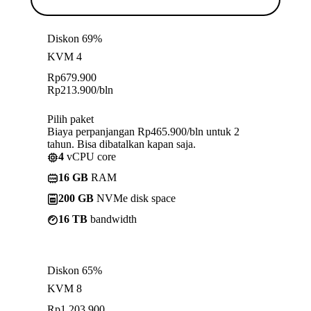
Diskon 69%
KVM 4
Rp
679.900
Rp
213.900
/bln
Pilih paket
Biaya perpanjangan Rp465.900/bln untuk 2
tahun. Bisa dibatalkan kapan saja.
4
vCPU core
16 GB
RAM
200 GB
NVMe disk space
16 TB
bandwidth
Diskon 65%
KVM 8
Rp
1.203.900