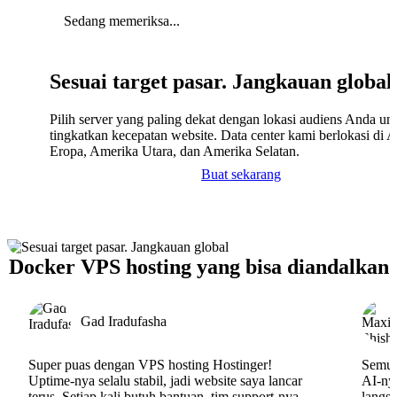
Sedang memeriksa...
Sesuai target pasar. Jangkauan global
Pilih server yang paling dekat dengan lokasi audiens Anda un
tingkatkan kecepatan website. Data center kami berlokasi di A
Eropa, Amerika Utara, dan Amerika Selatan.
Buat sekarang
Docker VPS hosting yang bisa diandalkan
Gad Iradufasha
Super puas dengan VPS hosting Hostinger!
Semua
Uptime-nya selalu stabil, jadi website saya lancar
AI-nya
terus. Setiap kali butuh bantuan, tim support-nya
langs