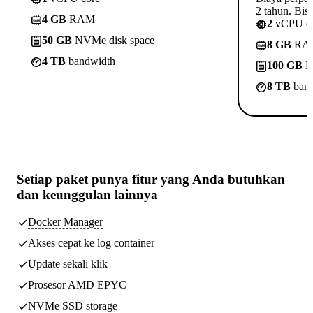
2 tahun. Bisa
4 GB
RAM
2
vCPU c
50 GB
NVMe disk space
8 GB
RA
4 TB
bandwidth
100 GB
N
8 TB
band
Setiap paket punya
fitur yang Anda butuhkan
dan keunggulan lainnya
Docker Manager
Akses cepat ke log container
Update sekali klik
Prosesor AMD EPYC
NVMe SSD storage