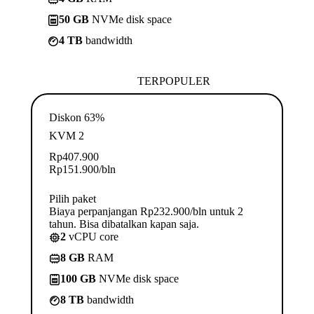
50 GB
NVMe disk space
4 TB
bandwidth
TERPOPULER
Diskon 63%
KVM 2
Rp
407.900
Rp
151.900
/bln
Pilih paket
Biaya perpanjangan Rp232.900/bln untuk 2
tahun. Bisa dibatalkan kapan saja.
2
vCPU core
8 GB
RAM
100 GB
NVMe disk space
8 TB
bandwidth