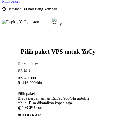
Pilih paket
Jaminan 30 hari uang kembali
Pilih paket VPS untuk YaCy
Diskon 64%
KVM 1
Rp
320.900
Rp
116.900
/bln
Pilih paket
Biaya perpanjangan Rp193.900/bln untuk 2
tahun. Bisa dibatalkan kapan saja.
1
vCPU core
4 GB
RAM