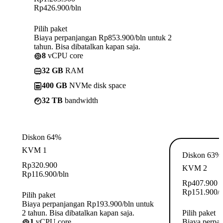
Rp
426.900
/bln
Pilih paket
Biaya perpanjangan Rp853.900/bln untuk 2
tahun. Bisa dibatalkan kapan saja.
8
vCPU core
32 GB
RAM
400 GB
NVMe disk space
32 TB
bandwidth
Diskon 64%
KVM 1
Diskon 63%
Rp
320.900
KVM 2
Rp
116.900
/bln
Rp
407.900
Rp
151.900
/
Pilih paket
Biaya perpanjangan Rp193.900/bln untuk
2 tahun. Bisa dibatalkan kapan saja.
Pilih paket
1
vCPU core
Biaya perpa