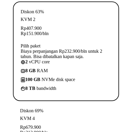
Diskon 63%
KVM 2
Rp
407.900
Rp
151.900
/bln
Pilih paket
Biaya perpanjangan Rp232.900/bln untuk 2
tahun. Bisa dibatalkan kapan saja.
2
vCPU core
8 GB
RAM
100 GB
NVMe disk space
8 TB
bandwidth
Diskon 69%
KVM 4
Rp
679.900