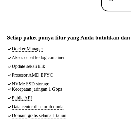
Setiap paket punya
fitur yang Anda butuhkan
dan 
Docker Manager
Akses cepat ke log container
Update sekali klik
Prosesor AMD EPYC
NVMe SSD storage
Kecepatan jaringan 1 Gbps
Public API
Data center di seluruh dunia
Domain gratis selama 1 tahun