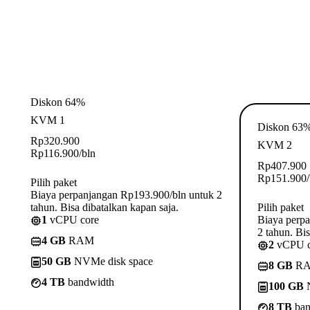
Diskon 64%
KVM 1
Diskon 63
Rp
320.900
KVM 2
Rp
116.900
/bln
Rp
407.900
Rp
151.900
Pilih paket
Biaya perpanjangan Rp193.900/bln untuk 2
tahun. Bisa dibatalkan kapan saja.
Pilih paket
1
vCPU core
Biaya perp
2 tahun. Bis
4 GB
RAM
2
vCPU c
50 GB
NVMe disk space
8 GB
R
4 TB
bandwidth
100 GB
N
8 TB
ban