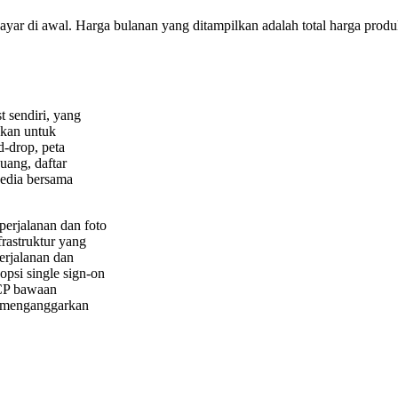
bayar di awal. Harga bulanan yang ditampilkan adalah total harga produk
t sendiri, yang
hkan untuk
d-drop, peta
uang, daftar
sedia bersama
perjalanan dan foto
rastruktur yang
erjalanan dan
opsi single sign-on
MCP bawaan
 menganggarkan