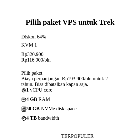
Pilih paket VPS untuk Trek
Diskon 64%
KVM 1
Rp
320.900
Rp
116.900
/bln
Pilih paket
Biaya perpanjangan Rp193.900/bln untuk 2
tahun. Bisa dibatalkan kapan saja.
1
vCPU core
4 GB
RAM
50 GB
NVMe disk space
4 TB
bandwidth
TERPOPULER