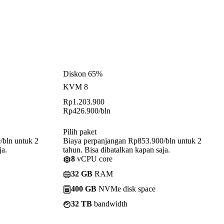
Diskon 65%
KVM 8
Rp
1.203.900
Rp
426.900
/bln
Pilih paket
/bln untuk 2
Biaya perpanjangan Rp853.900/bln untuk 2
ja.
tahun. Bisa dibatalkan kapan saja.
8
vCPU core
32 GB
RAM
400 GB
NVMe disk space
32 TB
bandwidth