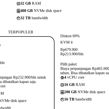
32 GB
RAM
400 GB
NVMe disk space
32 TB
bandwidth
TERPOPULER
Diskon 69%
KVM 4
%
Rp
679.900
Rp
213.900
/bln
/bln
Pilih paket
Biaya perpanjangan Rp465.900
tahun. Bisa dibatalkan kapan sa
anjangan Rp232.900/bln untuk
4
vCPU core
a dibatalkan kapan saja.
16 GB
RAM
ore
200 GB
NVMe disk space
AM
16 TB
bandwidth
VMe disk space
dwidth