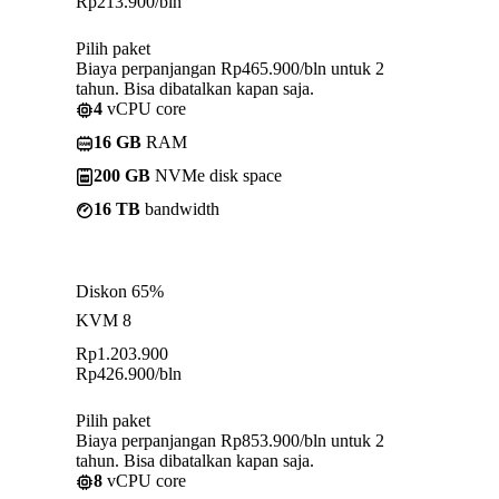
Rp
213.900
/bln
Pilih paket
Biaya perpanjangan Rp465.900/bln untuk 2
tahun. Bisa dibatalkan kapan saja.
4
vCPU core
16 GB
RAM
200 GB
NVMe disk space
16 TB
bandwidth
Diskon 65%
KVM 8
Rp
1.203.900
Rp
426.900
/bln
Pilih paket
Biaya perpanjangan Rp853.900/bln untuk 2
tahun. Bisa dibatalkan kapan saja.
8
vCPU core