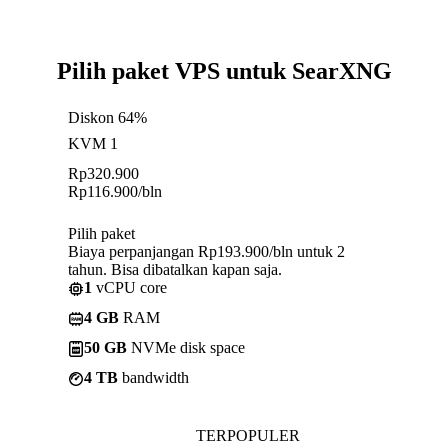
Pilih paket VPS untuk SearXNG
Diskon 64%
KVM 1
Rp
320.900
Rp
116.900
/bln
Pilih paket
Biaya perpanjangan Rp193.900/bln untuk 2
tahun. Bisa dibatalkan kapan saja.
1
vCPU core
4 GB
RAM
50 GB
NVMe disk space
4 TB
bandwidth
TERPOPULER