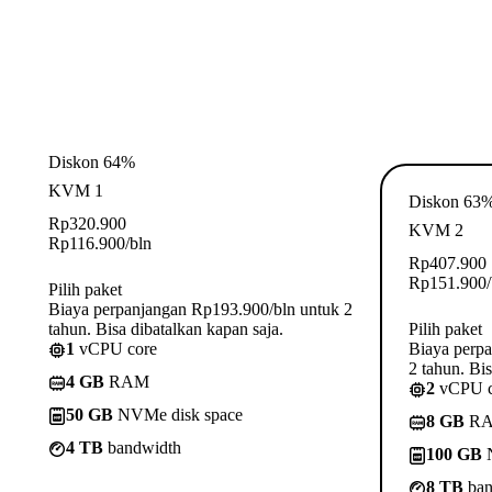
Diskon 64%
KVM 1
Diskon 63
Rp
320.900
KVM 2
Rp
116.900
/bln
Rp
407.900
Rp
151.900
Pilih paket
Biaya perpanjangan Rp193.900/bln untuk 2
tahun. Bisa dibatalkan kapan saja.
Pilih paket
1
vCPU core
Biaya perp
2 tahun. Bis
4 GB
RAM
2
vCPU c
50 GB
NVMe disk space
8 GB
R
4 TB
bandwidth
100 GB
N
8 TB
ban