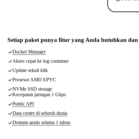
Setiap paket punya
fitur yang Anda butuhkan
dan 
Docker Manager
Akses cepat ke log container
Update sekali klik
Prosesor AMD EPYC
NVMe SSD storage
Kecepatan jaringan 1 Gbps
Public API
Data center di seluruh dunia
Domain gratis selama 1 tahun