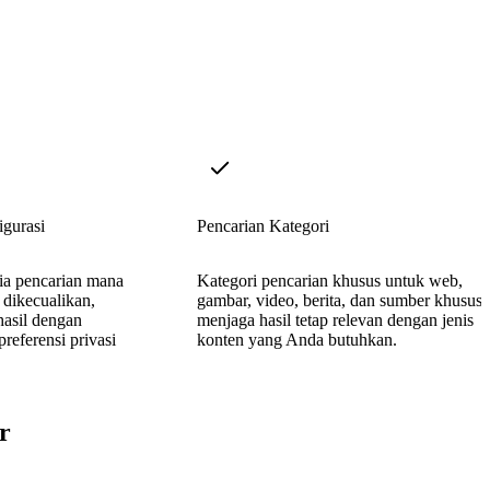
igurasi
Pencarian Kategori
dia pencarian mana
Kategori pencarian khusus untuk web,
 dikecualikan,
gambar, video, berita, dan sumber khusus
asil dengan
menjaga hasil tetap relevan dengan jenis
referensi privasi
konten yang Anda butuhkan.
r