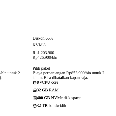
Diskon 65%
KVM 8
Rp
1.203.900
Rp
426.900
/bln
Pilih paket
/bln untuk 2
Biaya perpanjangan Rp853.900/bln untuk 2
ja.
tahun. Bisa dibatalkan kapan saja.
8
vCPU core
32 GB
RAM
400 GB
NVMe disk space
32 TB
bandwidth