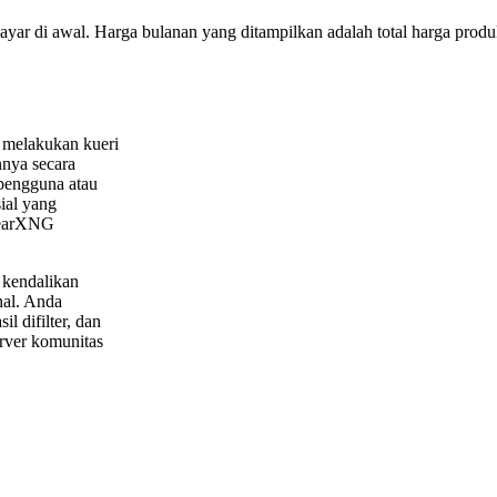
bayar di awal. Harga bulanan yang ditampilkan adalah total harga produk
 melakukan kueri
nya secara
pengguna atau
ial yang
 SearXNG
 kendalikan
nal. Anda
 difilter, dan
rver komunitas