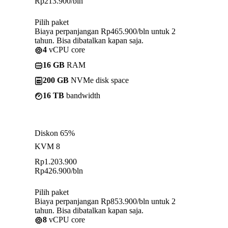
Rp
213.900
/bln
Pilih paket
Biaya perpanjangan Rp465.900/bln untuk 2
tahun. Bisa dibatalkan kapan saja.
4
vCPU core
16 GB
RAM
200 GB
NVMe disk space
16 TB
bandwidth
Diskon 65%
KVM 8
Rp
1.203.900
Rp
426.900
/bln
Pilih paket
Biaya perpanjangan Rp853.900/bln untuk 2
tahun. Bisa dibatalkan kapan saja.
8
vCPU core