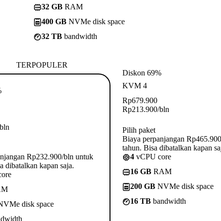
32 GB
RAM
400 GB
NVMe disk space
32 TB
bandwidth
TERPOPULER
Diskon 69%
KVM 4
%
Rp
679.900
Rp
213.900
/bln
/bln
Pilih paket
Biaya perpanjangan Rp465.900
tahun. Bisa dibatalkan kapan sa
anjangan Rp232.900/bln untuk
4
vCPU core
a dibatalkan kapan saja.
16 GB
RAM
ore
200 GB
NVMe disk space
AM
16 TB
bandwidth
VMe disk space
dwidth