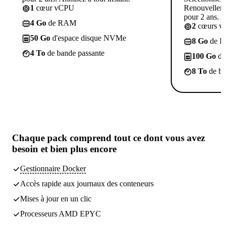
1
cœur vCPU
Renouvelleme
pour 2 ans. A
4 Go
de RAM
2
cœurs 
50 Go
d'espace disque NVMe
8 Go
de 
4 To
de bande passante
100 Go
d'
8 To
de ba
Chaque pack comprend
tout ce dont vous avez
besoin
et bien plus encore
Gestionnaire Docker
Accès rapide aux journaux des conteneurs
Mises à jour en un clic
Processeurs AMD EPYC