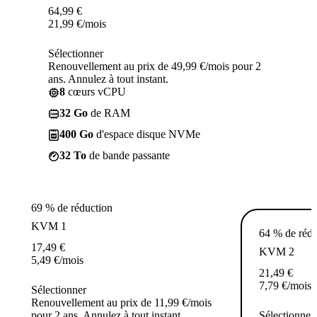
64,99
€
21,99
€
/mois
Sélectionner
Renouvellement au prix de 49,99 €/mois pour 2
ans. Annulez à tout instant.
8
cœurs vCPU
32 Go
de RAM
400 Go
d'espace disque NVMe
32 To
de bande passante
69 % de réduction
KVM 1
64 % de rédu
17,49
€
KVM 2
5,49
€
/mois
21,49
€
7,79
€
/mois
Sélectionner
Renouvellement au prix de 11,99 €/mois
pour 2 ans. Annulez à tout instant.
Sélectionner