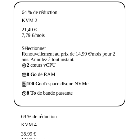
64 % de réduction
KVM 2
21,49
€
7,79
€
/mois
Sélectionner
Renouvellement au prix de 14,99 €/mois pour 2
ans. Annulez à tout instant.
2
cœurs vCPU
8 Go
de RAM
100 Go
d'espace disque NVMe
8 To
de bande passante
69 % de réduction
KVM 4
35,99
€