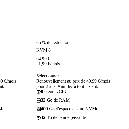
66 % de réduction
KVM 8
64,99
€
21,99
€
/mois
Sélectionner
99 €/mois
Renouvellement au prix de 49,99 €/mois
nt.
pour 2 ans. Annulez à tout instant.
8
cœurs vCPU
32 Go
de RAM
Me
400 Go
d'espace disque NVMe
32 To
de bande passante