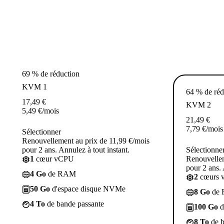
69 % de réduction
KVM 1
64 % de réd
17,49
€
KVM 2
5,49
€
/mois
21,49
€
7,79
€
/mois
Sélectionner
Renouvellement au prix de 11,99 €/mois
pour 2 ans. Annulez à tout instant.
Sélectionne
1
cœur vCPU
Renouvellem
pour 2 ans. 
4 Go
de RAM
2
cœurs 
50 Go
d'espace disque NVMe
8 Go
de
4 To
de bande passante
100 Go
d
8 To
de b