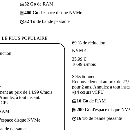
32 Go
de RAM
400 Go
d'espace disque NVMe
32 To
de bande passante
LE PLUS POPULAIRE
69 % de réduction
KVM 4
uction
35,99
€
10,99
€
/mois
Sélectionner
Renouvellement au prix de 27,
r
pour 2 ans. Annulez à tout insta
ent au prix de 14,99 €/mois
4
cœurs vCPU
Annulez à tout instant.
16 Go
de RAM
vCPU
200 Go
d'espace disque NV
 RAM
16 To
de bande passante
'espace disque NVMe
ande passante