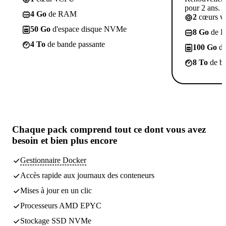
pour 2 ans. A
4 Go
de RAM
2
cœurs 
50 Go
d'espace disque NVMe
8 Go
de 
4 To
de bande passante
100 Go
d'
8 To
de ba
Chaque pack comprend
tout ce dont vous avez
besoin
et bien plus encore
Gestionnaire Docker
Accès rapide aux journaux des conteneurs
Mises à jour en un clic
Processeurs AMD EPYC
Stockage SSD NVMe