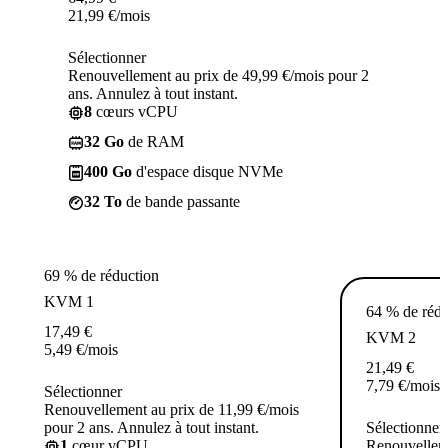
21,99
€
/mois
Sélectionner
Renouvellement au prix de 49,99 €/mois pour 2
ans. Annulez à tout instant.
8
cœurs vCPU
32 Go
de RAM
400 Go
d'espace disque NVMe
32 To
de bande passante
69 % de réduction
KVM 1
64 % de rédu
17,49
€
KVM 2
5,49
€
/mois
21,49
€
7,79
€
/mois
Sélectionner
Renouvellement au prix de 11,99 €/mois
pour 2 ans. Annulez à tout instant.
Sélectionner
1
cœur vCPU
Renouvelleme