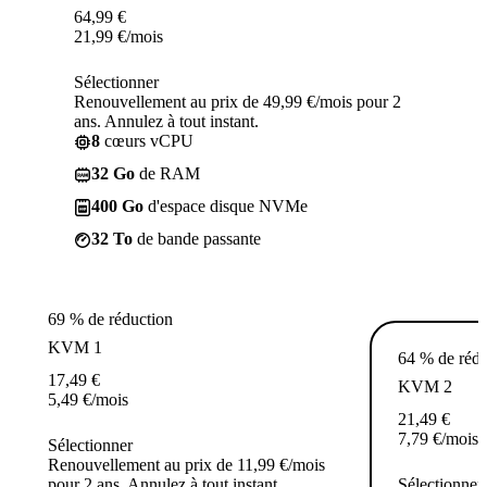
64,99
€
21,99
€
/mois
Sélectionner
Renouvellement au prix de 49,99 €/mois pour 2
ans. Annulez à tout instant.
8
cœurs vCPU
32 Go
de RAM
400 Go
d'espace disque NVMe
32 To
de bande passante
69 % de réduction
KVM 1
64 % de rédu
17,49
€
KVM 2
5,49
€
/mois
21,49
€
7,79
€
/mois
Sélectionner
Renouvellement au prix de 11,99 €/mois
pour 2 ans. Annulez à tout instant.
Sélectionner