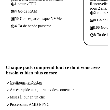
1
cœur vCPU
Renouvelleme
pour 2 ans. A
4 Go
de RAM
2
cœurs 
50 Go
d'espace disque NVMe
8 Go
de 
4 To
de bande passante
100 Go
d'
8 To
de ba
Chaque pack comprend
tout ce dont vous avez
besoin
et bien plus encore
Gestionnaire Docker
Accès rapide aux journaux des conteneurs
Mises à jour en un clic
Processeurs AMD EPYC